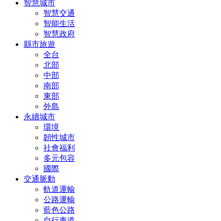
智慧城市
智慧交通
智能生活
智慧政府
縣市旅遊
全台
北部
中部
南部
東部
外島
永續城市
環境
韌性城市
社會福利
多元包容
國際
交通脈動
軌道運輸
公路運輸
藍色公路
自行車道