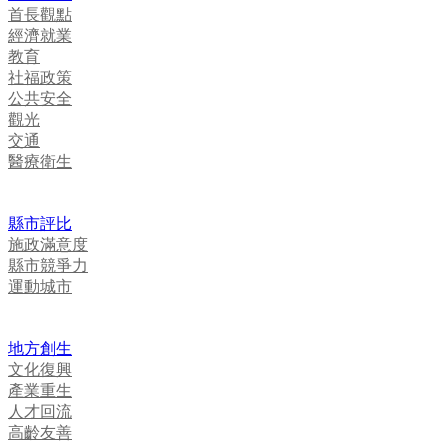
首長觀點
經濟就業
教育
社福政策
公共安全
觀光
交通
醫療衛生
縣市評比
施政滿意度
縣市競爭力
運動城市
地方創生
文化復興
產業重生
人才回流
高齡友善