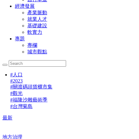
經濟發展
產業脈動
就業人才
基礎建設
軟實力
專題
專欄
城市觀點
#
人口
#
2023
#
關渡碼頭貨櫃市集
#
觀光
#
福隆沙雕藝術季
#
台灣菊島
最新
地方治理