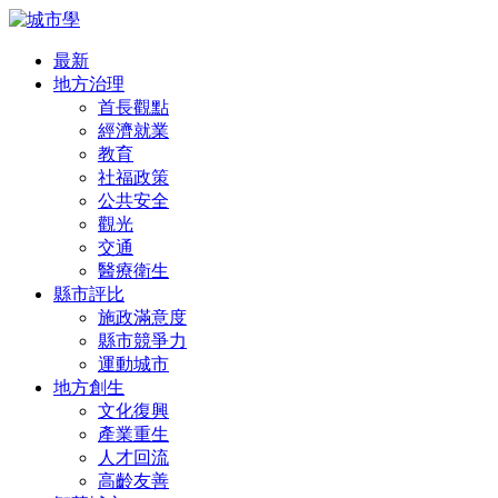
最新
地方治理
首長觀點
經濟就業
教育
社福政策
公共安全
觀光
交通
醫療衛生
縣市評比
施政滿意度
縣市競爭力
運動城市
地方創生
文化復興
產業重生
人才回流
高齡友善