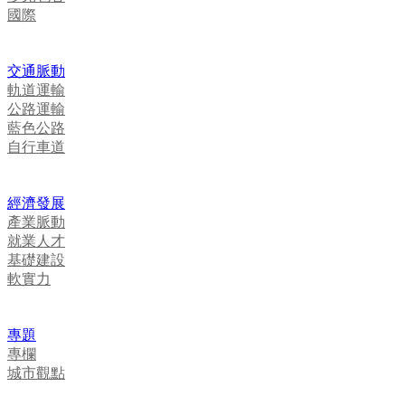
國際
交通脈動
軌道運輸
公路運輸
藍色公路
自行車道
經濟發展
產業脈動
就業人才
基礎建設
軟實力
專題
專欄
城市觀點