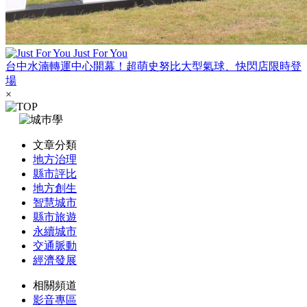
Just For You
台中水湳轉運中心開幕！超萌史努比大型氣球、快閃店限時登
場
×
文章分類
地方治理
縣市評比
地方創生
智慧城市
縣市旅遊
永續城市
交通脈動
經濟發展
相關頻道
影音專區