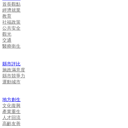
首長觀點
經濟就業
教育
社福政策
公共安全
觀光
交通
醫療衛生
縣市評比
施政滿意度
縣市競爭力
運動城市
地方創生
文化復興
產業重生
人才回流
高齡友善