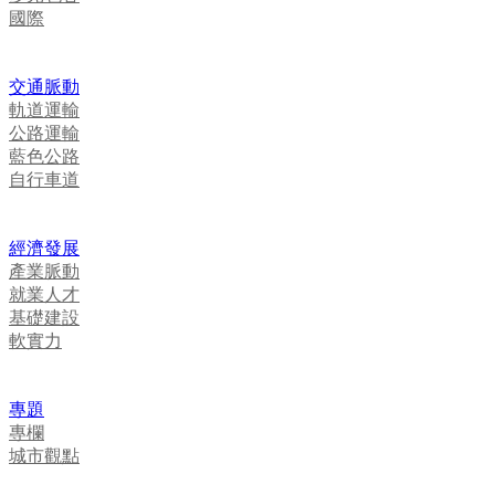
國際
交通脈動
軌道運輸
公路運輸
藍色公路
自行車道
經濟發展
產業脈動
就業人才
基礎建設
軟實力
專題
專欄
城市觀點