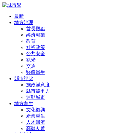
最新
地方治理
首長觀點
經濟就業
教育
社福政策
公共安全
觀光
交通
醫療衛生
縣市評比
施政滿意度
縣市競爭力
運動城市
地方創生
文化復興
產業重生
人才回流
高齡友善