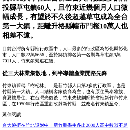
投縣草屯鎮60人，且竹東近幾個月人口微
幅成長，有望於不久後超越草屯成為全台
第一大鎮，距離升格縣轄市門檻10萬人也
相差不遠。
目前台灣所有縣轄行政區中，人口最多的行政區為彰化縣彰化
市，人口數22萬6656，至於鄉鎮排名第一名則為草屯鎮9萬
7011人，竹東鎮緊追在後。
從三大林業集散地，到半導體產業開路先鋒
竹東鎮舊稱「樹杞林」，是新竹縣人口第2多的行政區，也是
竹縣第一大鎮。人口結構客家後裔為主，也有原住民泰雅族、
賽夏族居住。在台灣光復後，竹東先被劃歸於省轄新竹市竹東
區，在1950年行政區重劃改隸新竹縣，並改名竹東鎮至今。
延伸閱讀
台大婉拒在竹北設附中！新竹縣學生多出2000人高中數恐不足