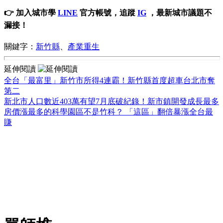
👉 加入城市學
LINE
官方帳號，追蹤
IG
，最新城市議題不
漏接！
關鍵字：
新竹縣
、
產業重生
延伸閱讀
全台「最富里」新竹市所得4連霸！新竹縣首度超車台北市奪
第二
新北市人口數近403萬有望7月底破紀錄！新市鎮開發成長最多
房價漲最多的科學園區不是竹科？ 「這區」翻倍暴漲全台最
賺