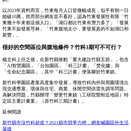
以2023年資料而言，竹東每月人口皆微幅成長，似乎有朝一日
能破10萬，然而部分網友並不看好，認為竹東發展性有限「竹
東幾十年來都這個人口」「湖口都比竹東有潛力多了」「發展
竹東不如發展芎林」「竹東腹地太小，要發展真的不如湖口和
新豐」。
很好的空間區位與腹地條件？竹科3期可不可行？
楊文科上任之後，在新竹縣推動「重大建設竹縣五箭」，包含
「AI智慧園區」「台知園區」「科三計畫」「焚化爐」與
「生命紀念園區」，其中「科三計畫」便落腳於竹東鎮。
新竹科學園區產業高度集中發展，導致竹科內外與周圍環境出
現交通壅塞、環保與住宅、商業、休閒空間供需失調等問題。
為解決問題，竹縣辦理「變更竹東鎮（工研院暨附近地區）特
定區主要計畫案」（原竹科三期計畫）。
延伸閱讀
新竹縣市沒竹科超虛？2021縣市競爭力榜，網友喊園區外生活
落後