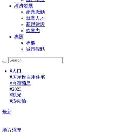
經濟發展
產業脈動
就業人才
基礎建設
軟實力
專題
專欄
城市觀點
#
人口
#
房屋稅自用住宅
#
台灣菊島
#
2023
#
觀光
#
澎湖輪
最新
地方治理