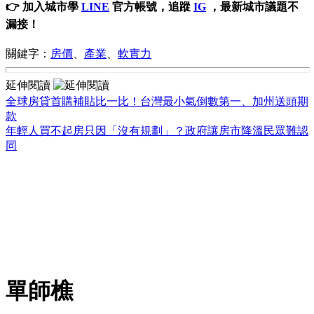
👉 加入城市學
LINE
官方帳號，追蹤
IG
，最新城市議題不
漏接！
關鍵字：
房價
、
產業
、
軟實力
延伸閱讀
全球房貸首購補貼比一比！台灣最小氣倒數第一、加州送頭期
款
年輕人買不起房只因「沒有規劃」？政府讓房市降溫民眾難認
同
單師樵