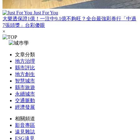
Just For You
大樂透保證1億！一注中9.1億不夠旺？全台最強彩券行「中過
7張頭獎」台彩傻眼
×
文章分類
地方治理
縣市評比
地方創生
智慧城市
縣市旅遊
永續城市
交通脈動
經濟發展
相關頻道
影音專區
遠見雜誌
ESG遠見