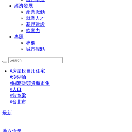
經濟發展
產業脈動
就業人才
基礎建設
軟實力
專題
專欄
城市觀點
#
房屋稅自用住宅
#
澎湖輪
#
關渡碼頭貨櫃市集
#
人口
#
翁章梁
#
台北市
最新
地方治理