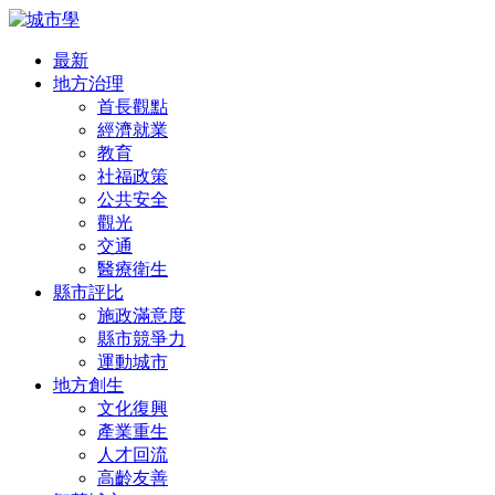
最新
地方治理
首長觀點
經濟就業
教育
社福政策
公共安全
觀光
交通
醫療衛生
縣市評比
施政滿意度
縣市競爭力
運動城市
地方創生
文化復興
產業重生
人才回流
高齡友善