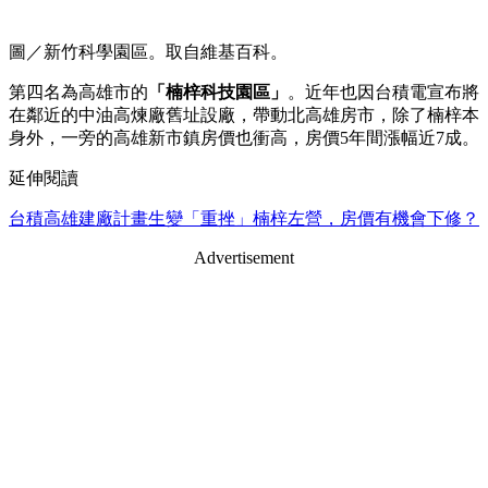
圖／新竹科學園區。取自維基百科。
第四名為高雄市的
「楠梓科技園區」
。近年也因台積電宣布將
在鄰近的中油高煉廠舊址設廠，帶動北高雄房市，除了楠梓本
身外，一旁的高雄新市鎮房價也衝高，房價5年間漲幅近7成。
延伸閱讀
台積高雄建廠計畫生變「重挫」楠梓左營，房價有機會下修？
Advertisement