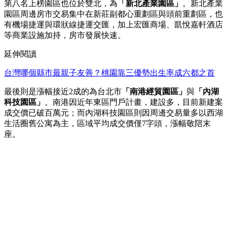
第八名上榜園區也位於雙北，為
「新北產業園區」
。新北產業
園區周邊房市交易集中在新莊副都心重劃區與頭前重劃區，也
有機場捷運與環狀線捷運交匯，加上宏匯商場、凱悅嘉軒酒店
等商業設施加持，房市發展快速。
延伸閱讀
台灣哪個縣市最親子友善？桃園靠三優勢出生率成六都之首
最後則是漲幅接近2成的為台北市
「南港經貿園區」
與
「內湖
科技園區」
。南港因近年東區門戶計畫，建設多，目前新建案
成交價已破百萬元；而內湖科技園區則因周邊交易量多以西湖
生活圈舊公寓為主，區域平均成交價僅7字頭，漲幅敬陪末
座。