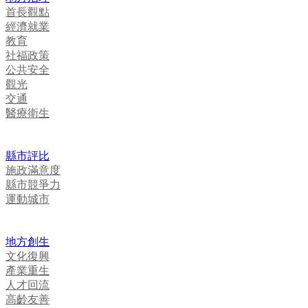
首長觀點
經濟就業
教育
社福政策
公共安全
觀光
交通
醫療衛生
縣市評比
施政滿意度
縣市競爭力
運動城市
地方創生
文化復興
產業重生
人才回流
高齡友善