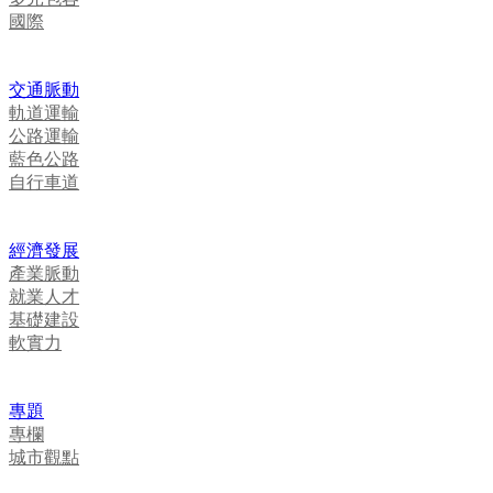
國際
交通脈動
軌道運輸
公路運輸
藍色公路
自行車道
經濟發展
產業脈動
就業人才
基礎建設
軟實力
專題
專欄
城市觀點