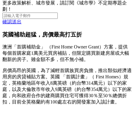
更多政策解析、城市發展，請訂閱《城市學》不定期專題企
劃！
確認送出
英國補助超猛，房價最高打五折
澳洲「首購補助金」 （First Home Owner Grant）方案，提供
每個首購家庭1萬美元買房補貼，但限定購買新建房屋或大幅
翻新的房子。雖金額不多，但不無小補。
房價高昂的英國，為了減輕首購族買房負擔，推出類似經濟適
用房的房貸補貼方案。英國 「首購計畫」（ First Homes）規
定，英格蘭地區年收入8萬英磅（約台幣314萬元）以下的家
庭，以及大倫敦市年收入9萬英磅（約台幣354萬元）以下的家
庭，向和政府合作的建商購買住宅可獲得30％至50％總價折
扣，目前全英格蘭約有100處左右的開發案加入該計畫。