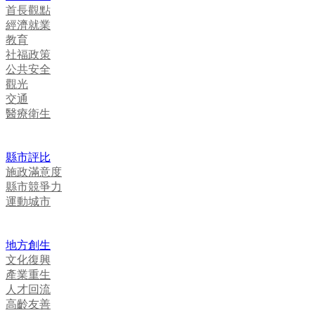
首長觀點
經濟就業
教育
社福政策
公共安全
觀光
交通
醫療衛生
縣市評比
施政滿意度
縣市競爭力
運動城市
地方創生
文化復興
產業重生
人才回流
高齡友善