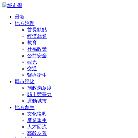
最新
地方治理
首長觀點
經濟就業
教育
社福政策
公共安全
觀光
交通
醫療衛生
縣市評比
施政滿意度
縣市競爭力
運動城市
地方創生
文化復興
產業重生
人才回流
高齡友善