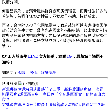
政府分潤。
何世昌認為，台灣青壯族群身處高房價環境，而青壯族群多為
首購族，首購並無炒房性質，不妨給予補助、協助成家。
再者，台灣陷入少子化困境當中，政府或許可以考慮研擬居住
政策結合催生方案，參考先進國家的補貼措施，祭出協助首購
族與孕兒家庭的補助方案，降低孕兒家庭的居住負擔以拯救生
育率。雖然灑錢不見得立刻見效，但若捨不得灑錢就永遠紙上
談兵。
👉 加入城市學
LINE
官方帳號，追蹤
IG
，最新城市議題不
漏接！
關鍵字：
國際
、
房價
、
經濟就業
延伸閱讀
新北哪個捷運站周邊最熱門？三重、新莊蘆洲線房價一次看
桃園買房2誘因贏台中！烏日蓋「全台最巨百貨」仍輸龜山房
市？
雲林跟吉隆坡原來這麼像！張麗善訪大馬曝7大轉運站世界級