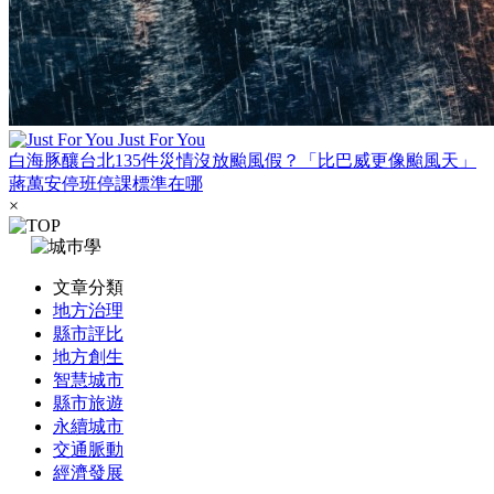
Just For You
白海豚釀台北135件災情沒放颱風假？「比巴威更像颱風天」
蔣萬安停班停課標準在哪
×
文章分類
地方治理
縣市評比
地方創生
智慧城市
縣市旅遊
永續城市
交通脈動
經濟發展