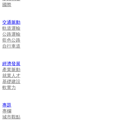
國際
交通脈動
軌道運輸
公路運輸
藍色公路
自行車道
經濟發展
產業脈動
就業人才
基礎建設
軟實力
專題
專欄
城市觀點