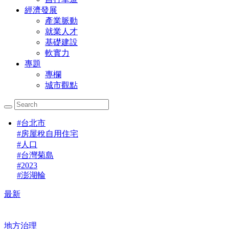
經濟發展
產業脈動
就業人才
基礎建設
軟實力
專題
專欄
城市觀點
#
台北市
#
房屋稅自用住宅
#
人口
#
台灣菊島
#
2023
#
澎湖輪
最新
地方治理