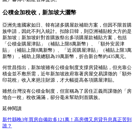
公積金加稅收，新加坡大灑幣
亞洲先進國家如日、韓有諸多購屋款補助方案，但因不限首購
族申請，因此不列入統計。扣除日韓，則亞洲補貼較大方的是
新加坡；新加坡針對首購族祭出多項購屋款補貼方案，包括
「公積金購屋津貼」（補貼上限8萬新幣）、「額外安居津
貼」（補貼上限8萬新幣）、「近居購屋津貼」（補貼上限3萬
新幣），補助上限總額為19萬新幣，折合新台幣約435萬元。
何世昌指出，新加坡雖有公積金制度支撐房貸補貼，但光靠公
積金並不敷所需，近年新加坡政府靠著房屋交易課徵的「額外
印花稅」收入來挹注財源，才大幅提高各項購屋津貼。
雖然台灣沒有公積金制度，但宣稱為了居住正義而課徵的「房
地合一稅」稅收滿滿，卻分毫未幫助到首購族。
延伸閱讀
新竹縣晚3年買房自備款多121萬！高房價又房貸升息真正苦到
誰？