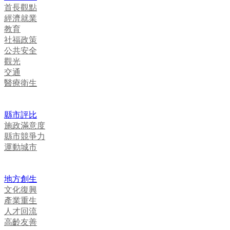
首長觀點
經濟就業
教育
社福政策
公共安全
觀光
交通
醫療衛生
縣市評比
施政滿意度
縣市競爭力
運動城市
地方創生
文化復興
產業重生
人才回流
高齡友善