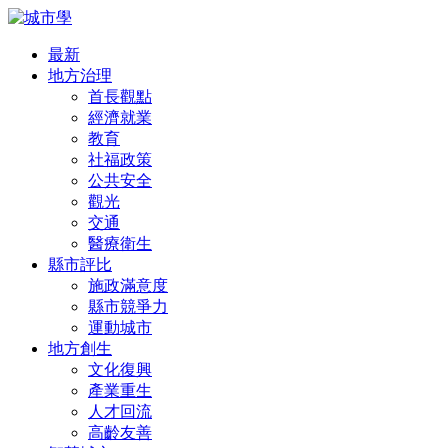
最新
地方治理
首長觀點
經濟就業
教育
社福政策
公共安全
觀光
交通
醫療衛生
縣市評比
施政滿意度
縣市競爭力
運動城市
地方創生
文化復興
產業重生
人才回流
高齡友善