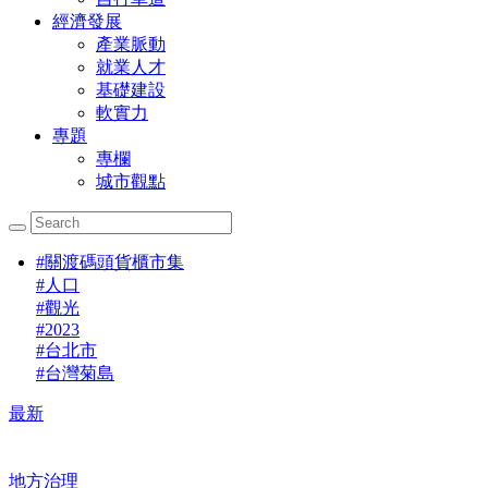
經濟發展
產業脈動
就業人才
基礎建設
軟實力
專題
專欄
城市觀點
#
關渡碼頭貨櫃市集
#
人口
#
觀光
#
2023
#
台北市
#
台灣菊島
最新
地方治理