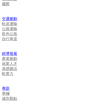
國際
交通脈動
軌道運輸
公路運輸
藍色公路
自行車道
經濟發展
產業脈動
就業人才
基礎建設
軟實力
專題
專欄
城市觀點