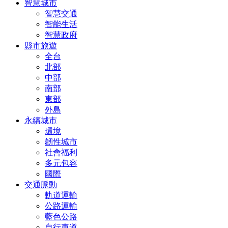
智慧城市
智慧交通
智能生活
智慧政府
縣市旅遊
全台
北部
中部
南部
東部
外島
永續城市
環境
韌性城市
社會福利
多元包容
國際
交通脈動
軌道運輸
公路運輸
藍色公路
自行車道