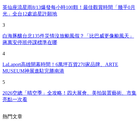
英仙座流星雨8/13爆發每小時100顆！最佳觀賞時間「幾乎0月
光」全台12處追星許願地
3
白海豚釀台北135件災情沒放颱風假？「比巴威更像颱風天」
蔣萬安停班停課標準在哪
4
LaLaport高雄開幕時間！6萬坪百貨270家品牌、ARTE
MUSEUM神展進駐完勝南港
5
2026空總「晴空季」全攻略！四大展會、美拍裝置藝術、市集
亮點一次看
熱門文章