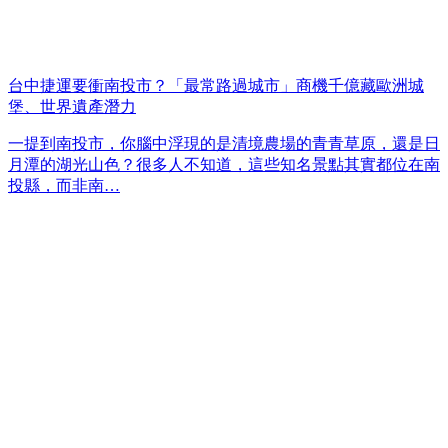
台中捷運要衝南投市？「最常路過城市」商機千億藏歐洲城
堡、世界遺產潛力
一提到南投市，你腦中浮現的是清境農場的青青草原，還是日
月潭的湖光山色？很多人不知道，這些知名景點其實都位在南
投縣，而非南…