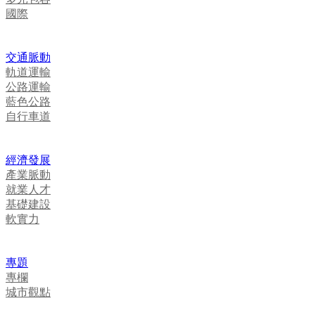
國際
交通脈動
軌道運輸
公路運輸
藍色公路
自行車道
經濟發展
產業脈動
就業人才
基礎建設
軟實力
專題
專欄
城市觀點