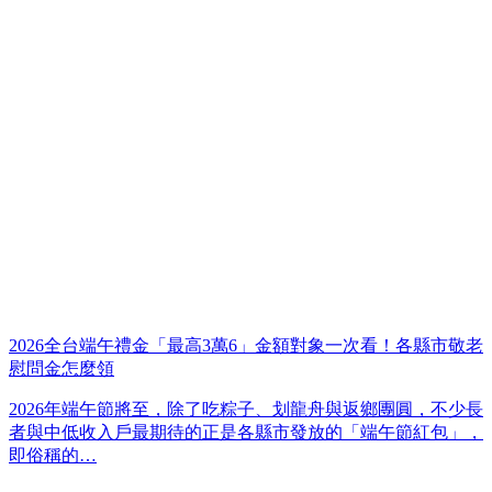
2026全台端午禮金「最高3萬6」金額對象一次看！各縣市敬老
慰問金怎麼領
2026年端午節將至，除了吃粽子、划龍舟與返鄉團圓，不少長
者與中低收入戶最期待的正是各縣市發放的「端午節紅包」，
即俗稱的…