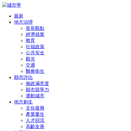
最新
地方治理
首長觀點
經濟就業
教育
社福政策
公共安全
觀光
交通
醫療衛生
縣市評比
施政滿意度
縣市競爭力
運動城市
地方創生
文化復興
產業重生
人才回流
高齡友善