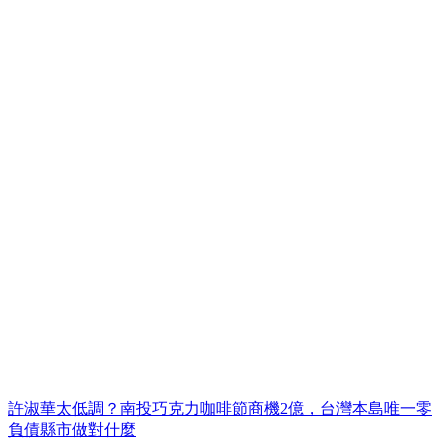
許淑華太低調？南投巧克力咖啡節商機2億，台灣本島唯一零
負債縣市做對什麼