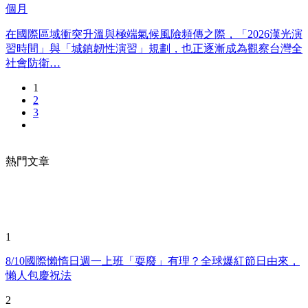
個月
在國際區域衝突升溫與極端氣候風險頻傳之際，「2026漢光演
習時間」與「城鎮韌性演習」規劃，也正逐漸成為觀察台灣全
社會防衛…
1
2
3
熱門文章
1
8/10國際懶惰日週一上班「耍廢」有理？全球爆紅節日由來，
懶人包慶祝法
2