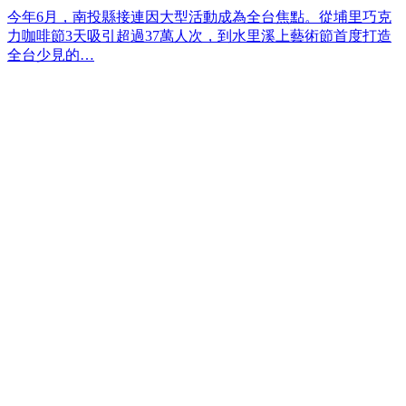
今年6月，南投縣接連因大型活動成為全台焦點。從埔里巧克
力咖啡節3天吸引超過37萬人次，到水里溪上藝術節首度打造
全台少見的…