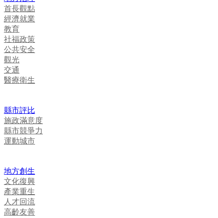
首長觀點
經濟就業
教育
社福政策
公共安全
觀光
交通
醫療衛生
縣市評比
施政滿意度
縣市競爭力
運動城市
地方創生
文化復興
產業重生
人才回流
高齡友善