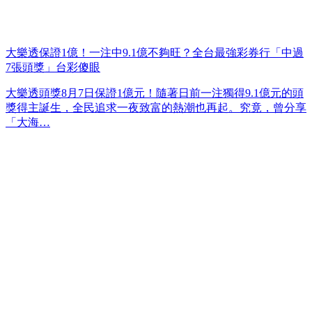
大樂透保證1億！一注中9.1億不夠旺？全台最強彩券行「中過
7張頭獎」台彩傻眼
大樂透頭獎8月7日保證1億元！隨著日前一注獨得9.1億元的頭
獎得主誕生，全民追求一夜致富的熱潮也再起。究竟，曾分享
「大海…