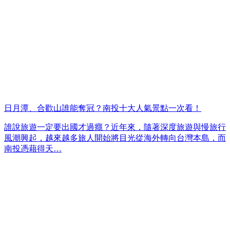
日月潭、合歡山誰能奪冠？南投十大人氣景點一次看！
誰說旅遊一定要出國才過癮？近年來，隨著深度旅遊與慢旅行
風潮興起，越來越多旅人開始將目光從海外轉向台灣本島，而
南投憑藉得天…