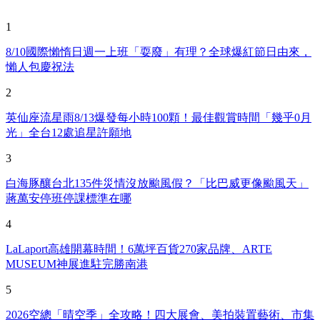
1
8/10國際懶惰日週一上班「耍廢」有理？全球爆紅節日由來，
懶人包慶祝法
2
英仙座流星雨8/13爆發每小時100顆！最佳觀賞時間「幾乎0月
光」全台12處追星許願地
3
白海豚釀台北135件災情沒放颱風假？「比巴威更像颱風天」
蔣萬安停班停課標準在哪
4
LaLaport高雄開幕時間！6萬坪百貨270家品牌、ARTE
MUSEUM神展進駐完勝南港
5
2026空總「晴空季」全攻略！四大展會、美拍裝置藝術、市集