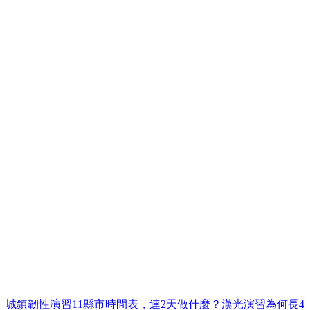
城鎮韌性演習11縣市時間表，連2天做什麼？漢光演習為何長4