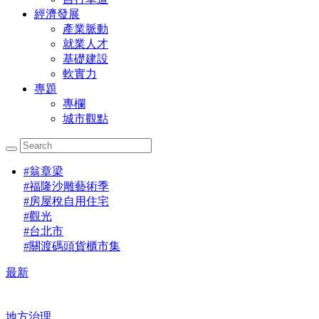
經濟發展
產業脈動
就業人才
基礎建設
軟實力
專題
專欄
城市觀點
#
翁章梁
#
福隆沙雕藝術季
#
房屋稅自用住宅
#
觀光
#
台北市
#
關渡碼頭貨櫃市集
最新
地方治理