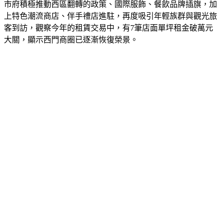
市府積極推動西區翻轉的政策、國際服飾、餐飲品牌插旗，加
上特色潮流商店、伴手禮店進駐，再度吸引年輕族群與觀光旅
客到訪
，
觀察今年的租賃交易中，有
7
筆店面單坪租金破萬元
大關，顯示西門商圈已逐漸恢復榮景
。