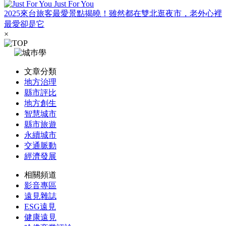
Just For You
2025來台旅客最愛景點揭曉！雖然都在雙北逛夜市，老外心裡
最愛卻是它
×
文章分類
地方治理
縣市評比
地方創生
智慧城市
縣市旅遊
永續城市
交通脈動
經濟發展
相關頻道
影音專區
遠見雜誌
ESG遠見
健康遠見