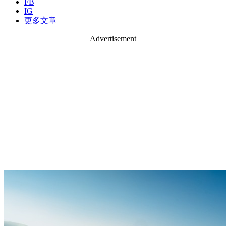
FB
IG
更多文章
Advertisement