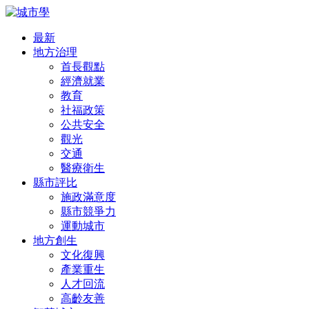
最新
地方治理
首長觀點
經濟就業
教育
社福政策
公共安全
觀光
交通
醫療衛生
縣市評比
施政滿意度
縣市競爭力
運動城市
地方創生
文化復興
產業重生
人才回流
高齡友善