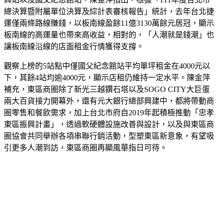
總決算暨附屬單位決算及綜計表審核報告」統計
，
去年台北捷
運僅兩條路線賺錢，以板南線盈餘
11
億
3130
萬餘元居冠，顯示
板南線的高運量也帶來高收益，相對的，「人潮就是錢潮」也
讓板南線沿線的店面租金行情獲得支撐。
觀察上榜的
5
站點中僅國父紀念館站平均單坪租金在
4000
元以
下，其餘
4
站均逾
4000
元，顯示店租仍維持一定水平。
陳金萍
補充，東區商圈除了新光三越鑽石塔以及
SOGO CITY
大巨蛋
兩大百貨接力開幕外，還有元大銀行總部興建中，都將帶動商
圈零售和餐飲需求，加上台北市府自
2019
年起積極推動「忠孝
東區振興計畫」，透過軟硬體設施改善與設計，以及與東區商
圈協會共同舉辦各項串聯行銷活動，型塑東區新意象，有望吸
引更多人潮到訪，東區商圈再顯風華指日可待
。