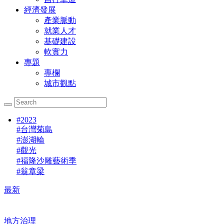
經濟發展
產業脈動
就業人才
基礎建設
軟實力
專題
專欄
城市觀點
#
2023
#
台灣菊島
#
澎湖輪
#
觀光
#
福隆沙雕藝術季
#
翁章梁
最新
地方治理