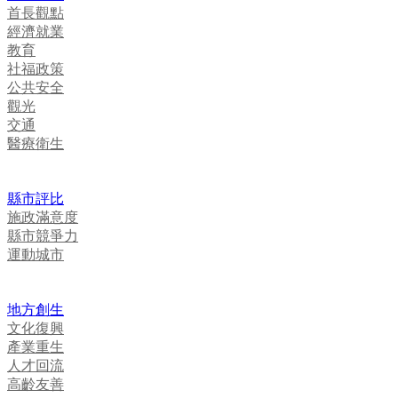
首長觀點
經濟就業
教育
社福政策
公共安全
觀光
交通
醫療衛生
縣市評比
施政滿意度
縣市競爭力
運動城市
地方創生
文化復興
產業重生
人才回流
高齡友善