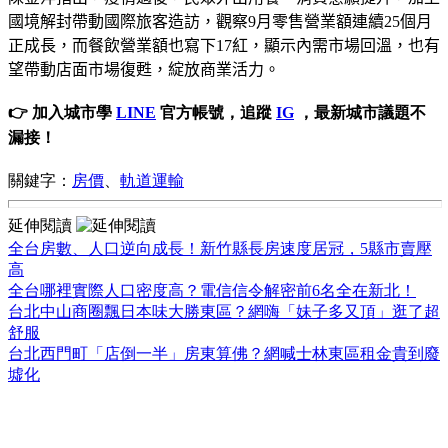
國境解封帶動國際旅客造訪
，
觀察
9
月零售營業額連續
25
個月
正成長，而餐飲營業額也寫下
17
紅，顯示內需市場回溫，也有
望帶動店面市場復甦，綻放商業活力。
👉 加入城市學
LINE
官方帳號，追蹤
IG
，最新城市議題不
漏接！
關鍵字：
房價
、
軌道運輸
延伸閱讀
全台房數、人口逆向成長！新竹縣長房速度居冠，5縣市賣壓
高
全台哪裡實際人口密度高？電信信令解密前6名全在新北！
台北中山商圈飄日本味大勝東區？網嗨「妹子多又頂」逛了超
舒服
台北西門町「店倒一半」房東算佛？網喊士林東區租金貴到廢
墟化