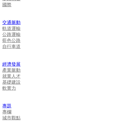
國際
交通脈動
軌道運輸
公路運輸
藍色公路
自行車道
經濟發展
產業脈動
就業人才
基礎建設
軟實力
專題
專欄
城市觀點