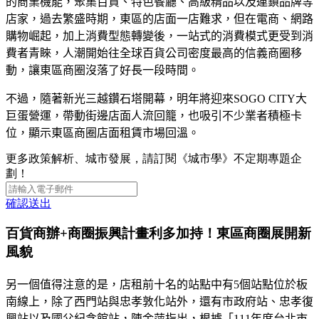
的商業機能，聚集百貨、特色餐廳、高級精品以及連鎖品牌等
店家，過去繁盛時期，東區的店面一店難求，但在電商、網路
購物崛起，加上消費型態轉變後，一站式的消費模式更受到消
費者青睞，人潮開始往全球百貨公司密度最高的信義商圈移
動，讓東區商圈沒落了好長一段時間。
不過，隨著新光三越鑽石塔開幕，明年將迎來
SOGO CITY
大
巨蛋營運，帶動街邊店面人流回籠，也吸引不少業者積極卡
位，顯示東區商圈店面租賃市場回溫
。
更多政策解析、城市發展，請訂閱《城市學》不定期專題企
劃！
確認送出
百貨商辦+商圈振興計畫利多加持！東區商圈展開新
風貌
另一個值得注意的是，店租前十名的站點中有
5
個站點位於板
南線上，除了西門站與忠孝敦化站外，還有市政府站、忠孝復
興站以及國父紀念館站，
陳金萍
指出
，
根據「
111
年度台北市