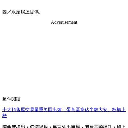
圖／永慶房屋提供。
Advertisement
延伸閱讀
十大預售屋交易量重災區出爐！蛋黃區竟佔半數大安、板橋上
榜
陳金萍
指出，疫情過後，民眾外出用餐、消費意願提升，加上