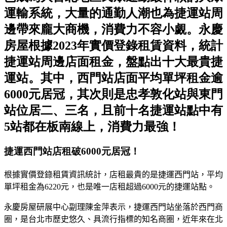
運輸系統，大量的通勤人潮也為捷運站周
邊帶來龐大商機，消費力不容小覷。永慶
房屋根據2023年實價登錄租賃資料，統計
捷運站周邊店面租金，盤點出十大最貴捷
運站。其中，西門站店面平均單坪租金逾
6000元居冠，其次則是忠孝敦化站與東門
站位居二、三名，且前十名捷運站點中有
5站都在板南線上，消費力最強！
捷運西門站店租破6000元居冠！
根據實價登錄租賃資訊統計，店租最貴的是捷運西門站，平均
單坪租金為
6220
元，也是唯一店租超過
6000
元的捷運站點
。
永慶房屋研展中心副理陳金萍
表示，捷運西門站坐落於西門商
圈
，
是台北市歷史悠久、具流行指標的知名商圈，近年來在北