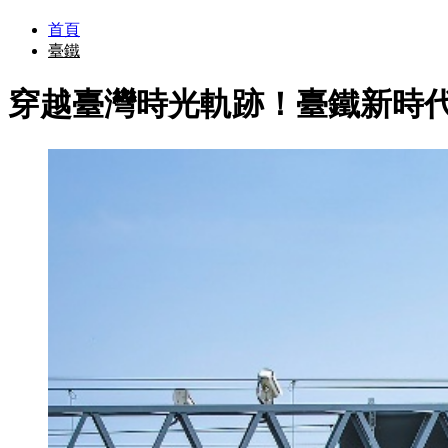
首頁
臺鐵
穿越臺灣時光軌跡！臺鐵新時