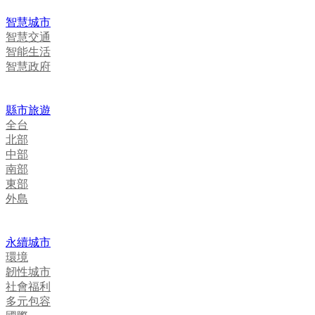
智慧城市
智慧交通
智能生活
智慧政府
縣市旅遊
全台
北部
中部
南部
東部
外島
永續城市
環境
韌性城市
社會福利
多元包容