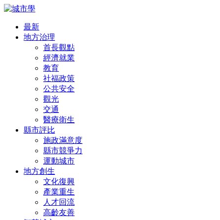
最新
地方治理
首長觀點
經濟就業
教育
社福政策
公共安全
觀光
交通
醫療衛生
縣市評比
施政滿意度
縣市競爭力
運動城市
地方創生
文化復興
產業重生
人才回流
高齡友善