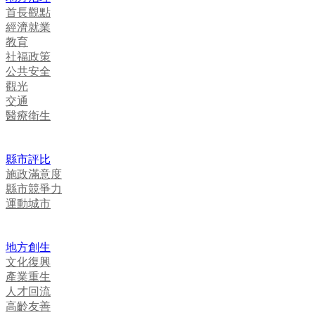
首長觀點
經濟就業
教育
社福政策
公共安全
觀光
交通
醫療衛生
縣市評比
施政滿意度
縣市競爭力
運動城市
地方創生
文化復興
產業重生
人才回流
高齡友善