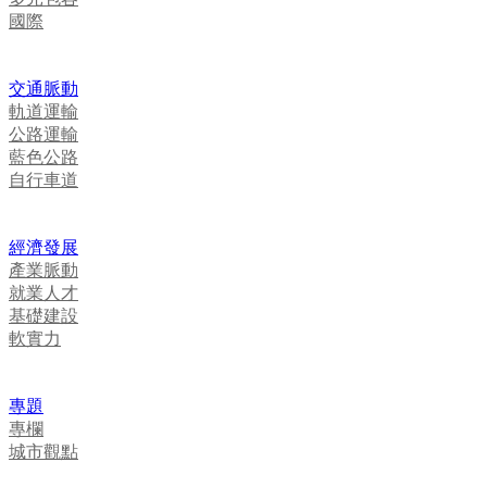
國際
交通脈動
軌道運輸
公路運輸
藍色公路
自行車道
經濟發展
產業脈動
就業人才
基礎建設
軟實力
專題
專欄
城市觀點