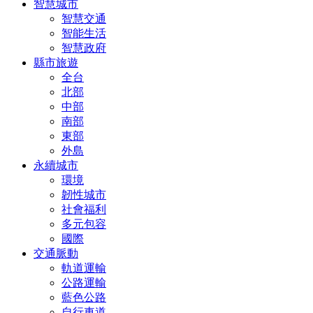
智慧城市
智慧交通
智能生活
智慧政府
縣市旅遊
全台
北部
中部
南部
東部
外島
永續城市
環境
韌性城市
社會福利
多元包容
國際
交通脈動
軌道運輸
公路運輸
藍色公路
自行車道