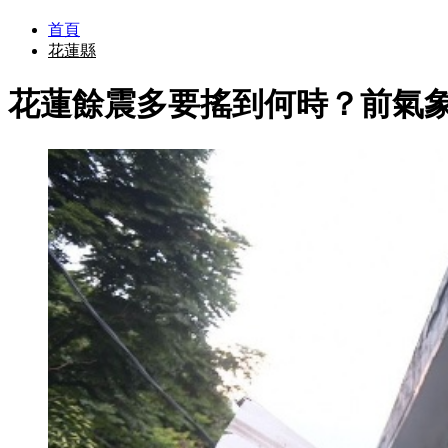
首頁
花蓮縣
花蓮餘震多要搖到何時？前氣象