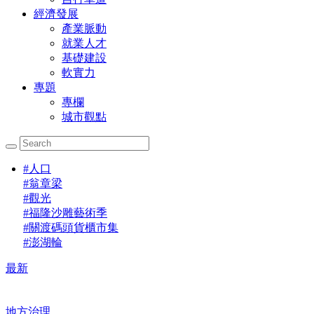
經濟發展
產業脈動
就業人才
基礎建設
軟實力
專題
專欄
城市觀點
#
人口
#
翁章梁
#
觀光
#
福隆沙雕藝術季
#
關渡碼頭貨櫃市集
#
澎湖輪
最新
地方治理