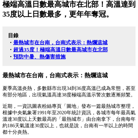
極端高溫日數最高城市在北部！高溫達到
35度以上日數最多，更年年奪冠。
目錄
・
最熱城市在台南，台南式表示：熱爛這城
・
超過35度！極端高溫日數最高城市在北部
・
預防中暑、熱傷害措施
最熱城市在台南，台南式表示：熱爛這城
夏季高溫炎熱，多數縣市出現34到36度高溫已成為常態，甚至
有部分地區，出現氣溫高達38度極端高溫示警次數逐漸頻繁。
近期，一資訊圖表粉絲專頁「圖地」發布一篇最熱城市整理，
根據中央氣象署1991年至2020年統計資訊，各城市每年最高氣
溫達30度以上天數最高的「最熱城市」由台南拿下，台南每年
約186天氣溫達30度以上，也就是說，台南有一半以上的時間
都十分炎熱。