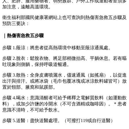
人、肥胖、服用藥物者、弱勢族群、戶外工作或運動者皆須多
加注意，遠離高溫環境。
衛生福利部國民健康署網站上也可查詢到熱傷害急救五步驟及
預防三要訣：
｜熱傷害急救五步驟
步驟 1.蔭涼：將患者從高熱環境中移動至蔭涼通風處。
步驟 2.脫衣：鬆脫衣物、將足部稍微抬高、平躺休息。若有嘔
吐現象則側躺，保持呼吸道暢通。
步驟 3.散熱：全身皮膚噴灑水，儘速通風（如搖扇），以促進
出汗與排汗。或將冰袋（毛巾包覆冰塊或冰涼飲料罐皆可）放
置於頸部、腋窩和鼠蹊部。
步驟 4.喝水：意識清醒者可給予稀釋之電解質飲料（如運動飲
料），或加少許鹽的冷開水（不可含酒精或咖啡因）。＊患者
意識不清時，不可給予飲水。
步驟 5.送醫：盡快送醫處理。（可撥打119或自行送醫）