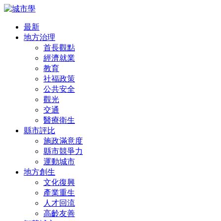
最新
地方治理
首長觀點
經濟就業
教育
社福政策
公共安全
觀光
交通
醫療衛生
縣市評比
施政滿意度
縣市競爭力
運動城市
地方創生
文化復興
產業重生
人才回流
高齡友善