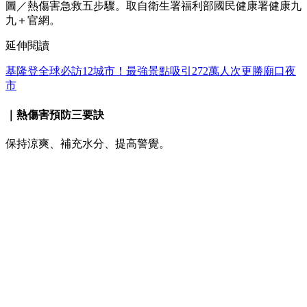
圖／熱傷害急救五步驟。取自衛生署福利部國民健康署健康九
九＋官網。
延伸閱讀
基隆登全球必訪12城市！最強景點吸引272萬人次更勝廟口夜
市
｜熱傷害預防三要訣
保持涼爽、補充水分、提高警覺。