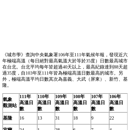
《城市學》查詢中央氣象署106年至111年氣候年報，發現近六
年極端高溫（每日絕對最高氣溫大於等於35度）日數最高城市
在台北。台北平均每年皆超過40天以上，最高紀錄達到88天超
過35度，自103年至111年皆為極端高溫日數最高的城市。另
外，極端高溫平均日數其次為嘉義、大武（屏東）、新竹、基
隆。
111年
110年
109年
108年
107年
106年
氣象
高溫日
高溫日
高溫日
高溫日
高溫日
高溫日
觀測站
數
數
數
數
數
數
基隆
16
13
31
18
9
22
宜蘭
24
1
28
6
7
4