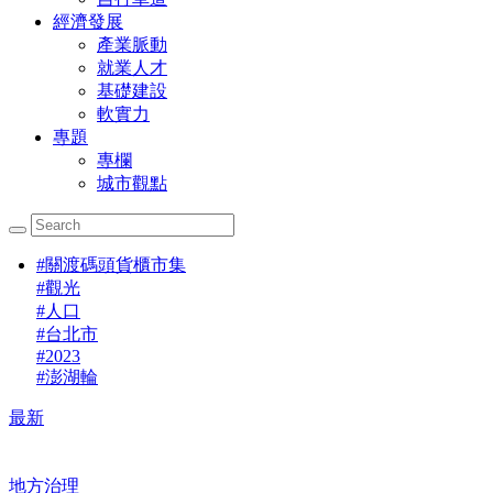
經濟發展
產業脈動
就業人才
基礎建設
軟實力
專題
專欄
城市觀點
#
關渡碼頭貨櫃市集
#
觀光
#
人口
#
台北市
#
2023
#
澎湖輪
最新
地方治理