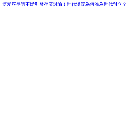
博愛座爭議不斷引發存廢討論！世代溫暖為何淪為世代對立？