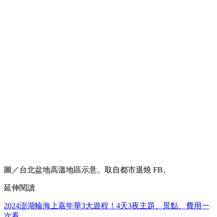
圖／台北盆地高溫地區示意。取自都市退燒 FB。
延伸閱讀
2024澎湖輪海上嘉年華3大遊程！4天3夜主題、景點、費用一
次看