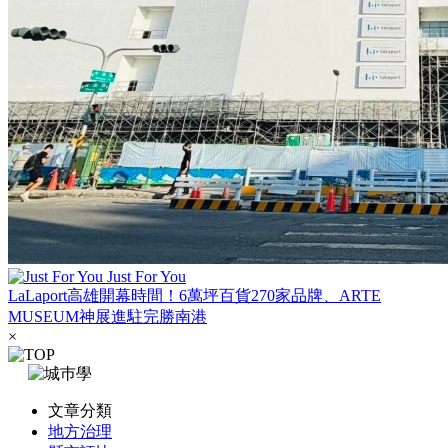
Just For You
LaLaport高雄開幕時間！6萬坪百貨270家品牌、ARTE
MUSEUM神展進駐完勝南港
×
文章分類
地方治理