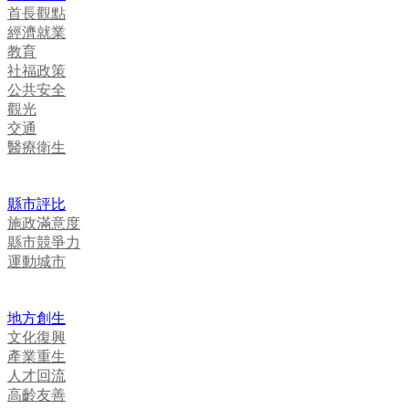
首長觀點
經濟就業
教育
社福政策
公共安全
觀光
交通
醫療衛生
縣市評比
施政滿意度
縣市競爭力
運動城市
地方創生
文化復興
產業重生
人才回流
高齡友善