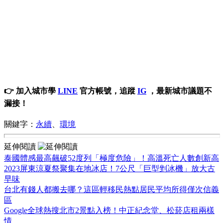
👉 加入城市學
LINE
官方帳號，追蹤
IG
，最新城市議題不
漏接！
關鍵字：
永續
、
環境
延伸閱讀
泰國體感最高飆破52度列「極度危險」！高溫死亡人數創新高
2023屏東涼夏祭聚集在地冰店！7公尺「巨型剉冰機」放大古
早味
台北有錢人都搬去哪？這區輕移民熱點居民平均所得僅次信義
區
Google全球熱搜北市2景點入榜！中正紀念堂、松菸店租兩樣
情