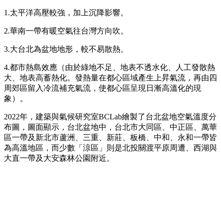
1.太平洋高壓較強，加上沉降影響。
2.華南一帶有暖空氣往台灣方向吹。
3.大台北為盆地地形，較不易散熱。
4.都市熱島效應（由於綠地不足、地表不透水化、人工發散熱
大、地表高蓄熱化。發熱量在都心區域產生上昇氣流，再由四
周郊區留入冷流補充氣流，使都心區呈現日漸高溫化的現
象）。
2022年，建築與氣候研究室BCLab繪製了台北盆地空氣溫度分
布圖，圖面顯示，台北盆地中，台北市大同區、中正區、萬華
區一帶及新北市蘆洲、三重、新莊、板橋、中和、永和一帶皆
為高溫地區，而少數「涼區」則是北投關渡平原周遭、西湖與
大直一帶及大安森林公園附近。