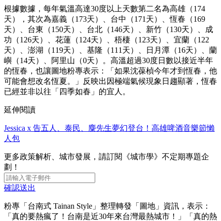
根據數據，每年氣溫高達30度以上天數第二名為高雄（174
天），其次為嘉義（173天）、台中（171天）、恆春（169
天）、台東（150天）、台北（146天）、新竹（130天）、成
功（126天）、花蓮（124天）、梧棲（123天）、宜蘭（122
天）、澎湖（119天）、基隆（111天）、日月潭（16天）、蘭
嶼（14天）、阿里山（0天）。高溫超過30度日數以接近半年
的恆春，也讓圖地粉專表示：「如果沈葆楨今年才到恆春，他
可能會想改名恆夏。」反映出因極端氣候現象日趨顯著，恆春
已經並非以往「四季如春」的宜人。
延伸閱讀
Jessica x 告五人、泰民、麋先生夢幻登台！高雄啤酒音樂節懶
人包
更多政策解析、城市發展，請訂閱《城市學》不定期專題企
劃！
確認送出
粉專「台南式 Tainan Style」整理轉發「圖地」資訊，表示：
「真的要熱瘋了！台南是近30年來台灣最熱城市！」「真的熱