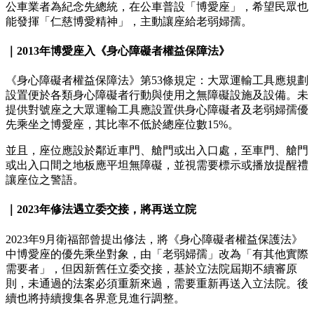
公車業者為紀念先總統，在公車普設「博愛座」，希望民眾也
能發揮「仁慈博愛精神」，主動讓座給老弱婦孺。
｜2013年博愛座入《身心障礙者權益保障法》
《身心障礙者權益保障法》第53條規定：大眾運輸工具應規劃
設置便於各類身心障礙者行動與使用之無障礙設施及設備。未
提供對號座之大眾運輸工具應設置供身心障礙者及老弱婦孺優
先乘坐之博愛座，其比率不低於總座位數15%。
並且，座位應設於鄰近車門、艙門或出入口處，至車門、艙門
或出入口間之地板應平坦無障礙，並視需要標示或播放提醒禮
讓座位之警語。
｜2023年修法遇立委交接，將再送立院
2023年9月衛福部曾提出修法，將《身心障礙者權益保護法》
中博愛座的優先乘坐對象，由「老弱婦孺」改為「有其他實際
需要者」，但因新舊任立委交接，基於立法院屆期不續審原
則，未通過的法案必須重新來過，需要重新再送入立法院。後
續也將持續搜集各界意見進行調整。