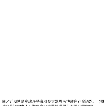
圖／近期博愛座讓座爭議引發大眾思考博愛座存廢議題。（照