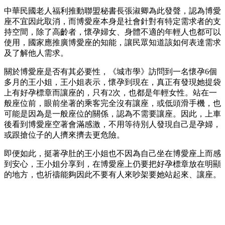
中華民國老人福利推動聯盟秘書長張淑卿為此發聲，認為博愛
座不宜因此取消，而博愛座本身是社會針對有特定需求者的支
持空間，除了高齡者，懷孕婦女、身體不適的年輕人也都可以
使用，國家應推廣博愛座的知能，讓民眾知道該如何表達需求
及了解他人需求。
關於博愛座是否有其必要性，《城市學》訪問到一名懷孕6個
多月的王小姐，王小姐表示，懷孕到現在，真正有發現她提袋
上有好孕標章而讓座的，只有2次，也都是年輕女性。站在一
般座位前，眼前坐著的乘客完全沒有讓座，或低頭滑手機，也
可能是因為是一般座位的關係，認為不需要讓座。因此，上車
後看到博愛座空著會滿感激，不用等待別人發現自己是孕婦，
或跟搶位子的人擠來擠去更危險。
即便如此，挺著孕肚的王小姐也不因為自己坐在博愛座上而感
到安心，王小姐分享到，在博愛座上仍要把好孕標章放在明顯
的地方，也祈禱能夠因此不要有人來吵架要她站起來、讓座。