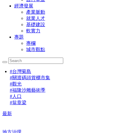
經濟發展
產業脈動
就業人才
基礎建設
軟實力
專題
專欄
城市觀點
#
台灣菊島
#
關渡碼頭貨櫃市集
#
觀光
#
福隆沙雕藝術季
#
人口
#
翁章梁
最新
地方治理