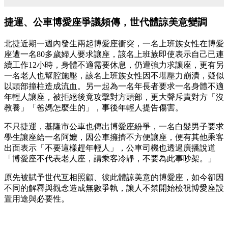
捷運、公車博愛座爭議頻傳，世代體諒美意變調
北捷近期一週內發生兩起博愛座衝突，一名上班族女性在博愛
座遭一名80多歲婦人要求讓座，該名上班族即使表示自己已連
續工作12小時，身體不適需要休息，仍遭強力求讓座，更有另
一名老人也幫腔施壓，該名上班族女性因不堪壓力崩潰，疑似
以頭部撞柱造成流血。另一起為一名年長者要求一名身體不適
年輕人讓座，被拒絕後竟攻擊對方頭部，更大聲斥責對方「沒
教養」「爸媽怎麼生的」，事後年輕人提告傷害。
不只捷運，基隆市公車也傳出博愛座紛爭，一名白髮男子要求
學生讓座給一名阿嬤，因公車擁擠不方便讓座，便有其他乘客
出面表示「不要這樣趕年輕人」，公車司機也透過廣播說道
「博愛座不代表老人座，請乘客冷靜，不要為此事吵架。」
原先被賦予世代互相照顧、彼此體諒美意的博愛座，如今卻因
不同的解釋與觀念造成無數爭執，讓人不禁開始檢視博愛座設
置用途與必要性。