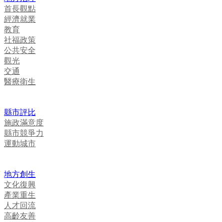
首長觀點
經濟就業
教育
社福政策
公共安全
觀光
交通
醫療衛生
縣市評比
施政滿意度
縣市競爭力
運動城市
地方創生
文化復興
產業重生
人才回流
高齡友善