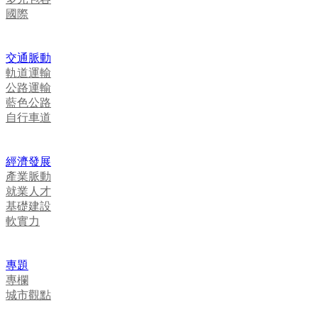
國際
交通脈動
軌道運輸
公路運輸
藍色公路
自行車道
經濟發展
產業脈動
就業人才
基礎建設
軟實力
專題
專欄
城市觀點