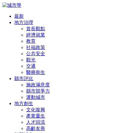
最新
地方治理
首長觀點
經濟就業
教育
社福政策
公共安全
觀光
交通
醫療衛生
縣市評比
施政滿意度
縣市競爭力
運動城市
地方創生
文化復興
產業重生
人才回流
高齡友善