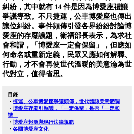
糾紛，其中就有 14 件是因為博愛座禮讓
爭議導致。不只捷運，公車博愛座也傳出
讓位糾紛。事件頻傳引發各界紛紛討論博
愛座的存廢議題，衛福部長表示，為求社
會和諧，「博愛座一定會保留」，但應如
何命名或重新定義，民眾又應如何解釋、
行動，才不會再使世代溫暖的美意淪為世
代對立，值得省思。
目錄
・
捷運、公車博愛座爭議頻傳，世代體諒美意變調
・
博愛座存廢引熱議，「一定保留」是否「一定和
諧」
・
博愛座起源與現行法律規範
・
各國博愛座文化