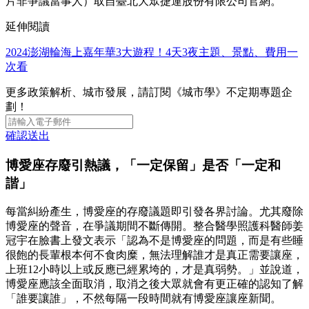
片非爭議當事人）取自臺北大眾捷運股份有限公司官網。
延伸閱讀
2024澎湖輪海上嘉年華3大遊程！4天3夜主題、景點、費用一
次看
更多政策解析、城市發展，請訂閱《城市學》不定期專題企
劃！
確認送出
博愛座存廢引熱議，「一定保留」是否「一定和
諧」
每當糾紛產生，博愛座的存廢議題即引發各界討論。尤其廢除
博愛座的聲音，在爭議期間不斷傳開。整合醫學照護科醫師姜
冠宇在臉書上發文表示「認為不是博愛座的問題，而是有些睡
很飽的長輩根本何不食肉糜，無法理解誰才是真正需要讓座，
上班12小時以上或反應已經累垮的，才是真弱勢。」並說道，
博愛座應該全面取消，取消之後大眾就會有更正確的認知了解
「誰要讓誰」，不然每隔一段時間就有博愛座讓座新聞。