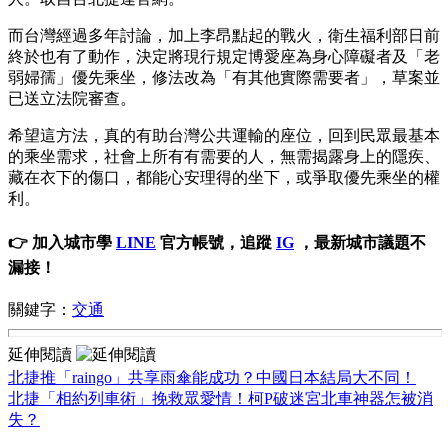
而台灣經過多年討論，加上李昂點起的戰火，衛生福利部日前
終於也有了動作，決定將現行規定博愛座為身心障礙者及「老
弱婦孺」優先乘坐，修法改為「有其他實際需要者」，草案並
已送立法院審查。
希望這方法，真的有助台灣公共運輸的座位，回到民眾最基本
的乘坐需求，社會上所有有需要的人，無需揭露身上的隱疾、
藏在衣下的傷口，都能心安理得的坐下，或爭取優先乘坐的權
利。
👉 加入城市學
LINE
官方帳號，追蹤
IG
，最新城市議題不
漏接！
關鍵字：
交通
延伸閱讀
北捷推「raingo」共享雨傘能成功？中國日本結局大不同！
北捷「相約列車術」挽救眾愛情！柯P破迷宮北車神器怎被消
失？