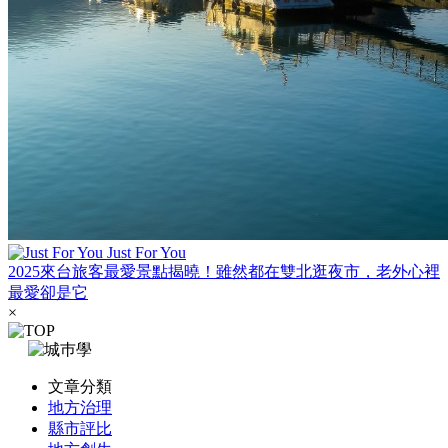
Just For You
2025來台旅客最愛景點揭曉！雖然都在雙北逛夜市，老外心裡
最愛卻是它
×
文章分類
地方治理
縣市評比