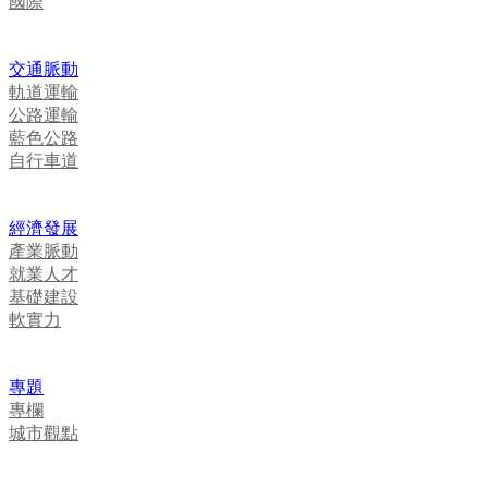
國際
交通脈動
軌道運輸
公路運輸
藍色公路
自行車道
經濟發展
產業脈動
就業人才
基礎建設
軟實力
專題
專欄
城市觀點