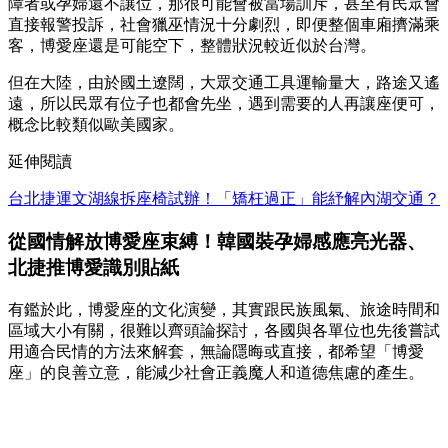
障者或孕婦還不讓位，那很可能會被當場訓斥，甚至有民眾會
直接報警投訴，社會獵巫情況十分劇烈，即便整個車廂擠滿乘
客，博愛座還是可能空下，整體狀況較近似於台灣。
但在大陸，由於國土遼闊，大眾交通工具運輸量大，路途又遙
遠，所以民眾有位子也都會先坐，遇到需要的人再讓座便可，
概念比較類似歐美國家。
延伸閱讀
台北捷運文湖線拆座椅試辦！「矯枉過正」能紓解內湖交通？
從國情解放博愛座束縛！韓國裝孕婦感應亮光器、
北捷推博愛識別貼紙
有鑑於此，博愛座的文化演變，其實跟民族風氣、旅途時間和
區域大小有關，很難以齊頭論探討，各國與各單位也先後嘗試
用適合民情的方法來解套，無論隱晦或直接，都希望「博愛
座」的良善立意，能減少社會正義魔人和道德焦慮的產生。