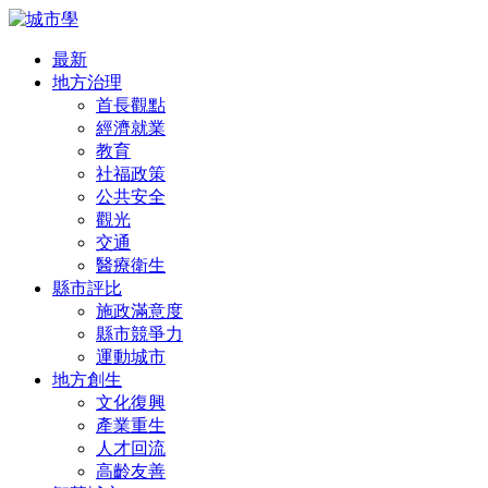
最新
地方治理
首長觀點
經濟就業
教育
社福政策
公共安全
觀光
交通
醫療衛生
縣市評比
施政滿意度
縣市競爭力
運動城市
地方創生
文化復興
產業重生
人才回流
高齡友善