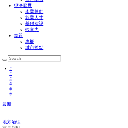
經濟發展
產業脈動
就業人才
基礎建設
軟實力
專題
專欄
城市觀點
#
#
#
#
#
#
最新
地方治理
首長觀點