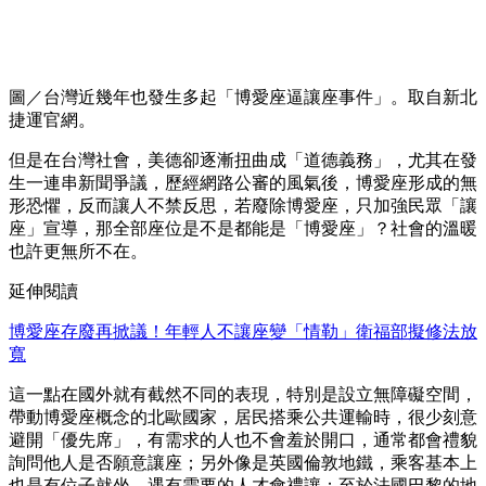
圖／台灣近幾年也發生多起「博愛座逼讓座事件」。取自新北
捷運官網。
但是在台灣社會，美德卻逐漸扭曲成「道德義務」，尤其在發
生一連串新聞爭議，歷經網路公審的風氣後，博愛座形成的無
形恐懼，反而讓人不禁反思，若廢除博愛座，只加強民眾「讓
座」宣導，那全部座位是不是都能是「博愛座」？社會的溫暖
也許更無所不在。
延伸閱讀
博愛座存廢再掀議！年輕人不讓座變「情勒」衛福部擬修法放
寬
這一點在國外就有截然不同的表現，特別是設立無障礙空間，
帶動博愛座概念的北歐國家，居民搭乘公共運輸時，很少刻意
避開「優先席」，有需求的人也不會羞於開口，通常都會禮貌
詢問他人是否願意讓座；另外像是英國倫敦地鐵，乘客基本上
也是有位子就坐，遇有需要的人才會禮讓；至於法國巴黎的地