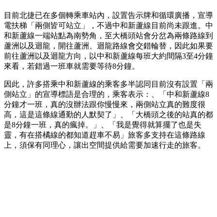
目前北捷已在多個轉乘車站內，設置告示牌和循環廣播，宣導
電扶梯「兩側皆可站立」，不過中和新蘆線目前尚未跟進。中
和新蘆線一端站點為南勢角，至大橋頭站會分岔為兩條路線到
蘆洲以及迴龍，開往蘆洲、迴龍路線會交錯輪替，因此如果要
前往蘆洲以及迴龍方向，以中和新蘆線每班大約間隔3至4分鐘
來看，若錯過一班車就需要等待8分鐘。
因此，許多搭乘中和新蘆線的乘客多半認同目前沒有設置「兩
側站立」的宣導標語是合理的，乘客表示：、「中和新蘆線8
分鐘才一班，真的沒辦法跟你慢慢來，兩側站立真的難度很
高，這是這條線通勤的人默契了」、「大橋頭之後的站真的都
是8分鐘一班，真的瘋掉。」、「我是覺得就算擺了也是失
靈，有在搭橘線的都知道趕車不易」旅客多支持在這條路線
上，須保有同理心，讓出空間提供給需要加速行走的旅客。