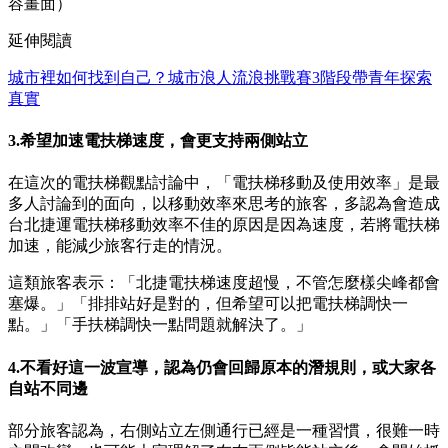
容畫面）
延伸閱讀
城市裡如何找到自己？城市浪人流浪挑戰賽3階段帶青年探索
真實
3.希望加速電扶梯速度，會更支持兩側站立
在這次的電扶梯觀點討論中，「電扶梯移動及使用效率」是最
多人討論到的面向，以移動效率來思考的旅客，多認為會造成
台北捷運電扶梯移動效率不佳的原因是因為速度，若將電扶梯
加速，能減少旅客行走的情況。
這類旅客表示：「北捷電扶梯速度超慢，不管怎麼樣尖峰都會
塞爆。」「排排站好是對的，但希望可以把電扶梯調快一
點。」「手扶梯調快一點問題就解決了。」
4.不看好這一波宣導，認為仍會回歸原本的潛規則，或大家各
自站不同邊
部分旅客認為，右側站立左側通行已經是一種習慣，很難一時