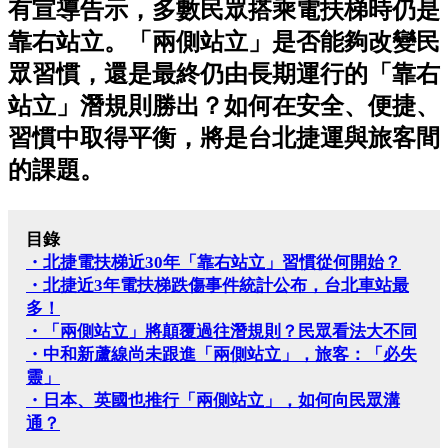
有宣導告示，多數民眾搭乘電扶梯時仍是
靠右站立。「兩側站立」是否能夠改變民
眾習慣，還是最終仍由長期運行的「靠右
站立」潛規則勝出？如何在安全、便捷、
習慣中取得平衡，將是台北捷運與旅客間
的課題。
目錄
・北捷電扶梯近30年「靠右站立」習慣從何開始？
・北捷近3年電扶梯跌傷事件統計公布，台北車站最
多！
・「兩側站立」將顛覆過往潛規則？民眾看法大不同
・中和新蘆線尚未跟進「兩側站立」，旅客：「必失
靈」
・日本、英國也推行「兩側站立」，如何向民眾溝
通？