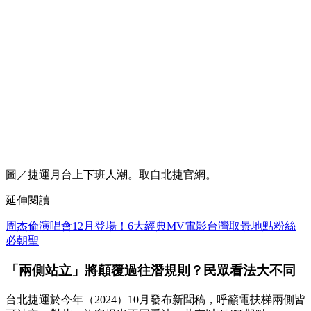
圖／捷運月台上下班人潮。取自北捷官網。
延伸閱讀
周杰倫演唱會12月登場！6大經典MV電影台灣取景地點粉絲
必朝聖
「兩側站立」將顛覆過往潛規則？民眾看法大不同
台北捷運於今年（2024）10月發布新聞稿，呼籲電扶梯兩側皆