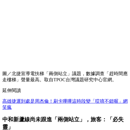
圖／北捷宣導電扶梯「兩側站立」議題，數據調查「趕時間應
走樓梯」聲量最高。取自TPOC台灣議題研究中心官網。
延伸閱讀
高雄捷運到處是周杰倫！刷卡嗶嗶這時段變「哎唷不錯喔」網
笑瘋
中和新蘆線尚未跟進「兩側站立」，旅客：「必失
靈」