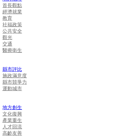
首長觀點
經濟就業
教育
社福政策
公共安全
觀光
交通
醫療衛生
縣市評比
施政滿意度
縣市競爭力
運動城市
地方創生
文化復興
產業重生
人才回流
高齡友善