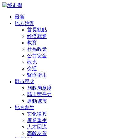
最新
地方治理
首長觀點
經濟就業
教育
社福政策
公共安全
觀光
交通
醫療衛生
縣市評比
施政滿意度
縣市競爭力
運動城市
地方創生
文化復興
產業重生
人才回流
高齡友善