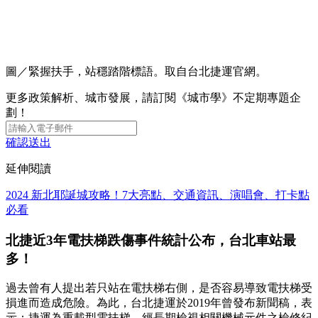
圖／緊握扶手，站穩踏階標語。取自台北捷運官網。
更多政策解析、城市發展，請訂閱《城市學》不定期專題企
劃！
確認送出
延伸閱讀
2024 新北耶誕城攻略！7大亮點、交通資訊、演唱會、打卡點
必看
北捷近3年電扶梯跌傷事件統計公布，台北車站最
多！
過去曾有人提出若只站在電扶梯右側，是否容易導致電扶梯受
損進而造成危險。為此，台北捷運於2019年曾發布新聞稿，表
示：捷運為重載型電扶梯，經長期檢視相關機械元件之檢修紀