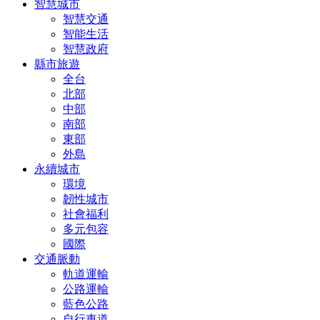
智慧城市
智慧交通
智能生活
智慧政府
縣市旅遊
全台
北部
中部
南部
東部
外島
永續城市
環境
韌性城市
社會福利
多元包容
國際
交通脈動
軌道運輸
公路運輸
藍色公路
自行車道