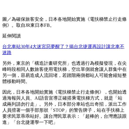
圖／為確保旅客安全，日本各地開始實施《電扶梯禁止行走條
例》。取自JR東日本FB。
延伸閱讀
台北車站30年4大迷宮惡夢醒了？揭台北捷運再設計讓北車不
迷路
另外，東京的「構造計畫研究所」也透過行為模擬發現，在尖
峰時段相同人數旅客使用電扶梯，空出單側就會讓人群集中在
另一側，容易造成人流回堵，若踏階兩側都站人可能會縮短整
體移動時間。
因此，日本各地開始實施《電扶梯禁止行走條例》，也開始透
過海報與人員、AI語音宣導正確搭乘電扶梯方式，就是「站
成兩列請勿行走」。另外，日本部分車站也出奇招，派出工作
人員揹著一個手部形狀「STOP」的警告牌子，站在手扶梯上
要求民眾乖乖站好。讓台灣民眾表示：「超棒的，台灣應該跟
進」「台北捷運學一下吧」