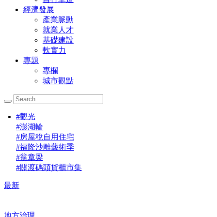
經濟發展
產業脈動
就業人才
基礎建設
軟實力
專題
專欄
城市觀點
#
觀光
#
澎湖輪
#
房屋稅自用住宅
#
福隆沙雕藝術季
#
翁章梁
#
關渡碼頭貨櫃市集
最新
地方治理