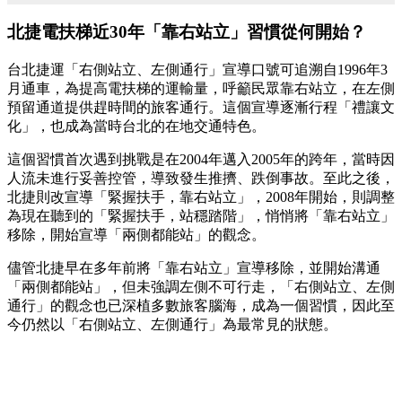
北捷電扶梯近30年「靠右站立」習慣從何開始？
台北捷運「右側站立、左側通行」宣導口號可追溯自1996年3
月通車，為提高電扶梯的運輸量，呼籲民眾靠右站立，在左側
預留通道提供趕時間的旅客通行。這個宣導逐漸行程「禮讓文
化」，也成為當時台北的在地交通特色。
這個習慣首次遇到挑戰是在2004年邁入2005年的跨年，當時因
人流未進行妥善控管，導致發生推擠、跌倒事故。至此之後，
北捷則改宣導「緊握扶手，靠右站立」，2008年開始，則調整
為現在聽到的「緊握扶手，站穩踏階」，悄悄將「靠右站立」
移除，開始宣導「兩側都能站」的觀念。
儘管北捷早在多年前將「靠右站立」宣導移除，並開始溝通
「兩側都能站」，但未強調左側不可行走，「右側站立、左側
通行」的觀念也已深植多數旅客腦海，成為一個習慣，因此至
今仍然以「右側站立、左側通行」為最常見的狀態。