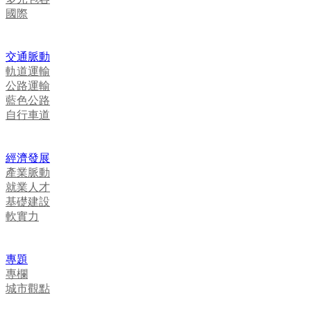
國際
交通脈動
軌道運輸
公路運輸
藍色公路
自行車道
經濟發展
產業脈動
就業人才
基礎建設
軟實力
專題
專欄
城市觀點