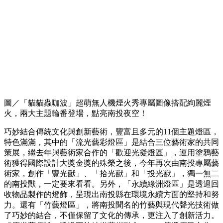
圖／「貓貓蟲咖波」超萌無人機煙火秀專屬圖像搭配絢麗煙
火，兩大主題輪番登場，點亮南投夜空！
巧妙結合傳統文化與創新藝術，豐富且多元的11個主題燈區，
特色滿滿，其中的「流光藝彩燈區」是結合三位藝術家的共同
策展，繼去年與藝術家合作的「歡迎光凝燈區」，運用塗鴉藝
術獲得國際設計大獎金獎的殊榮之後，今年再次由南投專屬藝
術家，創作「豐光獸」、「拾光獸」和「投光獸」，獨一無二
的南投獸，一定要來看看。另外，「永續綠洲燈區」是透過回
收物品製作的燈飾，呈現出南投縣在環境永續方面的堅持和努
力。還有「竹藝燈區」，將南投聞名的竹藝與現代聲光技術做
了巧妙的結合，不僅保留了文化的傳承，更注入了創新活力。