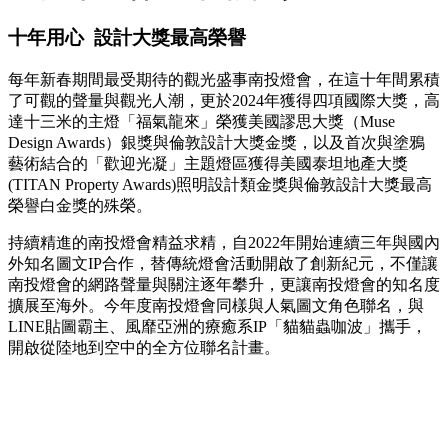
十年用心 設計大獎最高榮譽
每年新春期間最受期待的觀光盛事南投燈會，在這十年間累積
了可觀的聲量與觀光人潮，更於2024年獲得四項國際大獎，高
達十三米的主燈「福氣龍來」榮獲美國謬思大獎（Muse
Design Awards）銀獎與倫敦設計大獎金獎，以及首次與塗鴉
藝術結合的「歡迎光凝」主題燈區獲得美國泰坦地產大獎
(TITAN Property Awards)照明設計類金獎與倫敦設計大獎最高
榮譽白金獎的殊榮。
持續精進的南投燈會精益求精，自2022年開始連續三年與國內
外知名圖文IP合作，替傳統燈會活動開啟了創新紀元，不僅讓
南投燈會的網路聲量與關注逐年攀升，更讓南投燈會的知名度
擴展至海外。今年度南投燈會同樣與人氣圖文角色聯名，與
LINE貼圖霸主、風靡亞洲的療癒系IP「貓貓蟲咖波」攜手，
開啟從陸地到空中的全方位聯名計畫。