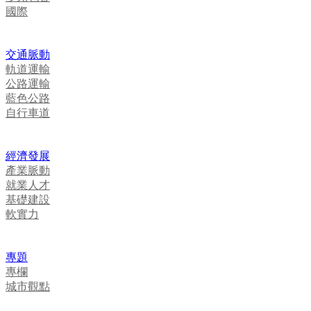
國際
交通脈動
軌道運輸
公路運輸
藍色公路
自行車道
經濟發展
產業脈動
就業人才
基礎建設
軟實力
專題
專欄
城市觀點