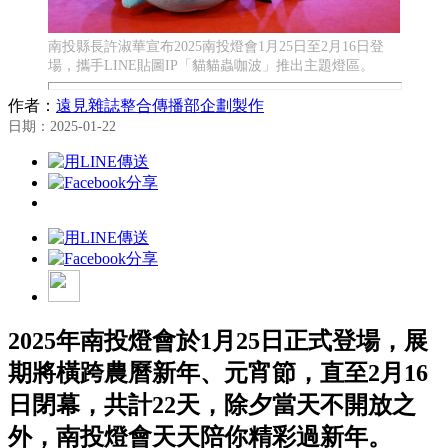
南投縣長許淑華宣布2025南投燈會1月25日至2月16日登
場，攜手LINE貼圖IP「貓貓蟲咖波」推出主題燈區。
作者：
遠見雜誌整合傳播部企劃製作
日期：2025-01-22
2025年南投燈會於1月25日正式登場，展
期將橫跨農曆新年、元宵節，直至2月16
日閉幕，共計22天，除夕當天不開放之
外，南投燈會天天陪你精彩過新年。