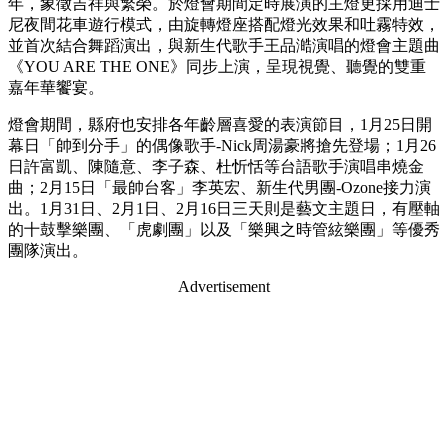
年，象徵吉祥與繁榮。於燈會期間定時展演的主燈更採用迪士
尼夜間花車遊行模式，由旋轉燈座搭配燈光效果和吐霧特效，
並首次結合舞蹈演出，與新生代歌手王品澔演唱的燈會主題曲
《YOU ARE THE ONE》同步上演，呈現視覺、聽覺的雙重
嘉年華饗宴。
燈會期間，縣府也安排各年齡層喜愛的表演節目，1月25日開
幕日「帥到分手」的偶像歌手-Nick周湯豪將搶先登場；1月26
日許富凱、陳隨意、李子森、杜忻恬等台語歌手演唱串燒金
曲；2月15日「最帥台客」李英宏、新生代男團-Ozone接力演
出。1月31日、2月1日、2月16日三天則是藝文主題日，有壓軸
的十鼓擊樂團、「虎劇團」以及「樂興之時管絃樂團」等優秀
團隊演出。
Advertisement