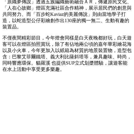
「原織夢傳說」透過五族編織藝術融合ＡＲ，傳遞原民文化、
「人在心故鄉」燈區充滿社區合作精神，展示居民們的創意與
共同努力、而「百步蛇Kaviaz的美麗傳說」則由當地學子打
造，以蛇造型公仔彩繪創作出130座的獨一無二、生動有趣的
裝置品。
不僅夜間精彩節目，今年燈會同樣是白天夜晚都好玩，白天遊
客可以在燈區拍照賞玩，除了有佔地兩公頃的嘉年華彩繪花海
以及小火車，今年更加入以紙箱為材質的地景裝置物，造型包
含：巴黎艾菲爾鐵塔、義大利比薩斜塔等，兼具趣味、時尚，
同時響應環保。貓羅溪
也提供SUP立式划槳體驗，讓遊客能
在水上活動中享受更多樂趣。