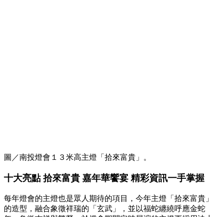
圖／南投燈會１３米高主燈「拾來富貴」。
十大亮點 拾來富貴 嘉年華饗宴 精彩資訊一手掌握
每年燈會的主燈也是眾人期待的項目，今年主燈「拾來富貴」
的造型，融合象徵祥瑞的「玄武」，並以福蛇纏繞呼應金蛇