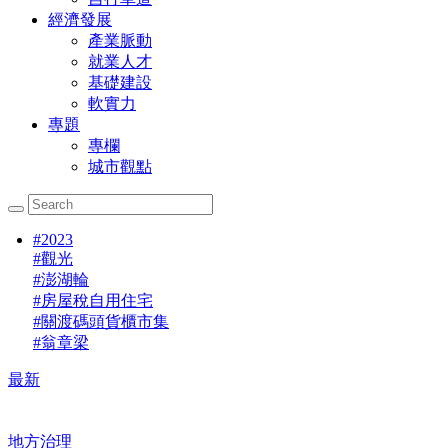
經濟發展
產業脈動
就業人才
基礎建設
軟實力
專題
專欄
城市觀點
#
2023
#
觀光
#
澎湖輪
#
房屋稅自用住宅
#
關渡碼頭貨櫃市集
#
翁章梁
最新
地方治理