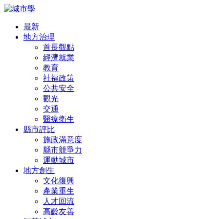
最新
地方治理
首長觀點
經濟就業
教育
社福政策
公共安全
觀光
交通
醫療衛生
縣市評比
施政滿意度
縣市競爭力
運動城市
地方創生
文化復興
產業重生
人才回流
高齡友善