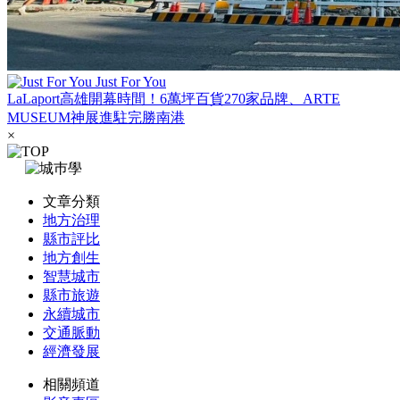
Just For You
LaLaport高雄開幕時間！6萬坪百貨270家品牌、ARTE
MUSEUM神展進駐完勝南港
×
文章分類
地方治理
縣市評比
地方創生
智慧城市
縣市旅遊
永續城市
交通脈動
經濟發展
相關頻道