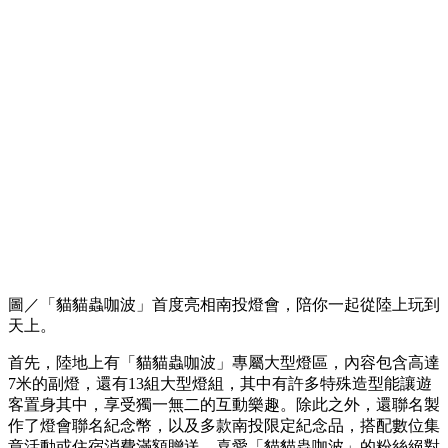
圖／「貓貓蟲咖波」首度亮相南投燈會，陪你一起從陸上玩到
天上。
首先，陸地上有「貓貓蟲咖波」專屬大型燈區，內容包含高達
7米的副燈，還有13組大型燈組，其中有許多特殊造型能讓遊
客置身其中，享受獨一無二的互動樂趣。除此之外，還聯名製
作了燈會聯名紀念幣，以及多款南投限定紀念品，搭配數位集
章活動或住宿消費滿額贈送，喜愛「貓貓蟲咖波」的粉絲絕對