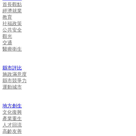
首長觀點
經濟就業
教育
社福政策
公共安全
觀光
交通
醫療衛生
縣市評比
施政滿意度
縣市競爭力
運動城市
地方創生
文化復興
產業重生
人才回流
高齡友善