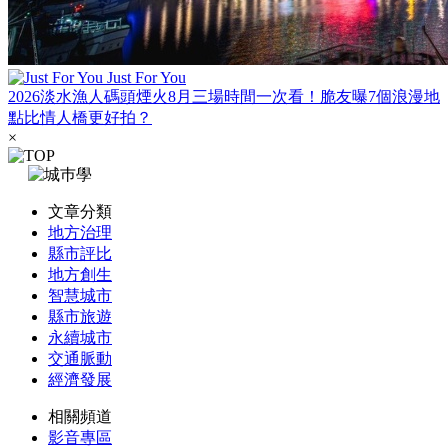
Just For You
2026淡水漁人碼頭煙火8月三場時間一次看！脆友曝7個浪漫地
點比情人橋更好拍？
×
文章分類
地方治理
縣市評比
地方創生
智慧城市
縣市旅遊
永續城市
交通脈動
經濟發展
相關頻道
影音專區