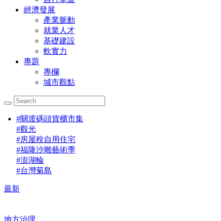
經濟發展
產業脈動
就業人才
基礎建設
軟實力
專題
專欄
城市觀點
#
關渡碼頭貨櫃市集
#
觀光
#
房屋稅自用住宅
#
福隆沙雕藝術季
#
澎湖輪
#
台灣菊島
最新
地方治理