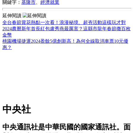
關鍵字：
基隆市
、
經濟就業
延伸閱讀
全台春節賞花熱點一次看！浪漫秘境、超夯活動這樣玩才對
2024農曆新年首長紅包盧秀燕最厲害？這縣市龍年春節撒百枚
金幣
桃園機場捷運2024盈餘5億創新高！為何全線取消車票10元優
惠？
中央社
中央通訊社是中華民國的國家通訊社。面