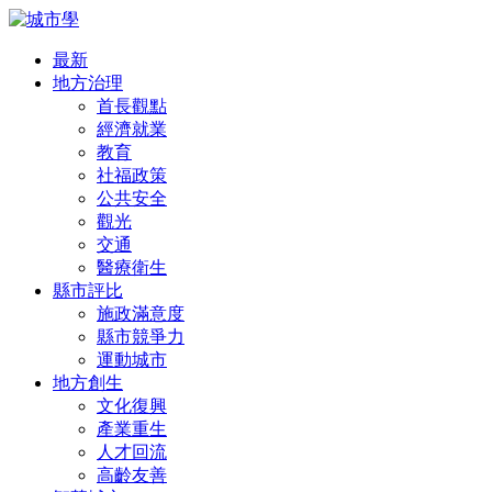
最新
地方治理
首長觀點
經濟就業
教育
社福政策
公共安全
觀光
交通
醫療衛生
縣市評比
施政滿意度
縣市競爭力
運動城市
地方創生
文化復興
產業重生
人才回流
高齡友善