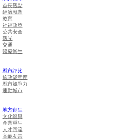
首長觀點
經濟就業
教育
社福政策
公共安全
觀光
交通
醫療衛生
縣市評比
施政滿意度
縣市競爭力
運動城市
地方創生
文化復興
產業重生
人才回流
高齡友善