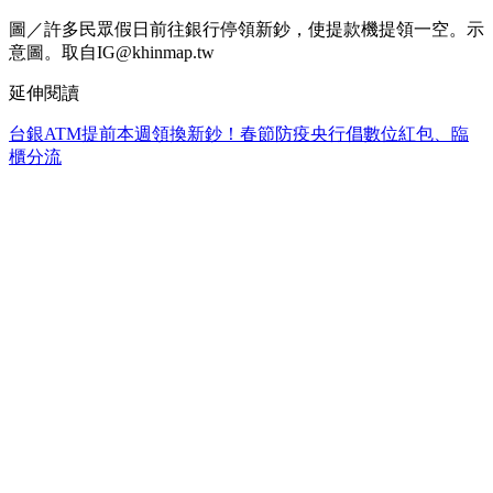
圖／許多民眾假日前往銀行停領新鈔，使提款機提領一空。示
意圖。取自IG@khinmap.tw
延伸閱讀
台銀ATM提前本週領換新鈔！春節防疫央行倡數位紅包、臨
櫃分流