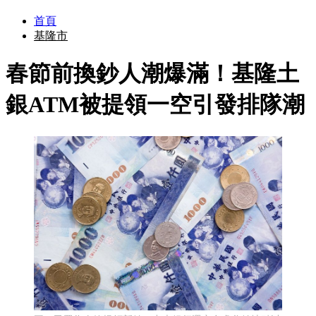
首頁
基隆市
春節前換鈔人潮爆滿！基隆土
銀ATM被提領一空引發排隊潮