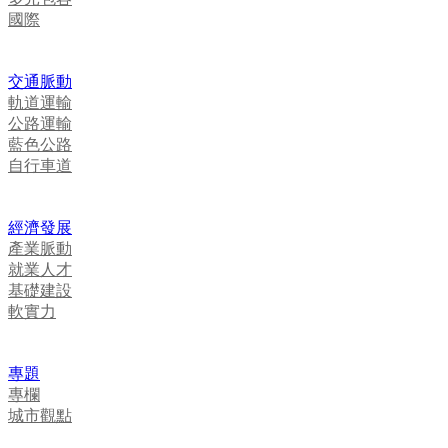
國際
交通脈動
軌道運輸
公路運輸
藍色公路
自行車道
經濟發展
產業脈動
就業人才
基礎建設
軟實力
專題
專欄
城市觀點