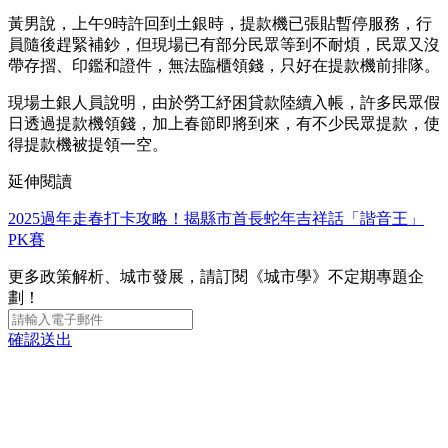
黃男說，上午9時許回到土銀時，提款機已張貼暫停服務，行
員隨後趕緊補鈔，但現場已有部分民眾等到不耐煩，民眾又沒
帶存摺、印鑑和證件，無法臨櫃領錢，只好在提款機前排隊。
現場土銀人員說明，由於勞工紓困貸款陸續入帳，許多民眾假
日透過提款機領錢，加上春節即將到來，有不少民眾提款，使
得提款機被提領一空。
延伸閱讀
2025過年走春打卡攻略！揭縣市首長蛇年吉祥話「諧音王」
PK賽
更多政策解析、城市發展，請訂閱《城市學》不定期專題企
劃！
確認送出