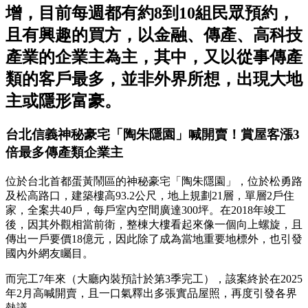
增，目前每週都有約8到10組民眾預約，
且有興趣的買方，以金融、傳產、高科技
產業的企業主為主，其中，又以從事傳產
類的客戶最多，並非外界所想，出現大地
主或隱形富豪。
台北信義神秘豪宅「陶朱隱園」喊開賣！賞屋客漲3
倍最多傳產類企業主
位於台北首都蛋黃鬧區的神秘豪宅「陶朱隱園」，位於松勇路
及松高路口，建築樓高93.2公尺，地上規劃21層，單層2戶住
家，全案共40戶，每戶室內空間廣達300坪。在2018年竣工
後，因其外觀相當前衛，整棟大樓看起來像一個向上螺旋，且
傳出一戶要價18億元，因此除了成為當地重要地標外，也引發
國內外網友矚目。
而完工7年來（大廳內裝預計於第3季完工），該案終於在2025
年2月高喊開賣，且一口氣釋出多張實品屋照，再度引發各界
熱議。