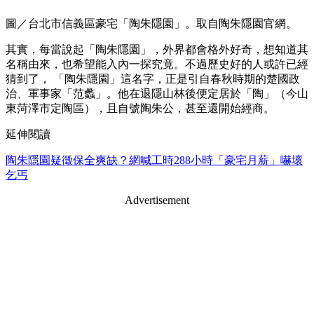
圖／台北市信義區豪宅「陶朱隱園」。取自陶朱隱園官網。
其實，每當說起「陶朱隱園」，外界都會格外好奇，想知道其
名稱由來，也希望能入內一探究竟。不過歷史好的人或許已經
猜到了， 「陶朱隱園」這名字，正是引自春秋時期的楚國政
治、軍事家「范蠡」。他在退隱山林後便定居於「陶」（今山
東菏澤市定陶區），且自號陶朱公，甚至還開始經商。
延伸閱讀
陶朱隱園疑徵保全爽缺？網喊工時288小時「豪宅月薪」嚇壞
乞丐
Advertisement