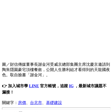
圖／財信傳媒董事長謝金河受威京總部集團主席沈慶京邀請到
陶朱隱園豪宅頂樓餐敘，公開人生勝利組才看得到的天龍國夜
色。取自臉書「謝金河」。
👉 加入城市學
LINE
官方帳號，追蹤
IG
，最新城市議題不
漏接！
關鍵字：
房價
、
台北市
、
基礎建設