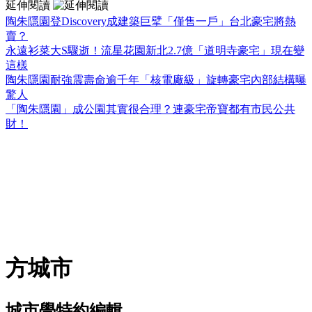
延伸閱讀
陶朱隱園登Discovery成建築巨擘「僅售一戶」台北豪宅將熱
賣？
永遠衫菜大S驟逝！流星花園新北2.7億「道明寺豪宅」現在變
這樣
陶朱隱園耐強震壽命逾千年「核電廠級」旋轉豪宅內部結構曝
驚人
「陶朱隱園」成公園其實很合理？連豪宅帝寶都有市民公共
財！
方城市
城市學特約編輯。