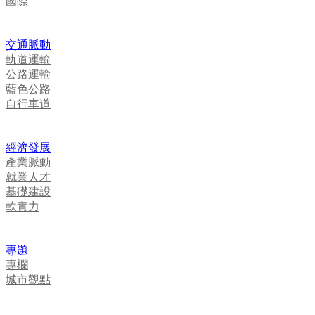
國際
交通脈動
軌道運輸
公路運輸
藍色公路
自行車道
經濟發展
產業脈動
就業人才
基礎建設
軟實力
專題
專欄
城市觀點