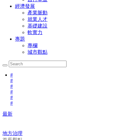
經濟發展
產業脈動
就業人才
基礎建設
軟實力
專題
專欄
城市觀點
#
#
#
#
#
#
最新
地方治理
首長觀點