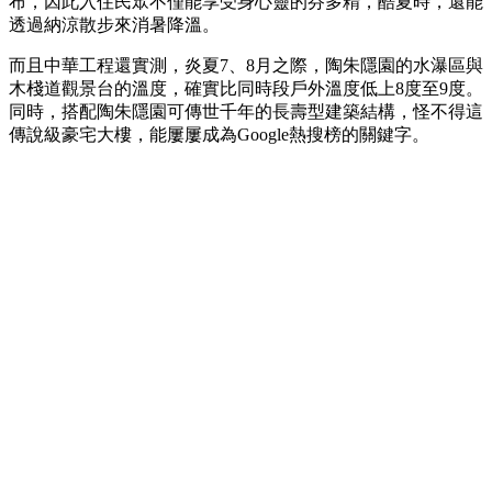
布，因此入住民眾不僅能享受身心靈的芬多精，酷夏時，還能
透過納涼散步來消暑降溫。
而且中華工程還實測，炎夏7、8月之際，陶朱隱園的水瀑區與
木棧道觀景台的溫度，確實比同時段戶外溫度低上8度至9度。
同時，搭配陶朱隱園可傳世千年的長壽型建築結構，怪不得這
傳說級豪宅大樓，能屢屢成為Google熱搜榜的關鍵字。