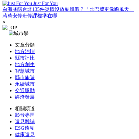
Just For You
白海豚釀台北135件災情沒放颱風假？「比巴威更像颱風天」
蔣萬安停班停課標準在哪
×
文章分類
地方治理
縣市評比
地方創生
智慧城市
縣市旅遊
永續城市
交通脈動
經濟發展
相關頻道
影音專區
遠見雜誌
ESG遠見
健康遠見