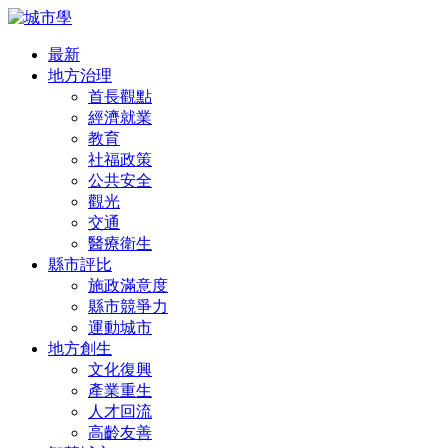
最新
地方治理
首長觀點
經濟就業
教育
社福政策
公共安全
觀光
交通
醫療衛生
縣市評比
施政滿意度
縣市競爭力
運動城市
地方創生
文化復興
產業重生
人才回流
高齡友善