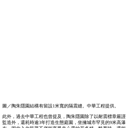
圖／陶朱隱園結構有留設1米寬的隔震縫。中華工程提供。
此外，過去中華工程也曾提及，陶朱隱園除了以耐震標章嚴謹
監造外，還耗時逾3年打造生態庭園，坐擁城市罕見的9米高瀑