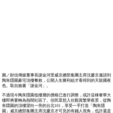
圖／財信傳媒董事長謝金河受威京總部集團主席沈慶京邀請到
陶朱隱園豪宅頂樓餐敘，公開人生勝利組才看得到的天龍國夜
色。取自臉書「謝金河」。
不過現今陶朱隱園低樓層的價格已進行調整，或許這棟奢華大
樓即將要轉為熱鬧社區了。但民眾想入住觀賞繁華夜景，從陶
朱隱園的頂樓望向一旁的台北101，享受一手打造「陶朱隱
園」威京總部集團主席沈慶京才可見的有錢人視角，也許還是