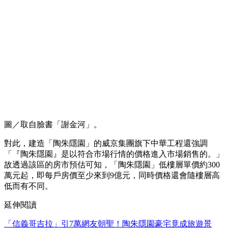
圖／取自臉書「謝金河」。
對此，建造「陶朱隱園」的威京集團旗下中華工程還強調
「『陶朱隱園』是以符合市場行情的價格進入市場銷售的。」
故透過該區的房市預估可知，「陶朱隱園」低樓層單價約300
萬元起，即每戶房價至少來到9億元，同時價格還會隨樓層高
低而有不同。
延伸閱讀
「信義哥吉拉」引7萬網友朝聖！陶朱隱園豪宅竟成旅遊景