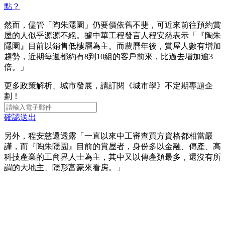
點？
然而，儘管「陶朱隱園」仍要價依舊不斐，可近來前往預約賞
屋的人似乎源源不絕。據中華工程發言人程安慈表示「『陶朱
隱園』目前以銷售低樓層為主。而農曆年後，賞屋人數有增加
趨勢，近期每週都約有8到10組的客戶前來，比過去增加逾3
倍。」
更多政策解析、城市發展，請訂閱《城市學》不定期專題企
劃！
確認送出
另外，程安慈還透露「一直以來中工審查買方資格都相當嚴
謹，而『陶朱隱園』目前的賞屋者，身份多以金融、傳產、高
科技產業的工商界人士為主，其中又以傳產類最多，還沒有所
謂的大地主、隱形富豪來看房。」