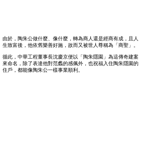
由於，陶朱公做什麼、像什麼，轉為商人還是經商有成，且人
生致富後，他依舊樂善好施，故而又被世人尊稱為「商聖」。
循此，中華工程董事長沈慶京便以「陶朱隱園」為這傳奇建案
來命名，除了表達他對范蠡的感佩外，也祝福入住陶朱隱園的
住戶，都能像陶朱公一樣事業順利。