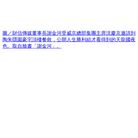
圖／財信傳媒董事長謝金河受威京總部集團主席沈慶京邀請到
陶朱隱園豪宅頂樓餐敘，公開人生勝利組才看得到的天龍國夜
色。取自臉書「謝金河」。