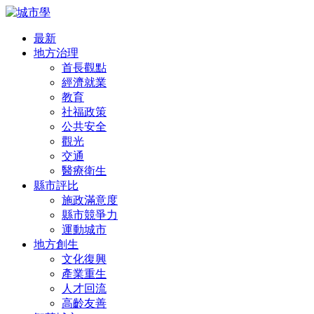
最新
地方治理
首長觀點
經濟就業
教育
社福政策
公共安全
觀光
交通
醫療衛生
縣市評比
施政滿意度
縣市競爭力
運動城市
地方創生
文化復興
產業重生
人才回流
高齡友善