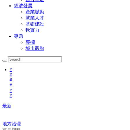
經濟發展
產業脈動
就業人才
基礎建設
軟實力
專題
專欄
城市觀點
#
#
#
#
#
#
最新
地方治理
首長觀點