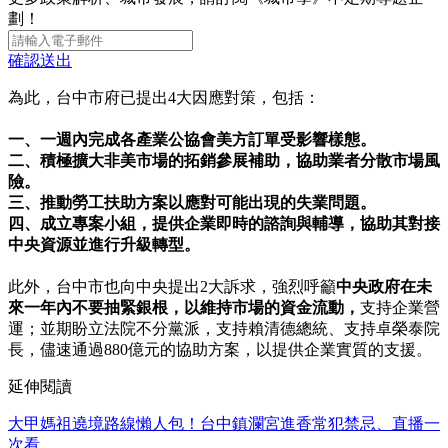
劃！
確認送出
為此，台中市府已提出4大因應對策，包括：
一、一週內完成各產業公協會美方訂單受影響樣態。
二、積極擴大非美市場的拓銷參展補助，協助業者分散市場風
險。
三、推動勞工扶助方案以應對可能出現的失業問題。
四、成立專案小組，提供企業即時的諮詢與輔導，協助其對接
中央資源並進行升級轉型。
此外，台中市也向中央提出2大訴求，強烈呼籲
中央政府在未
來一年內不要抽緊銀根，以維持市場的資金流動，
支持企業營
運；並期盼立法院不分黨派，支持賴清德總統、支持卓榮泰院
長，儘速通過880億元的協助方案，以提供企業實質的支援。
延伸閱讀
大甲媽祖遶境路線懶人包！台中鎮瀾宮進香常犯禁忌、直播一
次看