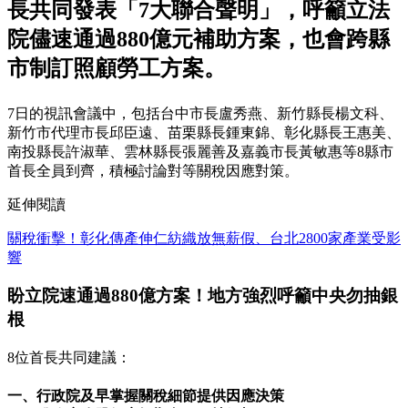
長共同發表「7大聯合聲明」，呼籲立法
院儘速通過880億元補助方案，也會跨縣
市制訂照顧勞工方案。
7日的視訊會議中，包括台中市長盧秀燕、新竹縣長楊文科、
新竹市代理市長邱臣遠、苗栗縣長鍾東錦、彰化縣長王惠美、
南投縣長許淑華、雲林縣長張麗善及嘉義市長黃敏惠等8縣市
首長全員到齊，積極討論對等關稅因應對策。
延伸閱讀
關稅衝擊！彰化傳產伸仁紡織放無薪假、台北2800家產業受影
響
盼立院速通過880億方案！地方強烈呼籲中央勿抽銀
根
8位首長共同建議：
一、行政院及早掌握關稅細節提供因應決策