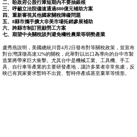
二、盼政府公股行庫短期內不要抽銀根
三、呼籲立法院儘速通過880億元補助方案
四、重新審視其他國家關稅障礙問題
五、8縣市攜手擴大非美市場拓銷參展補助
六、跨縣市制訂照顧勞工方案
七、期望中央關稅談判避免犧牲農業等弱勢產業
盧秀燕說明，美國總統川普4月2日發布對等關稅政策，並宣布
對台灣課徵高達32%的關稅，此舉對以出口為導向的台中市製
造業將帶來巨大衝擊。尤其台中是機械工業、工具機、手工
具、自行車等產業的主要研發產地，讓許多業者非常焦慮，反
映已有買家要求暫時不出貨、暫時停產或甚至棄單等情形。