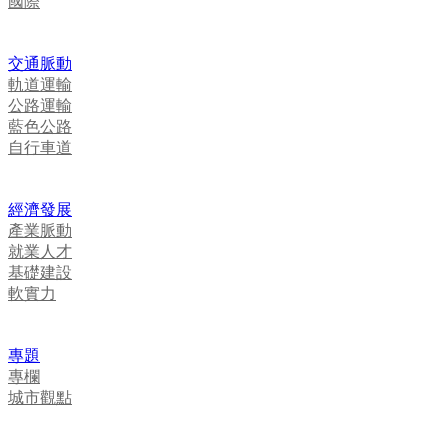
國際
交通脈動
軌道運輸
公路運輸
藍色公路
自行車道
經濟發展
產業脈動
就業人才
基礎建設
軟實力
專題
專欄
城市觀點