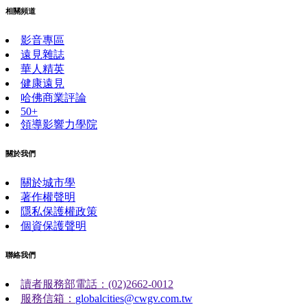
相關頻道
影音專區
遠見雜誌
華人精英
健康遠見
哈佛商業評論
50+
領導影響力學院
關於我們
關於城市學
著作權聲明
隱私保護權政策
個資保護聲明
聯絡我們
讀者服務部電話：(02)2662-0012
服務信箱：
globalcities@cwgv.com.tw