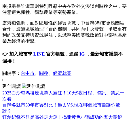
南投縣長許淑華則特別呼籲中央在對外交涉談判關稅之中，要
注意避免犧牲、衝擊農業等弱勢產業。
盧秀燕強調，面對區域性的經貿挑戰，中台灣8縣市更應團結
合作，透過區域治理平台的機制，共同向中央發聲，爭取更有
利的政策支持與資源挹注，以減輕美國關稅政策對中部地區產
業及經濟的衝擊。
👉 加入城市學
LINE
官方帳號，追蹤
IG
，最新城市議題不
漏接！
關鍵字：
台中市
、
關稅
、
經濟就業
延伸閱讀
2025白沙屯媽祖遶境萬人瘋狂！10天9夜日程、資訊、禁忌一
次看
台灣各縣市30年市容對比！過去VS.現在哪個城市最讓你驚
訝？
狂創紀錄不只是高雄走大運！揭開黃色小鴨成功的五大關鍵