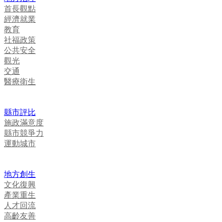
首長觀點
經濟就業
教育
社福政策
公共安全
觀光
交通
醫療衛生
縣市評比
施政滿意度
縣市競爭力
運動城市
地方創生
文化復興
產業重生
人才回流
高齡友善