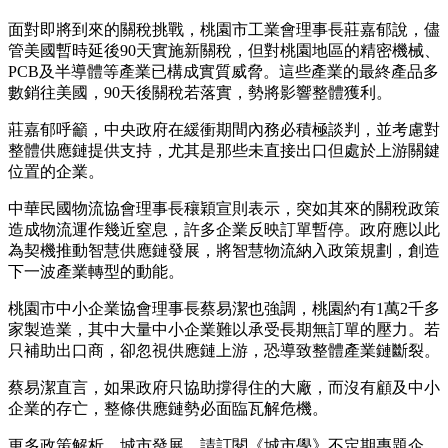
面對即將到來的關稅挑戰，桃園市工業會理事長莊嘉郁說，儘
管美國暫時延後90天實施新關稅，但對桃園地區的精密機械、
PCB及半導體等產業已構成實質威脅。這些產業的最終產品多
數銷往美國，90天後關稅若落實，勢將影響整體獲利。
莊嘉郁呼籲，中央政府在緩衝期間內務必積極談判，並考慮對
整體供應鏈提供支持，尤其是那些未直接出口但處於上游關鍵
位置的企業。
中華民國物流協會理事長穰穎宣則表示，突如其來的關稅政策
造成物流運作幾近窒息，許多企業反映訂單暫停。政府應以此
為契機推動智慧供應鏈發展，將智慧物流納入政策規劃，創造
下一波產業轉型的動能。
桃園市中小企業協會理事長蔡易潔也強調，桃園約有1萬2千多
家製造業，其中大量中小企業難以承受長期無訂單的壓力。若
只補助出口商，卻忽視供應鏈上游，恐導致整體產業鏈斷裂。
蔡易潔直言，如果政府只協助撐得住的大廠，而沒有顧及中小
企業的存亡，整條供應鏈勢必面臨瓦解危機。
更多政策解析、城市發展，請訂閱《城市學》不定期專題企