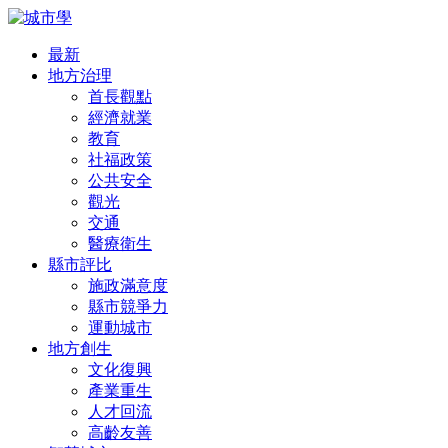
最新
地方治理
首長觀點
經濟就業
教育
社福政策
公共安全
觀光
交通
醫療衛生
縣市評比
施政滿意度
縣市競爭力
運動城市
地方創生
文化復興
產業重生
人才回流
高齡友善