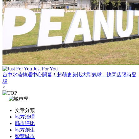
Just For You
台中水湳轉運中心開幕！超萌史努比大型氣球、快閃店限時登
場
×
文章分類
地方治理
縣市評比
地方創生
智慧城市