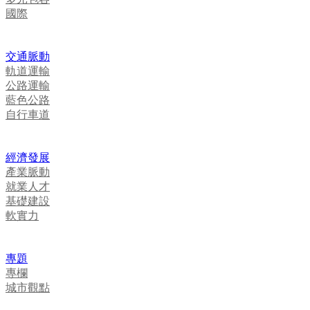
國際
交通脈動
軌道運輸
公路運輸
藍色公路
自行車道
經濟發展
產業脈動
就業人才
基礎建設
軟實力
專題
專欄
城市觀點