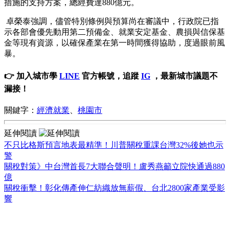
措施的支持方案，總經費達880億元。
卓榮泰強調，儘管特別條例與預算尚在審議中，行政院已指
示各部會優先動用第二預備金、就業安定基金、農損與信保基
金等現有資源，以確保產業在第一時間獲得協助，度過眼前風
暴。
👉 加入城市學
LINE
官方帳號，追蹤
IG
，最新城市議題不
漏接！
關鍵字：
經濟就業
、
桃園市
延伸閱讀
不只比格斯預言地表最精準！川普關稅重課台灣32%後她也示
警
關稅對策》中台灣首長7大聯合聲明！盧秀燕籲立院快通過880
億
關稅衝擊！彰化傳產伸仁紡織放無薪假、台北2800家產業受影
響