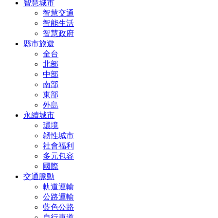
智慧城市
智慧交通
智能生活
智慧政府
縣市旅遊
全台
北部
中部
南部
東部
外島
永續城市
環境
韌性城市
社會福利
多元包容
國際
交通脈動
軌道運輸
公路運輸
藍色公路
自行車道