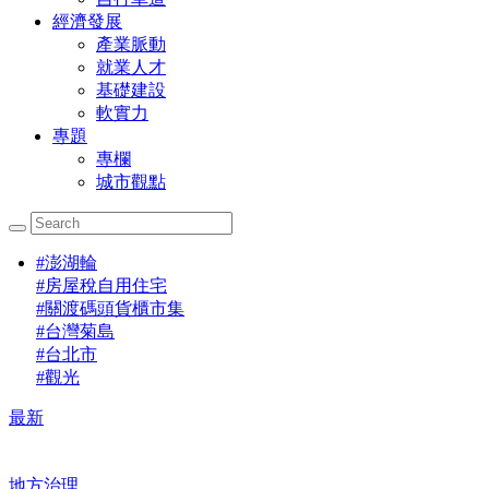
經濟發展
產業脈動
就業人才
基礎建設
軟實力
專題
專欄
城市觀點
#
澎湖輪
#
房屋稅自用住宅
#
關渡碼頭貨櫃市集
#
台灣菊島
#
台北市
#
觀光
最新
地方治理