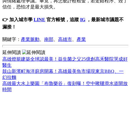
與情緒處理爭議。畢竟，再怎麼計較租金，若走錯程序、毀了
信任，恐怕才是最大損失。
👉 加入城市學
LINE
官方帳號，追蹤
IG
，最新城市議題不
漏接！
關鍵字：
產業脈動
、
南部
、
高雄市
、
產業
延伸閱讀
高雄燈籠建築全球認最美！益生菌之父25億創高禾醫院哭成好
醫生
鼓山新濱町海洋廚房開幕！高雄最美魚市場現東京BBQ、一
幻拉麵
高雄最大水上樂園「布魯樂谷」復刻曝！空中鞦韆滑水道開放
時間