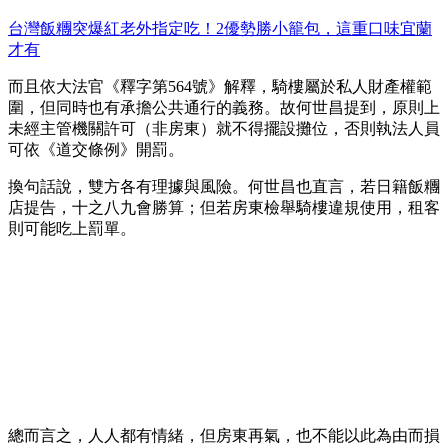
台灣飯糰突爆紅老外指定吃！2優勢勝小籠包，這重口味宜蘭
才有
而且依大法官《釋字第564號》解釋，騎樓屬於私人財產權範
圍，但同時也有承擔公共通行的義務。故何世昌提到，原則上
未經主管機關許可（非房東）就不得擺設攤位，否則執法人員
可依《道交條例》開罰。
換句話說，雙方各有理據與風險。何世昌也直言，若日籍飯糰
店提告，十之八九會勝算；但若房東檢舉騎樓違規使用，租客
則可能吃上罰單。
總而言之，人人都有情緒，但房東再氣，也不能以此為由而損