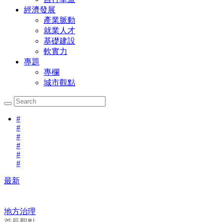
經濟發展
產業脈動
就業人才
基礎建設
軟實力
專題
專欄
城市觀點
#
#
#
#
#
#
最新
地方治理
首長觀點