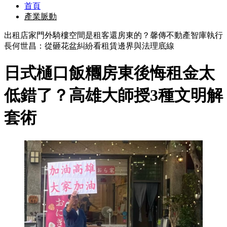
首頁
產業脈動
出租店家門外騎樓空間是租客還房東的？馨傳不動產智庫執行
長何世昌：從砸花盆糾紛看租賃邊界與法理底線
日式樋口飯糰房東後悔租金太
低錯了？高雄大師授3種文明解
套術