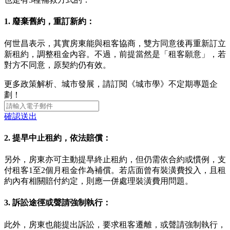
1. 廢棄舊約，重訂新約：
何世昌表示，其實房東能與租客協商，雙方同意後再重新訂立
新租約，調整租金內容。不過，前提當然是「租客願意」，若
對方不同意，原契約仍有效。
更多政策解析、城市發展，請訂閱《城市學》不定期專題企
劃！
確認送出
2. 提早中止租約，依法賠償：
另外，房東亦可主動提早終止租約，但仍需依合約或慣例，支
付租客1至2個月租金作為補償。若店面曾有裝潢費投入，且租
約內有相關賠付約定，則應一併處理裝潢費用問題。
3. 訴訟途徑或聲請強制執行：
此外，房東也能提出訴訟，要求租客遷離，或聲請強制執行，