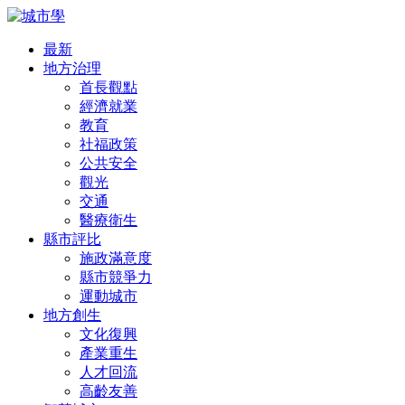
最新
地方治理
首長觀點
經濟就業
教育
社福政策
公共安全
觀光
交通
醫療衛生
縣市評比
施政滿意度
縣市競爭力
運動城市
地方創生
文化復興
產業重生
人才回流
高齡友善