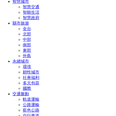
智慧城市
智慧交通
智能生活
智慧政府
縣市旅遊
全台
北部
中部
南部
東部
外島
永續城市
環境
韌性城市
社會福利
多元包容
國際
交通脈動
軌道運輸
公路運輸
藍色公路
自行車道