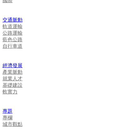
國際
交通脈動
軌道運輸
公路運輸
藍色公路
自行車道
經濟發展
產業脈動
就業人才
基礎建設
軟實力
專題
專欄
城市觀點