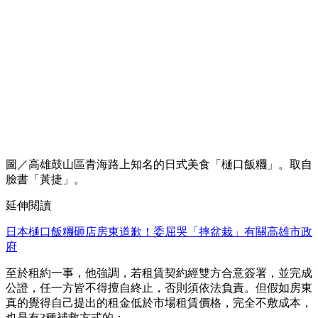
圖／高雄鼓山區青海路上知名的日式美食「樋口飯糰」。取自
臉書「黃捷」。
延伸閱讀
日本樋口飯糰砸店房東道歉！委屈哭「摔盆栽」有關高雄市政
府
至於租約一事，他強調，若租賃契約經雙方合意簽署，並完成
公證，任一方皆不得擅自終止，否則須依法負責。但假如房東
真的覺得自己提出的租金低於市場租賃價格，完全不敷成本，
也是有3種補救方式的：