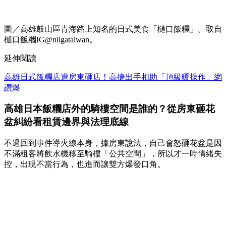
圖／高雄鼓山區青海路上知名的日式美食「樋口飯糰」。取自
樋口飯糰IG@niigataiwan。
延伸閱讀
高雄日式飯糰店遭房東砸店！高捷出手相助「頂級暖操作」網
讚爆
高雄日本飯糰店外的騎樓空間是誰的？從房東砸花
盆糾紛看租賃邊界與法理底線
不過回到事件導火線本身，據房東說法，自己會怒砸花盆是因
不滿租客將飲水機移至騎樓「公共空間」，所以才一時情緒失
控，出現不當行為，也進而讓雙方爆發口角。