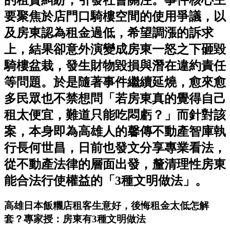
的租賃糾紛，引發社會關注。事件核心主
要聚焦於店門口騎樓空間的使用爭議，以
及房東認為租金過低，希望調漲的訴求
上，結果卻意外演變成房東一怒之下砸毀
騎樓盆栽，發生財物毀損與潛在違約責任
等問題。於是隨著事件繼續延燒，愈來愈
多民眾也不禁想問「若房東真的覺得自己
租太便宜，難道只能吃悶虧？」而針對該
案，本身即為高雄人的馨傳不動產智庫執
行長何世昌，日前也發文分享專業看法，
從不動產法律的層面出發，釐清理性房東
能合法行使權益的「3種文明做法」。
高雄日本飯糰店租客生意好，後悔租金太低怎解
套？專家授：房東有3種文明做法