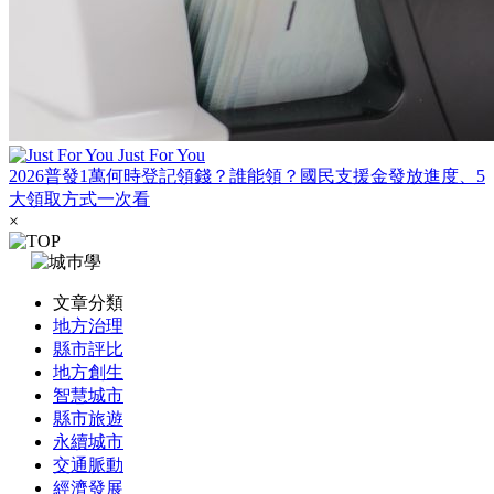
Just For You
2026普發1萬何時登記領錢？誰能領？國民支援金發放進度、5
大領取方式一次看
×
文章分類
地方治理
縣市評比
地方創生
智慧城市
縣市旅遊
永續城市
交通脈動
經濟發展