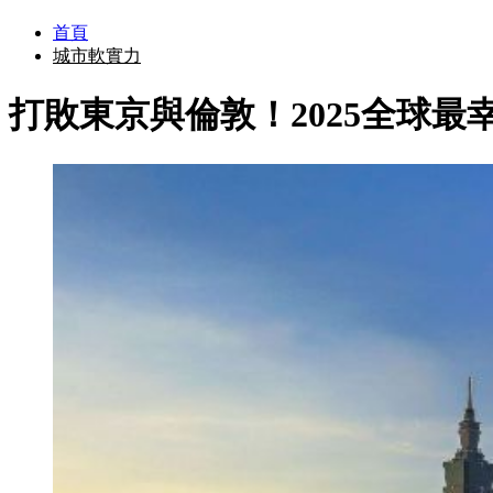
首頁
城市軟實力
打敗東京與倫敦！2025全球最