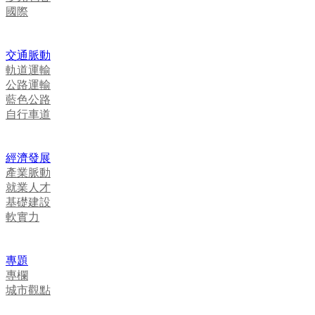
國際
交通脈動
軌道運輸
公路運輸
藍色公路
自行車道
經濟發展
產業脈動
就業人才
基礎建設
軟實力
專題
專欄
城市觀點