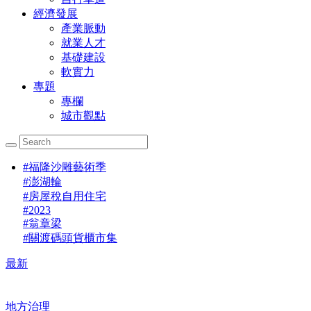
經濟發展
產業脈動
就業人才
基礎建設
軟實力
專題
專欄
城市觀點
#
福隆沙雕藝術季
#
澎湖輪
#
房屋稅自用住宅
#
2023
#
翁章梁
#
關渡碼頭貨櫃市集
最新
地方治理