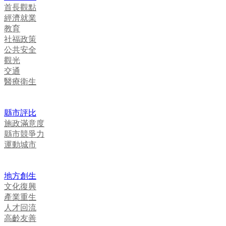
首長觀點
經濟就業
教育
社福政策
公共安全
觀光
交通
醫療衛生
縣市評比
施政滿意度
縣市競爭力
運動城市
地方創生
文化復興
產業重生
人才回流
高齡友善