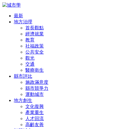
最新
地方治理
首長觀點
經濟就業
教育
社福政策
公共安全
觀光
交通
醫療衛生
縣市評比
施政滿意度
縣市競爭力
運動城市
地方創生
文化復興
產業重生
人才回流
高齡友善