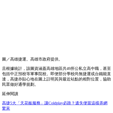
圖／高雄捷運。高雄市政府提供。
且根據統計，該圖資涵蓋高雄地區共49所公私立高中職，甚至
包括中正預校等軍事院校。即便部分學校尚無捷運或台鐵能直
達，高捷亦貼心地在圖上註明其與最近站點的相對位置，協助
民眾做好通學規劃。
延伸閱讀
高捷5大「天花板服務」讓Coldplay必跪？遺失便當這樣弄網
驚呆