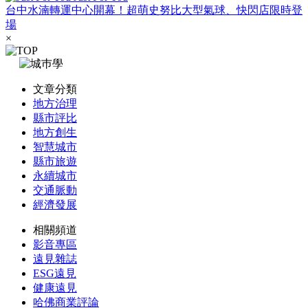
台中水湳轉運中心開幕！超萌史努比大型氣球、快閃店限時登
場
×
文章分類
地方治理
縣市評比
地方創生
智慧城市
縣市旅遊
永續城市
交通脈動
經濟發展
相關頻道
影音專區
遠見雜誌
ESG遠見
健康遠見
哈佛商業評論