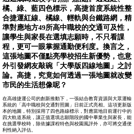
橘、綠、藍四色標示，高捷首度系統性整
合捷運紅線、橘線、輕軌與台鐵路網，精
準對應地方49所高中職校的交通可及性，
讓學生與家長在選填志願時，不只看課
程，更可一眼掌握通勤便利度。換言之，
這張地圖不僅點亮學校招生新優勢，也意
外引發網友敲碗「大學版四線地圖」之討
論。高捷，究竟如何透過一張地圖就改變
市民的生活想像呢？
在高雄捷運公司的創新推動下，一張結合教育資源與大眾運輸
系統的「高中職校與交通對照圖」日前正式亮相。這項更新版
本的地圖，特別採用了四色路線標示，對應當地目前運行中的
四大軌道系統，讓正值選填志願階段的國中畢業生與家長，能
在挑選學校時，除依據課程特色與校園風評外，亦可將交通便
利性納入評估。