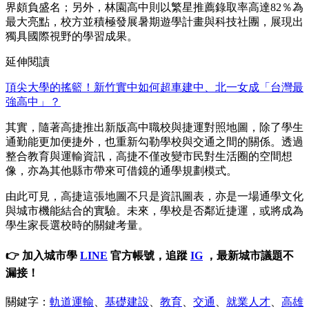
界頗負盛名；另外，林園高中則以繁星推薦錄取率高達82％為
最大亮點，校方並積極發展暑期遊學計畫與科技社團，展現出
獨具國際視野的學習成果。
延伸閱讀
頂尖大學的搖籃！新竹實中如何超車建中、北一女成「台灣最
強高中」？
其實，隨著高捷推出新版高中職校與捷運對照地圖，除了學生
通勤能更加便捷外，也重新勾勒學校與交通之間的關係。透過
整合教育與運輸資訊，高捷不僅改變市民對生活圈的空間想
像，亦為其他縣市帶來可借鏡的通學規劃模式。
由此可見，高捷這張地圖不只是資訊圖表，亦是一場通學文化
與城市機能結合的實驗。未來，學校是否鄰近捷運，或將成為
學生家長選校時的關鍵考量。
👉 加入城市學
LINE
官方帳號，追蹤
IG
，最新城市議題不
漏接！
關鍵字：
軌道運輸
、
基礎建設
、
教育
、
交通
、
就業人才
、
高雄