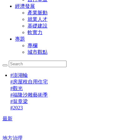
經濟發展
產業脈動
就業人才
基礎建設
軟實力
專題
專欄
城市觀點
#
澎湖輪
#
房屋稅自用住宅
#
觀光
#
福隆沙雕藝術季
#
翁章梁
#
2023
最新
地方治理