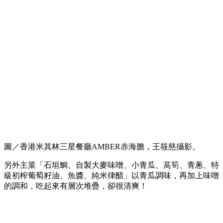
圖／香港米其林三星餐廳AMBER赤海膽，王筱慈攝影。
另外主菜「石垣鯛、自製大麥味噌、小青瓜、萵筍、青蔥、特
級初榨葡萄籽油、魚醬、純米律醋」以青瓜調味，再加上味噌
的調和，吃起來有層次堆疊，卻很清爽！