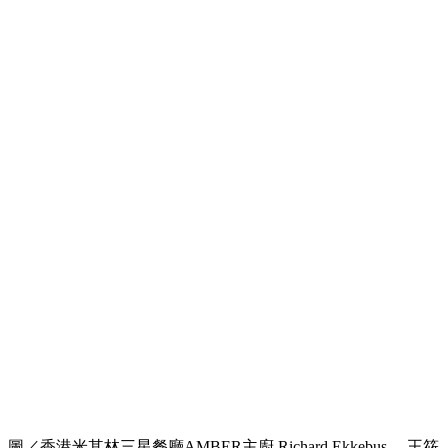
圖／香港米其林三星餐廳AMBER主廚 Richard Ekkebus ，王筱