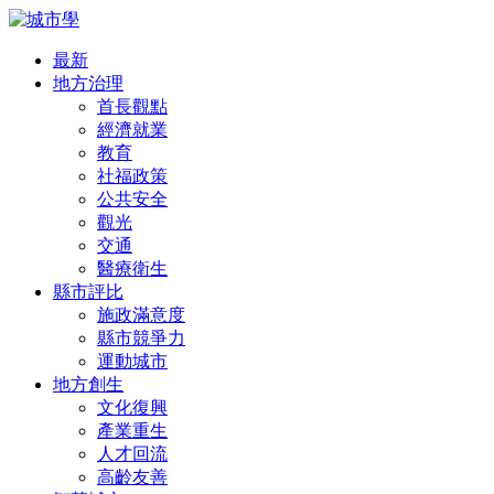
最新
地方治理
首長觀點
經濟就業
教育
社福政策
公共安全
觀光
交通
醫療衛生
縣市評比
施政滿意度
縣市競爭力
運動城市
地方創生
文化復興
產業重生
人才回流
高齡友善