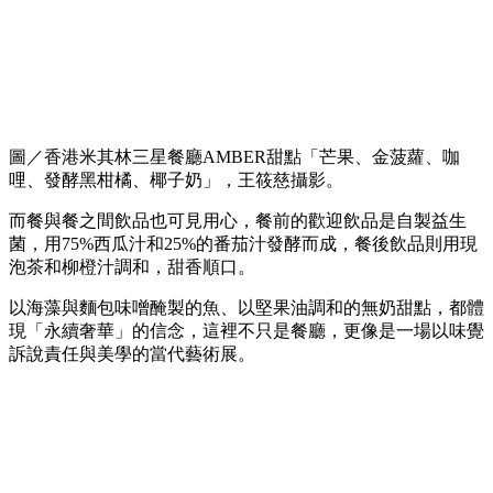
圖／香港米其林三星餐廳AMBER甜點「芒果、金菠蘿、咖
哩、發酵黑柑橘、椰子奶」，王筱慈攝影。
而餐與餐之間飲品也可見用心，餐前的歡迎飲品是自製益生
菌，用75%西瓜汁和25%的番茄汁發酵而成，餐後飲品則用現
泡茶和柳橙汁調和，甜香順口。
以海藻與麵包味噌醃製的魚、以堅果油調和的無奶甜點，都體
現「永續奢華」的信念，這裡不只是餐廳，更像是一場以味覺
訴說責任與美學的當代藝術展。