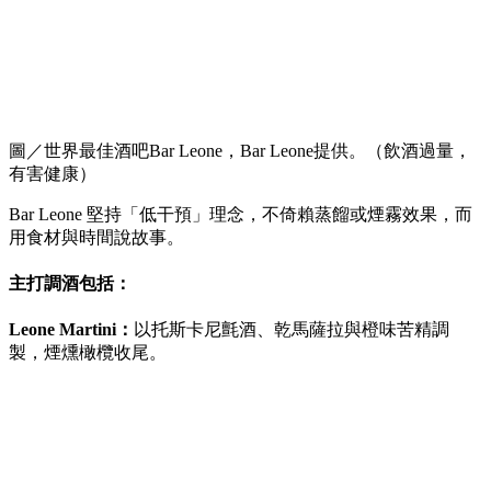
圖／世界最佳酒吧Bar Leone，Bar Leone提供。（飲酒過量，
有害健康）
Bar Leone 堅持「低干預」理念，不倚賴蒸餾或煙霧效果，而
用食材與時間說故事。
主打調酒包括：
Leone Martini：
以托斯卡尼氈酒、乾馬薩拉與橙味苦精調
製，煙燻橄欖收尾。