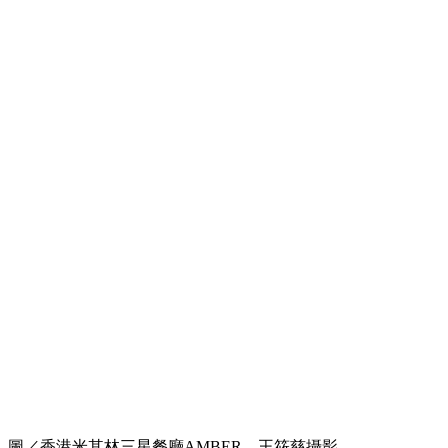
圖／香港米其林三星餐廳AMBER，王筱慈攝影。