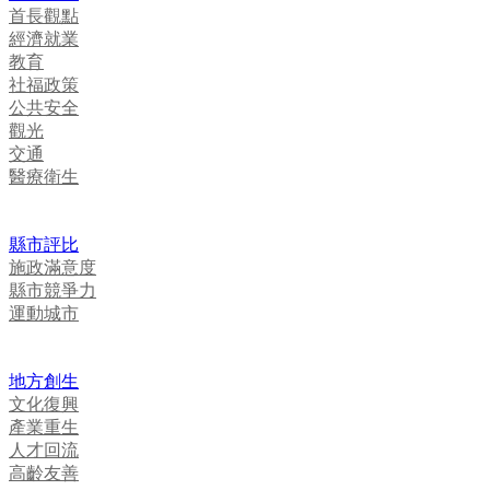
首長觀點
經濟就業
教育
社福政策
公共安全
觀光
交通
醫療衛生
縣市評比
施政滿意度
縣市競爭力
運動城市
地方創生
文化復興
產業重生
人才回流
高齡友善