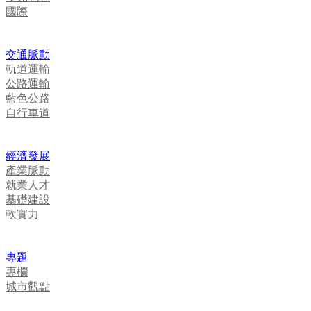
國際
交通脈動
軌道運輸
公路運輸
藍色公路
自行車道
經濟發展
產業脈動
就業人才
基礎建設
軟實力
專題
專欄
城市觀點