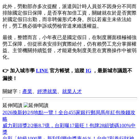
此外，勞動部亦多次提醒，派遣與計時人員並不因身分不同而
排除國定假日保障，是否享有加倍工資，關鍵就在於是否實際
於國定假日出勤，而非聘僱形式本身。所以若雇主未依法給
付，勞工務必循申訴或勞檢管道來維護權益。
最後，整體而言，小年夜已是國定假日，在制度層面積極補強
勞工保障，但從班表安排到實際給付，仍有賴勞工充分掌握權
益、主管機關持續監督，才能避免制度美意在實務操作中被弱
化。
👉 加入城市學
LINE
官方帳號，追蹤
IG
，最新城市議題不
漏接！
關鍵字：
產業
、
經濟就業
、
就業人才
延伸閱讀
2026換新鈔2/9地點一覽！全台455家銀行郵局馬年紅包換錢攻
略
威力彩頭獎2/2衝8.7億，台彩曝17最旺！包牌28組號碼100%中
獎
台彩「鈔級1000萬」新刮刮樂中獎率46％！台中7彩券行財神