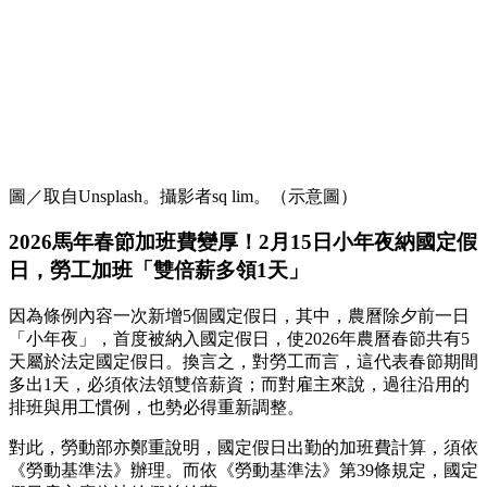
圖／取自Unsplash。攝影者sq lim。（示意圖）
2026馬年春節加班費變厚！2月15日小年夜納國定假
日，勞工加班「雙倍薪多領1天」
因為條例內容一次新增5個國定假日，其中，農曆除夕前一日
「小年夜」，首度被納入國定假日，使2026年農曆春節共有5
天屬於法定國定假日。換言之，對勞工而言，這代表春節期間
多出1天，必須依法領雙倍薪資；而對雇主來說，過往沿用的
排班與用工慣例，也勢必得重新調整。
對此，勞動部亦鄭重說明，國定假日出勤的加班費計算，須依
《勞動基準法》辦理。而依《勞動基準法》第39條規定，國定