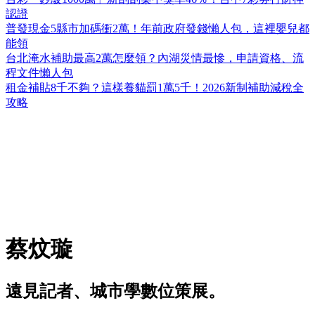
認證
普發現金5縣市加碼衝2萬！年前政府發錢懶人包，這裡嬰兒都
能領
台北淹水補助最高2萬怎麼領？內湖災情最慘，申請資格、流
程文件懶人包
租金補貼8千不夠？這樣養貓罰1萬5千！2026新制補助減稅全
攻略
蔡炆璇
遠見記者、城市學數位策展。