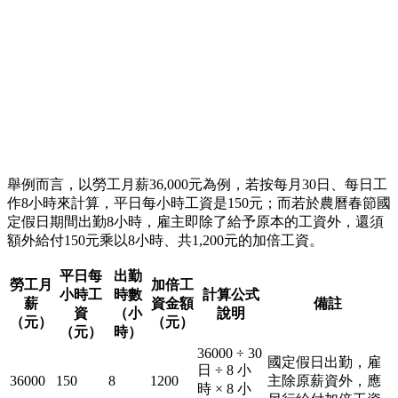
舉例而言，以勞工月薪36,000元為例，若按每月30日、每日工
作8小時來計算，平日每小時工資是150元；而若於農曆春節國
定假日期間出勤8小時，雇主即除了給予原本的工資外，還須
額外給付150元乘以8小時、共1,200元的加倍工資。
平日每
出勤
勞工月
加倍工
小時工
時數
計算公式
薪
資金額
備註
資
（小
說明
（元）
（元）
（元）
時）
36000 ÷ 30
國定假日出勤，雇
日 ÷ 8 小
36000
150
8
1200
主除原薪資外，應
時 × 8 小