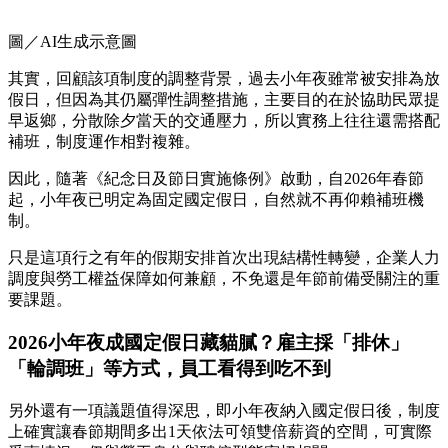
圖／AI生成示意圖
其實，回顧該項制度的調整背景，過去小年夜雖常被安排為放
假日，但因為其仍屬彈性調整措施，主要目的在於協助民眾提
早返鄉，分散除夕當天的交通壓力，所以實務上往往還需搭配
補班，制度運作相對複雜。
因此，隨著《紀念日及節日實施條例》啟動，自2026年春節
起，小年夜已明定為固定國定假日，自然就不再仰賴補班機
制。
只是這項行之有年的假期安排首次出現結構性轉變，企業人力
調度與勞工權益保障如何兼顧，不免還是年節前備受關注的重
要課題。
2026小年夜成國定假日藏貓膩？雇主採「排休」
「輪調班」等方式，員工看得到吃不到
另外還有一項議題值得深思，即小年夜納入國定假日後，制度
上確實讓春節期間多出1天依法可領雙倍薪資的空間，可實際