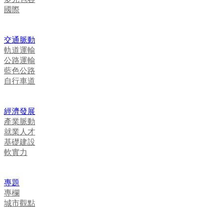
國際
交通脈動
軌道運輸
公路運輸
藍色公路
自行車道
經濟發展
產業脈動
就業人才
基礎建設
軟實力
專題
專欄
城市觀點