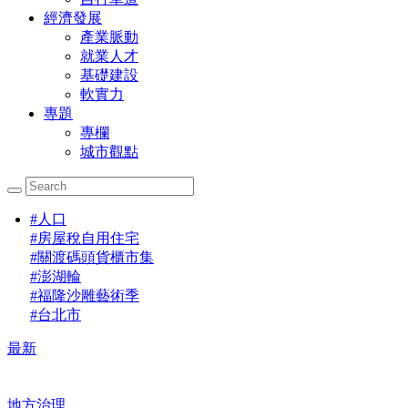
經濟發展
產業脈動
就業人才
基礎建設
軟實力
專題
專欄
城市觀點
#
人口
#
房屋稅自用住宅
#
關渡碼頭貨櫃市集
#
澎湖輪
#
福隆沙雕藝術季
#
台北市
最新
地方治理