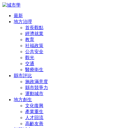
最新
地方治理
首長觀點
經濟就業
教育
社福政策
公共安全
觀光
交通
醫療衛生
縣市評比
施政滿意度
縣市競爭力
運動城市
地方創生
文化復興
產業重生
人才回流
高齡友善