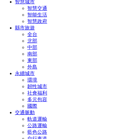
智慧城市
智慧交通
智能生活
智慧政府
縣市旅遊
全台
北部
中部
南部
東部
外島
永續城市
環境
韌性城市
社會福利
多元包容
國際
交通脈動
軌道運輸
公路運輸
藍色公路
自行車道