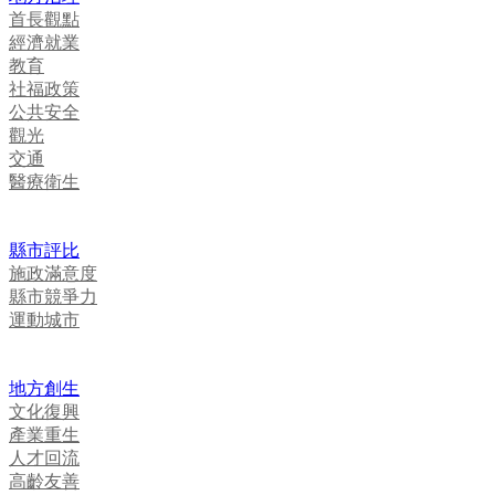
首長觀點
經濟就業
教育
社福政策
公共安全
觀光
交通
醫療衛生
縣市評比
施政滿意度
縣市競爭力
運動城市
地方創生
文化復興
產業重生
人才回流
高齡友善