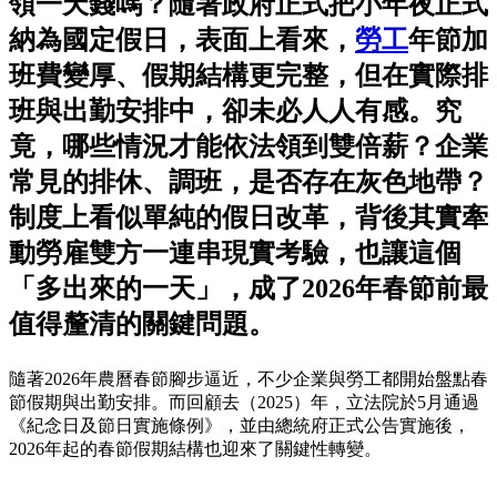
領一天錢嗎？隨著政府正式把小年夜正式
納為國定假日，表面上看來，
勞工
年節加
班費變厚、假期結構更完整，但在實際排
班與出勤安排中，卻未必人人有感。究
竟，哪些情況才能依法領到雙倍薪？企業
常見的排休、調班，是否存在灰色地帶？
制度上看似單純的假日改革，背後其實牽
動勞雇雙方一連串現實考驗，也讓這個
「多出來的一天」，成了2026年春節前最
值得釐清的關鍵問題。
隨著2026年農曆春節腳步逼近，不少企業與勞工都開始盤點春
節假期與出勤安排。而回顧去（2025）年，立法院於5月通過
《紀念日及節日實施條例》，並由總統府正式公告實施後，
2026年起的春節假期結構也迎來了關鍵性轉變。