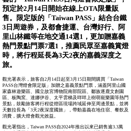
預定於2月14日開始在線上OTA限量販
售。限定版的「Taiwan PASS」結合台鐵
3日周遊券，及都會捷運、台灣好行、阿
里山林鐵等在地交通14選1，更加贈嘉義
熱門景點門票7選1，推薦民眾至嘉義賞燈
時，將行程延長為3天2夜的嘉義深度之
旅。
觀光署表示，旅客自2月14日起至3月15日期間購買「Taiwan
PASS台灣燈會限定版」加贈之嘉義景點門票，涵蓋阿里山國
家森林遊樂區、國立故宮博物院南部院區、鄒族逐鹿文創園
區、板陶窯、達娜伊谷、太平雲梯及咩咩上樹萌寵樂園等熱門
景點，鼓勵旅客將行程從燈區現場跨域延伸至周邊景點，並將
天數拉長為「3天2夜深度國旅」，帶動嘉義在地住宿、餐飲及
消費，擴大燈會觀光效益。
觀光署指出，Taiwan PASS自2024年推出以來已銷售逾3.3萬