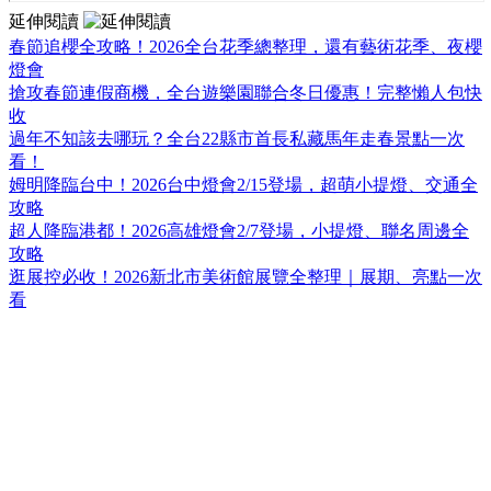
延伸閱讀
春節追櫻全攻略！2026全台花季總整理，還有藝術花季、夜櫻
燈會
搶攻春節連假商機，全台遊樂園聯合冬日優惠！完整懶人包快
收
過年不知該去哪玩？全台22縣市首長私藏馬年走春景點一次
看！
姆明降臨台中！2026台中燈會2/15登場，超萌小提燈、交通全
攻略
超人降臨港都！2026高雄燈會2/7登場，小提燈、聯名周邊全
攻略
逛展控必收！2026新北市美術館展覽全整理｜展期、亮點一次
看