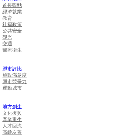
首長觀點
經濟就業
教育
社福政策
公共安全
觀光
交通
醫療衛生
縣市評比
施政滿意度
縣市競爭力
運動城市
地方創生
文化復興
產業重生
人才回流
高齡友善