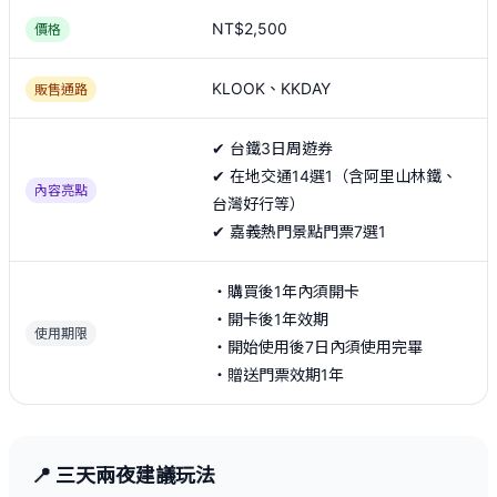
NT$2,500
價格
KLOOK、KKDAY
販售通路
✔ 台鐵3日周遊券
✔ 在地交通14選1（含阿里山林鐵、
內容亮點
台灣好行等）
✔ 嘉義熱門景點門票7選1
・購買後1年內須開卡
・開卡後1年效期
使用期限
・開始使用後7日內須使用完畢
・贈送門票效期1年
📍 三天兩夜建議玩法