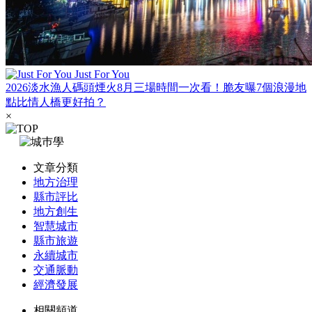
Just For You
2026淡水漁人碼頭煙火8月三場時間一次看！脆友曝7個浪漫地
點比情人橋更好拍？
×
文章分類
地方治理
縣市評比
地方創生
智慧城市
縣市旅遊
永續城市
交通脈動
經濟發展
相關頻道