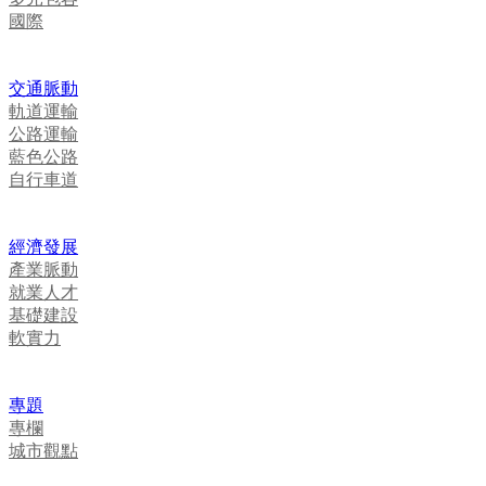
國際
交通脈動
軌道運輸
公路運輸
藍色公路
自行車道
經濟發展
產業脈動
就業人才
基礎建設
軟實力
專題
專欄
城市觀點