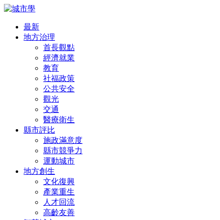
最新
地方治理
首長觀點
經濟就業
教育
社福政策
公共安全
觀光
交通
醫療衛生
縣市評比
施政滿意度
縣市競爭力
運動城市
地方創生
文化復興
產業重生
人才回流
高齡友善