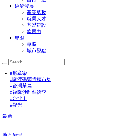
經濟發展
產業脈動
就業人才
基礎建設
軟實力
專題
專欄
城市觀點
#
翁章梁
#
關渡碼頭貨櫃市集
#
台灣菊島
#
福隆沙雕藝術季
#
台北市
#
觀光
最新
地方治理