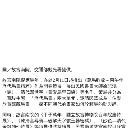
圖／故宮南院。交通部觀光署提供。
故宮南院響應馬年，亦於2月11日起推出《萬馬歡騰－丙午年
歷代馬畫精粹》作為開春策展，展出民國書畫大師徐悲鴻
〈馬〉、清代郎世寧〈畫愛烏罕四駿〉等名作。策展共分為
「百駿生態」「歷代馬畫」兩大單元，邀請民眾成為「伯樂」
欣賞院藏馬畫，一探不同朝代的畫家如何詮釋馬的動與靜。
同時，故宮南院的《甲子萬年：國立故宮博物院百年院慶特
展》、《乾清宮尋寶—破解天字號玉器密碼》、《妙色—清代
金銀飾件特展》等特展也將持續展，民眾順遊故宮南院可欣賞