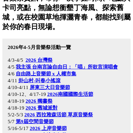
卡司亮點，無論想衝墾丁海風、探索舊
城，或在校園草地揮灑青春，都能找到屬
於你的春日現場。
2026年4-5月音樂祭活動一覽
4/3-4/5
2026 台灣祭
4/5
我主張 台南言論自由日：「唱」所欲言演唱會
4/6
自由路上音樂節 x 人權市集
4/11
卦山村-叫春小搖滾
4/10-4/11
屏東三大日音樂節
4/10-12、4/17-19
2026南國國際生活節
4/18-19
2026 獨書祭
4/18-19
2026 舊城派對
5/2-5/3
2026 西拉雅森活節 草原音樂祭
5/7
第9屆空間音樂節
5/16-5/17
2026 上岸音樂節