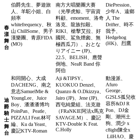
伯爵先生、夢遊旅
南方大唱樂團大賽
DiePression、
人、羊駝小姐、白
（光學虎鯨、宇宙資
少年A、遠鄉
頻率
料顧、emoment、洛奇
人 The
whitefrequency、秋
洛克、龍族扣殺、
Drifter、時不
春
山 ChillSome、男子
RIKI、槍擊艾拉、好
我予、
漾
Hedgehog
漢樂團、青原FIDA
國民、鯊魚煙囪、無
舞
(HK)、烈鷹
(MO)
極西瓜刀）、おとな
台
りアイニー (JP)、
22.5、BELISH、應聲
倒地、NeaR Band 你
阿伯
和同開心、大成
Aji &TIPSY、
動漫派、
Afuro
DACHENG、南之
KUOKUO Denzel、
George、
意志SamuelMie &
Quanzo & O.Dkizzya、
G2SLS孤兒收
YoungLee、Juice
Jairo (JP)、Jene (JP)、
迪
容所&DJ R
Boy、潘潘潘博均
西屯純愛組、法克遊
爵
Pon、DJ金
PoinPan、Peatle、
（FRaNKIE阿法x馬克
騎
剛、潮州土
PIZZALI Feat.林可
SAVAGE.M）、慶記
士
狗、潤少 x
KTV-Double K Feat.
綸、Ku da Yeast、
舞
C.Holly
c8ight陳全x
慶記KTV-Roman
台
LilHAO、慶