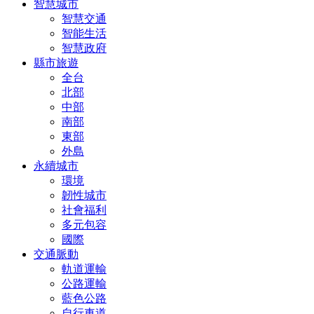
智慧城市
智慧交通
智能生活
智慧政府
縣市旅遊
全台
北部
中部
南部
東部
外島
永續城市
環境
韌性城市
社會福利
多元包容
國際
交通脈動
軌道運輸
公路運輸
藍色公路
自行車道