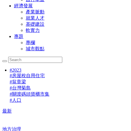
經濟發展
產業脈動
就業人才
基礎建設
軟實力
專題
專欄
城市觀點
#
2023
#
房屋稅自用住宅
#
翁章梁
#
台灣菊島
#
關渡碼頭貨櫃市集
#
人口
最新
地方治理