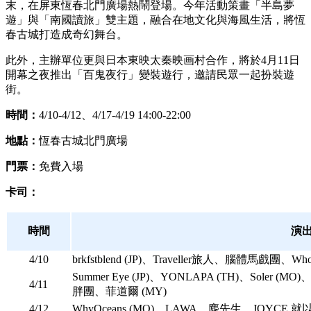
末，在屏東恆春北門廣場熱鬧登場。今年活動策畫「半島夢
遊」與「南國讀旅」雙主題，融合在地文化與海風生活，將恆
春古城打造成奇幻舞台。
此外，主辦單位更與日本東映太秦映画村合作，將於4月11日
開幕之夜推出「百鬼夜行」變裝遊行，邀請民眾一起扮裝遊
街。
時間：
4/10-4/12、4/17-4/19 14:00-22:00
地點：
恆春古城北門廣場
門票：
免費入場
卡司：
時間
演
4/10
brkfstblend (JP)、Traveller旅人、腦體馬戲團、Who 
Summer Eye (JP)、YONLAPA (TH)、S
4/11
胖團、菲道爾 (MY)
4/12
WhyOceans (MO)、LAWA、麋先生、JOYCE 就以