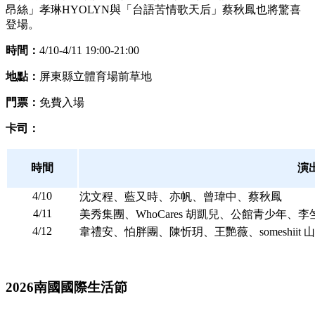
昂絲」孝琳HYOLYN與「台語苦情歌天后」蔡秋鳳也將驚喜
登場。
時間：
4/10-4/11 19:00-21:00
地點：
屏東縣立體育場前草地
門票：
免費入場
卡司：
時間
演
4/10
沈文程、藍又時、亦帆、曾瑋中、蔡秋鳳
4/11
美秀集團、WhoCares 胡凱兒、公館青少年、李
4/12
韋禮安、怕胖團、陳忻玥、王艷薇、someshiit 山
2026南國國際生活節