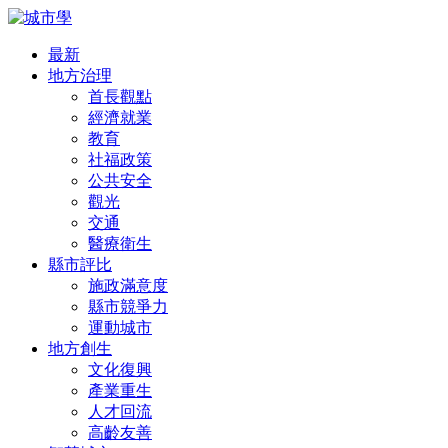
最新
地方治理
首長觀點
經濟就業
教育
社福政策
公共安全
觀光
交通
醫療衛生
縣市評比
施政滿意度
縣市競爭力
運動城市
地方創生
文化復興
產業重生
人才回流
高齡友善