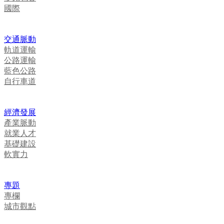
國際
交通脈動
軌道運輸
公路運輸
藍色公路
自行車道
經濟發展
產業脈動
就業人才
基礎建設
軟實力
專題
專欄
城市觀點