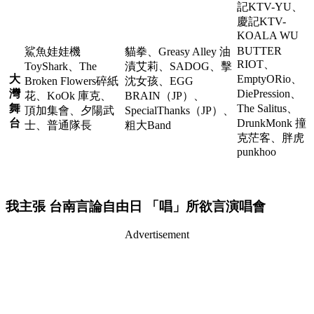
記KTV-YU、
慶記KTV-
KOALA WU
BUTTER
鯊魚娃娃機
貓拳、Greasy Alley 油
RIOT、
ToyShark、The
漬艾莉、SADOG、擊
大
EmptyORio、
Broken Flowers碎紙
沈女孩、EGG
灣
DiePression、
花、KoOk 庫克、
BRAIN（JP）、
舞
The Salitus、
頂加集會、夕陽武
SpecialThanks（JP）、
台
DrunkMonk 撞
士、普通隊長
粗大Band
克茫客、胖虎
punkhoo
我主張 台南言論自由日 「唱」所欲言演唱會
Advertisement