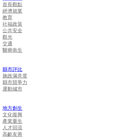
首長觀點
經濟就業
教育
社福政策
公共安全
觀光
交通
醫療衛生
縣市評比
施政滿意度
縣市競爭力
運動城市
地方創生
文化復興
產業重生
人才回流
高齡友善