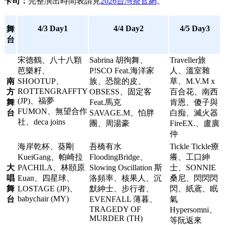
卡司：
完整演出時間表請見
2026台灣祭官網
。
4/3 Day1
4/4 Day2
4/5 Day3
舞
台
宋德鶴、八十八顆
Sabrina 胡徇舞、
Traveller旅
芭樂籽、
P!SCO Feat.海洋家
人、溫室雜
南
SHOOTUP、
族、恐龍的皮、
草、M.V.M x
ROTTENGRAFFTY
方
OBSESS、固定客
百合花、南西
(JP)、福夢
舞
Feat.馬克
肯恩、傻子與
FUMON、無望合作
台
SAVAGE.M、怕胖
白痴、滅火器
社、deca joins
團、周湯豪
FireEX.、盧廣
仲
海岸乾杯、葵剛
吾橋有水
Tickle Tickle療
KueiGang、帕崎拉
FloodingBridge、
癢、工口紳
大
PACHILA、林頤原
Slowing Oscillation 斯
士、SONNIE
唱
Euan、四星球、
洛頻率、核果人、沉
桑尼、閃閃閃
舞
LOSTAGE (JP)、
默紳士、步行者、
閃、紙鳶、眠
babychair (MY)
台
EVENFALL 薄暮、
氣
TRAGEDY OF
Hypersomni、
MURDER (TH)
等阮返來