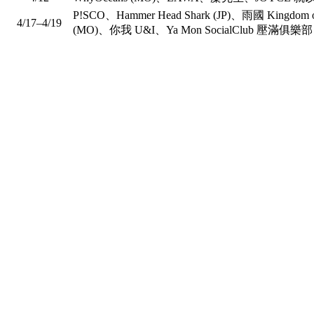
P!SCO、Hammer Head Shark (JP)、雨國 Kingdo
4/17–4/19
(MO)、你我 U&I、Ya Mon SocialClub 壓滿俱樂部