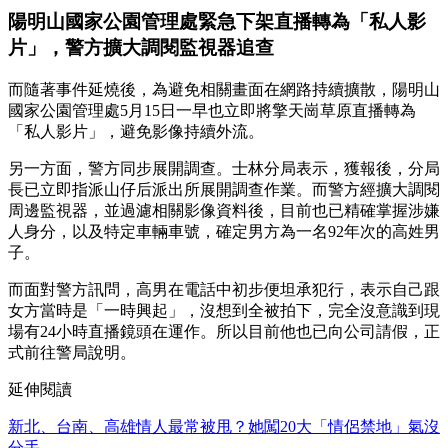
陽明山國家公園管理處緊急下架直播轉為「私人影
片」，警方擴大調閱監視器追查
而隨著事件延燒後，為避免相關畫面在網路持續擴散，陽明山
國家公園管理處5月15日一早也立即將擎天崗草原直播轉為
「私人影片」，避免影像持續外流。
另一方面，警方同步展開調查。士林分局表示，獲報後，分局
長已立即指派山仔后派出所展開調查作業。而警方經擴大調閱
周邊監視器，並過濾相關影像資料後，目前也已精確掌握涉嫌
人身分，以及特定車輛車號，確定男方為一名92年次的高姓男
子。
而面對警方訊問，高男在電話中初步便坦承犯行，表示自己跟
女方當時是「一時興起」，沒想到全被拍下，完全沒意識到現
場有24小時直播鏡頭在運作。所以目前他也已向公司請假，正
式前往警局說明。
延伸閱讀
新北、台南、高雄情人最常被甩？她闖20大「情侶禁地」氣沒
分手