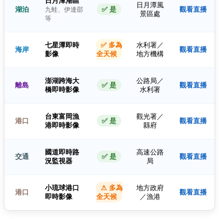
日月潭湖區
日月潭風
湖泊
✅ 是
觀看直播
九蛙、伊達邵
景區處
等
七星潭即時
✅ 多為
水利署／
海岸
觀看直播
影像
全天候
地方機構
澎湖跨海大
公路局／
離島
✅ 是
觀看直播
橋即時影像
水利署
台東富岡漁
觀光署／
港口
✅ 是
觀看直播
港即時影像
縣府
國道即時路
高速公路
交通
✅ 是
觀看直播
況監視器
局
小琉球港口
⚠ 多為
地方政府
港口
觀看直播
即時影像
全天候
／漁港