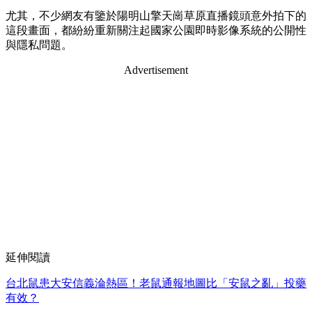
尤其，不少網友有鑒於陽明山擎天崗草原直播鏡頭意外拍下的
這段畫面，都紛紛重新關注起國家公園即時影像系統的公開性
與隱私問題。
Advertisement
延伸閱讀
台北鼠患大安信義淪熱區！老鼠通報地圖比「安鼠之亂」投藥
有效？