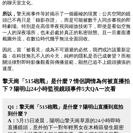
的聊天室文化。
所以，
擎天崗事件等於揭示了一個嚴峻的現實：公共空間的鏡
頭已不再只是「錄影存證」，而是可能被數千人同步審視的即
時劇場。特別是在高倍率夜視與縮放技術下，即使是看似空無
一人的深夜場所，也未必處於真正的私密狀態。且一旦畫面遭
截圖外流，在數位時代幾乎無法全面回收。
因此，當「被看見」成為不可迴避的必然，我們或許該重新定
義：在科技無孔不入的今天，純粹的隱私是否已成奢望？而相
關法律對即時影像觀看與傳播規範，顯然已追不上鏡頭擴張的
速度。
擎天崗「515砲戰」是什麼？情侶調情為何被直播拍
下？陽明山24小時監視鏡頭事件5大QA一次看
Q1：擎天崗「515砲戰」是什麼？陽明山直播到底拍
到什麼？
A：
5月15日凌晨，陽明山擎天崗草原的24小時即時
直播鏡頭，意外拍下一對年輕男女在木椅區發生親密