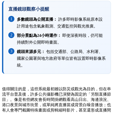
直播鏡頭觀察小提醒
1
多數鏡頭為公開直播：
許多即時影像系統原本設
計用途包含氣象觀測、交通監控與觀光推廣。
2
部分景點為24小時運作：
即使深夜時段，仍可能
持續對外公開即時畫面。
3
鏡頭來源多元：
包括交通部、公路局、水利署、
國家公園署與地方政府等單位皆有設置即時影像系
統。
值得關注的是，這些系統最初雖以防災或觀光為目的，但在串
流平台普及後，許多公共攝影機已演變為固定的「另類直播節
目」。像是有些網友會長時間掛網觀看高山日出、海邊浪況、
港口夜景與城市街景，或單純將直播當成背景白噪音播放；也
有人會專門截圖特殊畫面或剪輯縮時影片，甚至還形成直播間