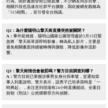
行為。由於畫面全程公開直播，不少網友同步目擊，
相關片段也迅速在社群平台擴散，因此被網友戲稱為
「515砲戰」，並引發全台熱議。
Q2：為什麼陽明山擎天崗直播突然被關閉？
A：
事件延燒後，陽明山國家公園管理處於5月15日緊
急將「擎天崗草原即時影像」轉為私人影片，主要是
避免相關畫面持續被轉傳與擴散，降低影像外流影
響。
Q3：擎天崗情侶會被罰嗎？警方目前調查到哪？
A：
警方目前已掌握涉事男女身分與車號，並通知當
事人到案說明。警方表示，該男子已坦承當時是「一
時興起」，未注意到現場有24小時直播鏡頭。全案目
前朝《刑法》公然猥褻罪方向偵辦。