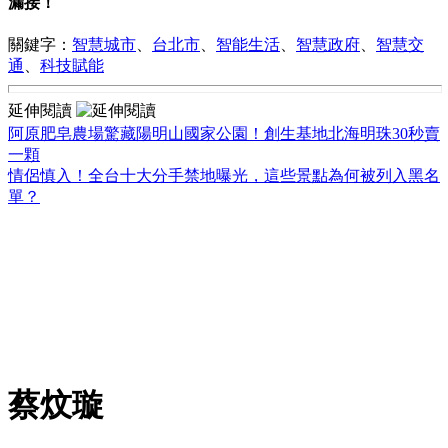
漏接！
關鍵字：
智慧城市
、
台北市
、
智能生活
、
智慧政府
、
智慧交
通
、
科技賦能
延伸閱讀
阿原肥皂農場驚藏陽明山國家公園！創生基地北海明珠30秒賣
一顆
情侶慎入！全台十大分手禁地曝光，這些景點為何被列入黑名
單？
蔡炆璇