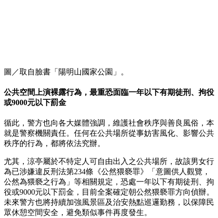
圖／取自臉書「陽明山國家公園」。
公共空間上演裸露行為，最重恐面臨一年以下有期徒刑、拘役
或9000元以下罰金
循此，警方也向各大媒體強調，維護社會秩序與善良風俗，本
就是警察機關責任。任何在公共場所從事妨害風化、影響公共
秩序的行為，都將依法究辦。
尤其，涼亭屬於不特定人可自由出入之公共場所，故該男女行
為已涉嫌違反刑法第234條《公然猥褻罪》「意圖供人觀覽，
公然為猥褻之行為」等相關規定，恐處一年以下有期徒刑、拘
役或9000元以下罰金，目前全案確定朝公然猥褻罪方向偵辦。
未來警方也將持續加強風景區及治安熱點巡邏勤務，以保障民
眾休憩空間安全，避免類似事件再度發生。