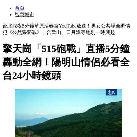
首頁
智慧城市
台北深夜5分鐘草原活春宮YouTube放送！男女公共場合調情
犯《公然猥褻罪》，合歡山、日月潭等地別一時興起
擎天崗「515砲戰」直播5分鐘
轟動全網！陽明山情侶必看全
台24小時鏡頭