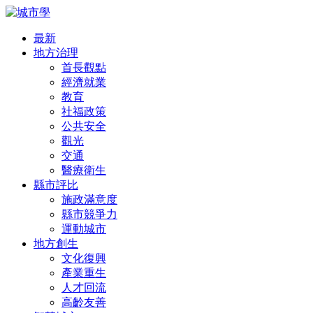
最新
地方治理
首長觀點
經濟就業
教育
社福政策
公共安全
觀光
交通
醫療衛生
縣市評比
施政滿意度
縣市競爭力
運動城市
地方創生
文化復興
產業重生
人才回流
高齡友善