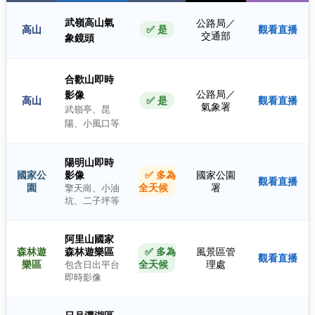
武嶺高山氣
公路局／
高山
✅ 是
觀看直播
交通部
象鏡頭
合歡山即時
公路局／
影像
高山
✅ 是
觀看直播
氣象署
武嶺亭、昆
陽、小風口等
陽明山即時
國家公
影像
✅ 多為
國家公園
觀看直播
園
全天候
署
擎天崗、小油
坑、二子坪等
阿里山國家
森林遊
森林遊樂區
✅ 多為
風景區管
觀看直播
樂區
全天候
理處
包含日出平台
即時影像