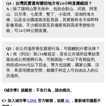
Q4：台灣其實還有哪些地方有24小時直播鏡頭？
A：
除了陽明山擎天崗外，包括合歡山、武嶺、阿里
山、日月潭、七星潭、墾丁、小琉球、澎湖跨海大
橋，以及全台國道路況監視器，其實都有全天候即時
影像系統。不少鏡頭甚至具備夜視與高倍率變焦功
能，可24小時公開直播。
Q5：
在公共場所發生親密行為，可能觸犯什麼法律？
A：
依《刑法》第234條規定，若在公共場所從事妨害
風化或公然猥褻行為，可能面臨一年以下有期徒刑、
拘役或9000元以下罰金。警方也提醒，國家公園、涼
亭、草原等開放空間，都屬不特定人可自由出入的公
共場所。
《城市學》提醒您：不良行為，請勿模仿。
👉 加入城市學
LINE
官方帳號，追蹤
IG
，最新城市議題不