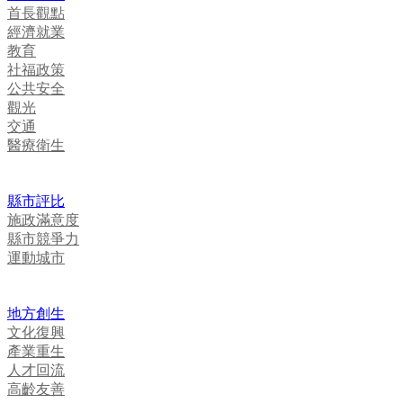
首長觀點
經濟就業
教育
社福政策
公共安全
觀光
交通
醫療衛生
縣市評比
施政滿意度
縣市競爭力
運動城市
地方創生
文化復興
產業重生
人才回流
高齡友善