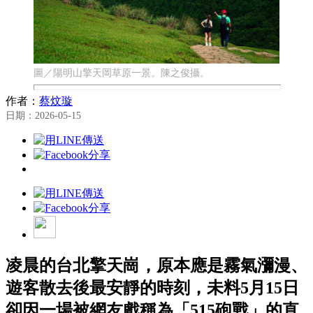
圖／陽明山擎天岡草原一景。陳之俊攝。
作者：
蔡炆璇
日期：2026-05-15
凌晨的台北擎天崗，原本應是霧氣瀰漫、
遊客散去後最安靜的時刻，未料5月15日
卻因一場被網友戲稱為「515砲戰」的直