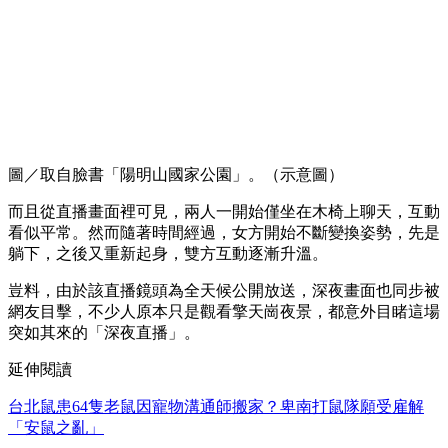
圖／取自臉書「陽明山國家公園」。（示意圖）
而且從直播畫面裡可見，兩人一開始僅坐在木椅上聊天，互動
看似平常。然而隨著時間經過，女方開始不斷變換姿勢，先是
躺下，之後又重新起身，雙方互動逐漸升溫。
豈料，由於該直播鏡頭為全天候公開放送，深夜畫面也同步被
網友目擊，不少人原本只是觀看擎天崗夜景，都意外目睹這場
突如其來的「深夜直播」。
延伸閱讀
台北鼠患64隻老鼠因寵物溝通師搬家？卑南打鼠隊願受雇解
「安鼠之亂」