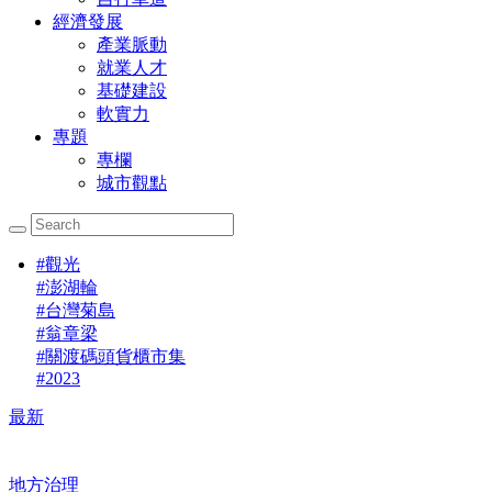
經濟發展
產業脈動
就業人才
基礎建設
軟實力
專題
專欄
城市觀點
#
觀光
#
澎湖輪
#
台灣菊島
#
翁章梁
#
關渡碼頭貨櫃市集
#
2023
最新
地方治理