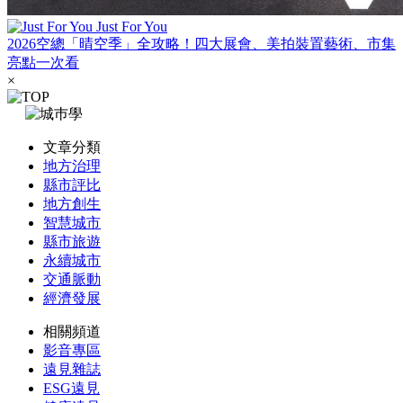
Just For You
2026空總「晴空季」全攻略！四大展會、美拍裝置藝術、市集
亮點一次看
×
文章分類
地方治理
縣市評比
地方創生
智慧城市
縣市旅遊
永續城市
交通脈動
經濟發展
相關頻道
影音專區
遠見雜誌
ESG遠見