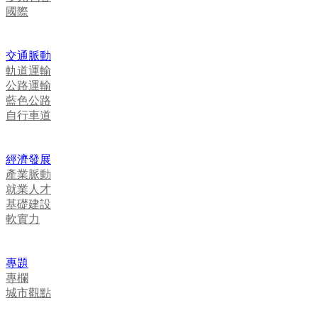
國際
交通脈動
軌道運輸
公路運輸
藍色公路
自行車道
經濟發展
產業脈動
就業人才
基礎建設
軟實力
專題
專欄
城市觀點