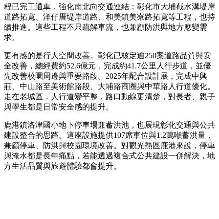
程已完工通車，強化南北向交通連結；彰化市大埔截水溝堤岸
道路拓寬、洋仔厝堤岸道路、和美鎮美寮路拓寬等工程，也持
續推進。這些工程不只疏解車流，也兼顧防洪與地方應變需
求。
更有感的是行人空間改善。彰化已核定逾250案道路品質與安
全改善，總經費約52.6億元，完成約41.7公里人行步道，並優
先改善校園周邊與重要路段。2025年配合設計展，完成中興
莊、中山路至美術館路段、大埔路商圈與中華路人行道優化。
走在老城區，人行道變平整，路口動線更清楚，對長者、親子
與學生都是日常安全感的提升。
鹿港鎮洛津國小地下停車場兼蓄洪池，也展現彰化交通與公共
建設整合的思路。這座設施提供107席車位與1.2萬噸蓄洪量，
兼顧停車、防洪與校園環境改善。對觀光熱區鹿港來說，停車
與淹水都是長年痛點，若能透過複合式公共建設一併解決，地
方生活品質與旅遊體驗都會提升。