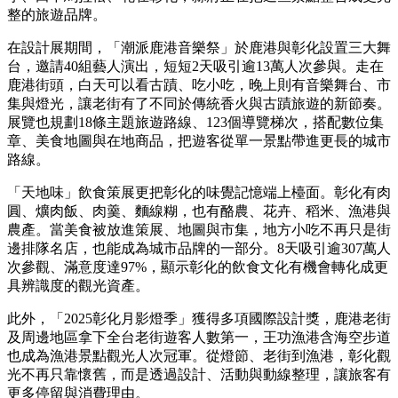
整的旅遊品牌。
在設計展期間，「潮派鹿港音樂祭」於鹿港與彰化設置三大舞
台，邀請40組藝人演出，短短2天吸引逾13萬人次參與。走在
鹿港街頭，白天可以看古蹟、吃小吃，晚上則有音樂舞台、市
集與燈光，讓老街有了不同於傳統香火與古蹟旅遊的新節奏。
展覽也規劃18條主題旅遊路線、123個導覽梯次，搭配數位集
章、美食地圖與在地商品，把遊客從單一景點帶進更長的城市
路線。
「天地味」飲食策展更把彰化的味覺記憶端上檯面。彰化有肉
圓、爌肉飯、肉羹、麵線糊，也有酪農、花卉、稻米、漁港與
農產。當美食被放進策展、地圖與市集，地方小吃不再只是街
邊排隊名店，也能成為城市品牌的一部分。8天吸引逾307萬人
次參觀、滿意度達97%，顯示彰化的飲食文化有機會轉化成更
具辨識度的觀光資產。
此外，「2025彰化月影燈季」獲得多項國際設計獎，鹿港老街
及周邊地區拿下全台老街遊客人數第一，王功漁港含海空步道
也成為漁港景點觀光人次冠軍。從燈節、老街到漁港，彰化觀
光不再只靠懷舊，而是透過設計、活動與動線整理，讓旅客有
更多停留與消費理由。