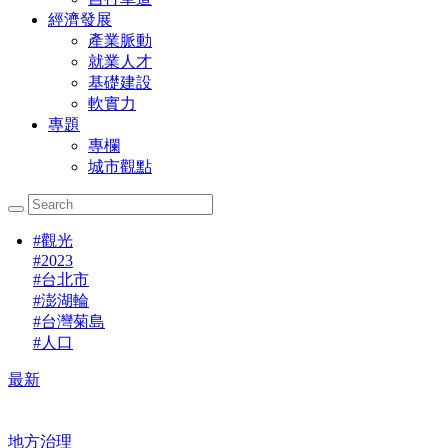
經濟發展
產業脈動
就業人才
基礎建設
軟實力
專題
專欄
城市觀點
#
觀光
#
2023
#
台北市
#
澎湖輪
#
台灣菊島
#
人口
最新
地方治理