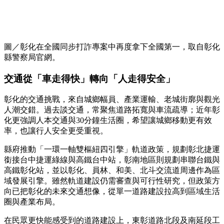
圖／彰化在全國同步打詐專案中再度拿下全國第一，取自彰化
縣警察局官網。
交通從「車走得快」轉向「人走得安全」
彰化的交通挑戰，來自城鄉幅員、產業運輸、老城街廓與觀光
人潮交錯。過去談交通，常聚焦道路拓寬與車流疏導；近年彰
化更強調人本交通與30分鐘生活圈，希望讓城鄉移動更有效
率，也讓行人安全更受重視。
縣府推動「一環一軸雙樞紐四引擎」軌道政策，規劃彰北捷運
銜接台中捷運綠線與高鐵台中站，彰南地區則規劃串聯台鐵與
高鐵彰化站，並以彰化、員林、和美、北斗交流道周邊作為區
域發展引擎。雖然軌道建設仍需審查與可行性研究，但政策方
向已把彰化的未來交通想像，從單一道路建設拉高到區域生活
圈與產業布局。
在民眾更快能感受到的道路建設上，東彰道路北段及南延段工