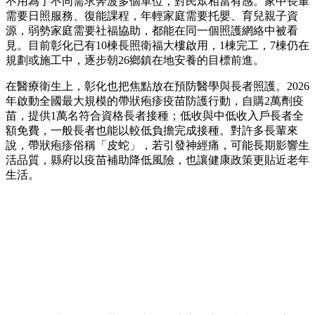
不用為了不同需求奔波多個單位，對民眾相當有感。家中長輩
需要日照服務、復能課程，年輕家庭需要托嬰、育兒親子資
源，弱勢家庭需要社福協助，都能在同一個照護網絡中被看
見。目前彰化已有10棟長照衛福大樓啟用，1棟完工，7棟仍在
規劃或施工中，逐步朝26鄉鎮在地安養的目標前進。
在醫療衛生上，彰化也把焦點放在預防醫學與長者照護。2026
年啟動全國最大規模的帶狀疱疹疫苗防護行動，自購2萬劑疫
苗，提供1萬名符合資格長者接種；低收與中低收入戶長者全
額免費，一般長者也能以較低負擔完成接種。對許多長輩來
說，帶狀疱疹俗稱「皮蛇」，若引發神經痛，可能長期影響生
活品質，縣府以疫苗補助降低風險，也讓健康政策更貼近老年
生活。