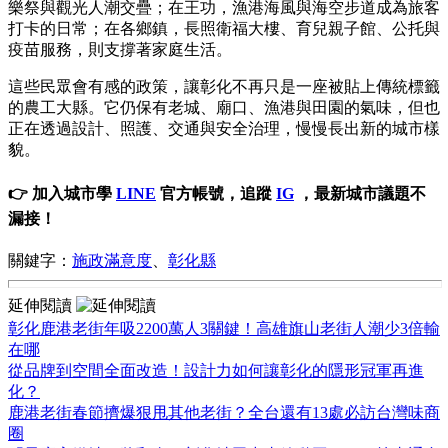
樂祭與觀光人潮交疊；在王功，漁港海風與海空步道成為旅客
打卡的日常；在各鄉鎮，長照衛福大樓、育兒親子館、公托與
疫苗服務，則支撐著家庭生活。
這些民眾會有感的政策，讓彰化不再只是一座被貼上傳統標籤
的農工大縣。它仍保有老城、廟口、漁港與田園的氣味，但也
正在透過設計、照護、交通與安全治理，慢慢長出新的城市樣
貌。
👉 加入城市學
LINE
官方帳號，追蹤
IG
，最新城市議題不
漏接！
關鍵字：
施政滿意度
、
彰化縣
延伸閱讀
彰化鹿港老街年吸2200萬人3關鍵！高雄旗山老街人潮少3倍輸
在哪
從品牌到空間全面改造！設計力如何讓彰化的隱形冠軍再進
化？
鹿港老街春節擠爆狠甩其他老街？全台還有13處必訪台灣味商
圈