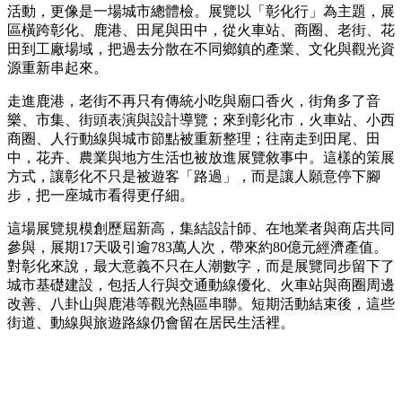
活動，更像是一場城市總體檢。展覽以「彰化行」為主題，展
區橫跨彰化、鹿港、田尾與田中，從火車站、商圈、老街、花
田到工廠場域，把過去分散在不同鄉鎮的產業、文化與觀光資
源重新串起來。
走進鹿港，老街不再只有傳統小吃與廟口香火，街角多了音
樂、市集、街頭表演與設計導覽；來到彰化市，火車站、小西
商圈、人行動線與城市節點被重新整理；往南走到田尾、田
中，花卉、農業與地方生活也被放進展覽敘事中。這樣的策展
方式，讓彰化不只是被遊客「路過」，而是讓人願意停下腳
步，把一座城市看得更仔細。
這場展覽規模創歷屆新高，集結設計師、在地業者與商店共同
參與，展期17天吸引逾783萬人次，帶來約80億元經濟產值。
對彰化來說，最大意義不只在人潮數字，而是展覽同步留下了
城市基礎建設，包括人行與交通動線優化、火車站與商圈周邊
改善、八卦山與鹿港等觀光熱區串聯。短期活動結束後，這些
街道、動線與旅遊路線仍會留在居民生活裡。