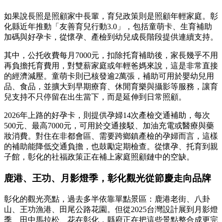
如果說長照是照顧家中長輩，育兒政策則是照顧年輕家庭。彰
化縣近年推動「友善育兒行動3.0」，包括童萌卡、生育補助
加碼與好孕卡，從懷孕、產檢到幼兒成長階段提供連續支持。
其中，公托收費每月7000元，扣除托育補助後，家長幾乎不用
再負擔托育費用，對雙薪家庭或年輕爸媽來說，這是非常直接
的經濟減壓。童萌卡則已核發逾2萬張，補助可用於嬰幼兒用
品、食品，並擴大到早期療育、休閒育樂與攝影等服務，讓育
兒支持不只停留在出生當下，而是延伸到日常照顧。
2026年上路的好孕卡，則提供孕婦14次產檢交通補助，每次
500元、最高7000元，可用於交通接駁、加油充電或醫療與藥
妝消費。對住在非都會區、需要跨鄉鎮產檢的孕婦而言，這樣
的補助能降低交通負擔，也鼓勵定期檢查。從懷孕、托育到親
子館，彰化的社福政策正在補上家庭照顧鏈中的空缺。
鹿港、王功、月影燈季，彰化觀光從節慶走向品牌
彰化的觀光亮點，過去多半依靠單點景區：鹿港老街、八卦
山、王功漁港、田尾公路花園。但從2025台灣設計展到月影燈
季、田中馬拉松、花在彰化，縣府正在把這些景點整合成更完