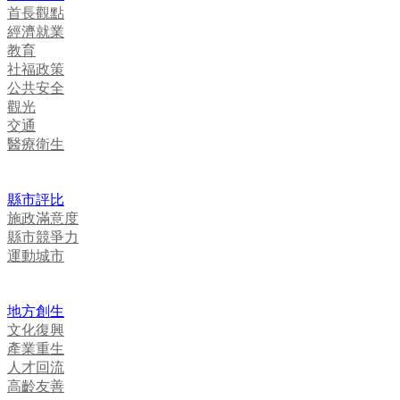
首長觀點
經濟就業
教育
社福政策
公共安全
觀光
交通
醫療衛生
縣市評比
施政滿意度
縣市競爭力
運動城市
地方創生
文化復興
產業重生
人才回流
高齡友善