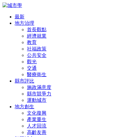
最新
地方治理
首長觀點
經濟就業
教育
社福政策
公共安全
觀光
交通
醫療衛生
縣市評比
施政滿意度
縣市競爭力
運動城市
地方創生
文化復興
產業重生
人才回流
高齡友善