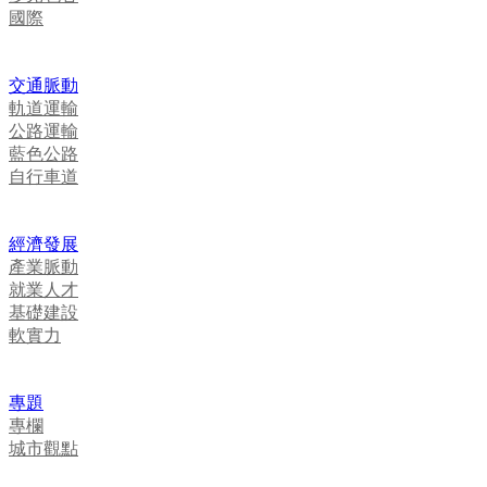
國際
交通脈動
軌道運輸
公路運輸
藍色公路
自行車道
經濟發展
產業脈動
就業人才
基礎建設
軟實力
專題
專欄
城市觀點