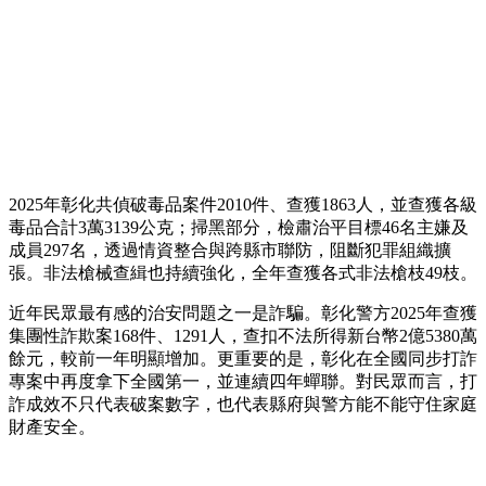
2025年彰化共偵破毒品案件2010件、查獲1863人，並查獲各級
毒品合計3萬3139公克；掃黑部分，檢肅治平目標46名主嫌及
成員297名，透過情資整合與跨縣市聯防，阻斷犯罪組織擴
張。非法槍械查緝也持續強化，全年查獲各式非法槍枝49枝。
近年民眾最有感的治安問題之一是詐騙。彰化警方2025年查獲
集團性詐欺案168件、1291人，查扣不法所得新台幣2億5380萬
餘元，較前一年明顯增加。更重要的是，彰化在全國同步打詐
專案中再度拿下全國第一，並連續四年蟬聯。對民眾而言，打
詐成效不只代表破案數字，也代表縣府與警方能不能守住家庭
財產安全。