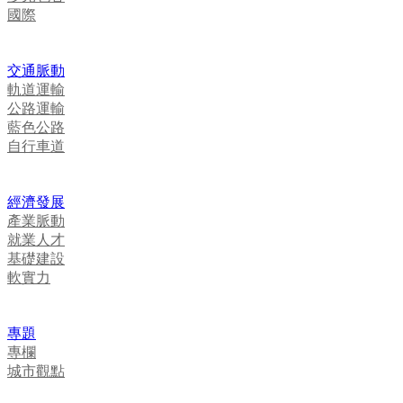
國際
交通脈動
軌道運輸
公路運輸
藍色公路
自行車道
經濟發展
產業脈動
就業人才
基礎建設
軟實力
專題
專欄
城市觀點