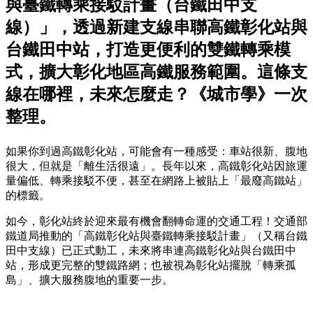
與臺鐵轉乘接駁計畫（台鐵田中支
線）」，透過新建支線串聯高鐵彰化站與
台鐵田中站，打造更便利的雙鐵轉乘模
式，擴大彰化地區高鐵服務範圍。這條支
線在哪裡，未來怎麼走？《城市學》一次
整理。
如果你到過高鐵彰化站，可能會有一種感受：車站很新、腹地
很大，但就是「離生活很遠」。長年以來，高鐵彰化站因旅運
量偏低、轉乘接駁不便，甚至在網路上被貼上「最廢高鐵站」
的標籤。
如今，彰化站終於迎來最有機會翻轉命運的交通工程！交通部
鐵道局推動的「高鐵彰化站與臺鐵轉乘接駁計畫」（又稱台鐵
田中支線）已正式動工，未來將串連高鐵彰化站與台鐵田中
站，形成更完整的雙鐵路網；也被視為彰化站擺脫「轉乘孤
島」、擴大服務腹地的重要一步。