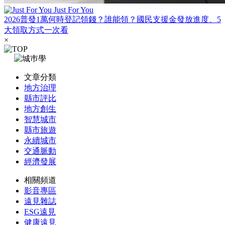
Just For You
2026普發1萬何時登記領錢？誰能領？國民支援金發放進度、5
大領取方式一次看
×
文章分類
地方治理
縣市評比
地方創生
智慧城市
縣市旅遊
永續城市
交通脈動
經濟發展
相關頻道
影音專區
遠見雜誌
ESG遠見
健康遠見