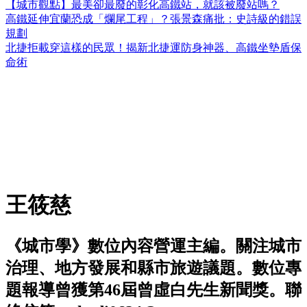
【城市觀點】最美卻最廢的彰化高鐵站，就該被廢站嗎？
高鐵延伸宜蘭恐成「爛尾工程」？張景森痛批：史詩級的錯誤
規劃
北捷拒載穿這樣的民眾！揭新北捷運防身神器、高鐵坐墊盾保
命術
王筱慈
《城市學》數位內容營運主編。關注城市
治理、地方發展和縣市旅遊議題。數位專
題報導曾獲第46屆曾虛白先生新聞獎。聯