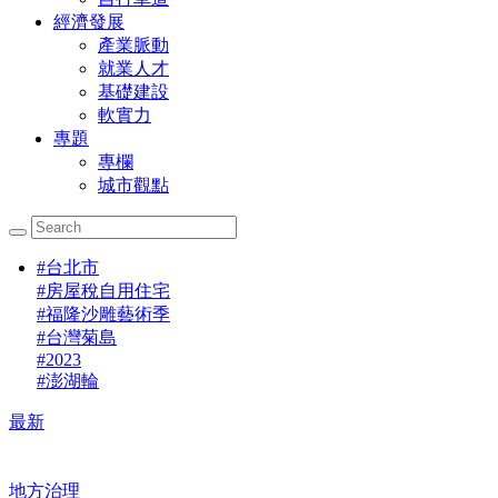
經濟發展
產業脈動
就業人才
基礎建設
軟實力
專題
專欄
城市觀點
#
台北市
#
房屋稅自用住宅
#
福隆沙雕藝術季
#
台灣菊島
#
2023
#
澎湖輪
最新
地方治理