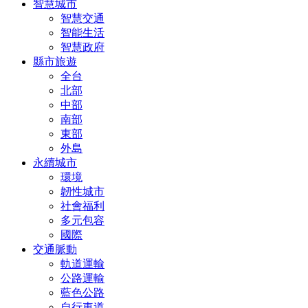
智慧城市
智慧交通
智能生活
智慧政府
縣市旅遊
全台
北部
中部
南部
東部
外島
永續城市
環境
韌性城市
社會福利
多元包容
國際
交通脈動
軌道運輸
公路運輸
藍色公路
自行車道