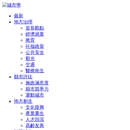
最新
地方治理
首長觀點
經濟就業
教育
社福政策
公共安全
觀光
交通
醫療衛生
縣市評比
施政滿意度
縣市競爭力
運動城市
地方創生
文化復興
產業重生
人才回流
高齡友善