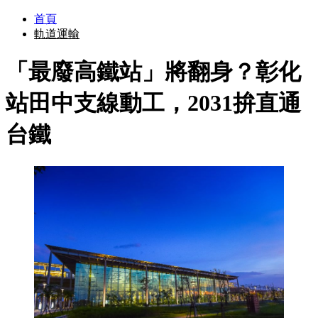
首頁
軌道運輸
「最廢高鐵站」將翻身？彰化
站田中支線動工，2031拚直通
台鐵