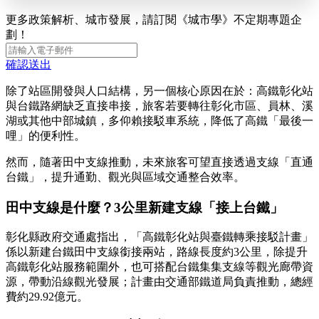
更多政策解析、城市發展，請訂閱《城市學》不定期專題企
劃！
確認送出
除了站區開發與人口結構，另一個核心原因在於：高鐵彰化站
與台鐵路網缺乏直接串接，旅客若要轉往彰化市區、員林、溪
湖或其他中部城鎮，多仰賴接駁車系統，降低了高鐵「最後一
哩」的便利性。
然而，隨著田中支線推動，未來旅客可望直接透過支線「直通
台鐵」，提升通勤、觀光與區域交通整合效率。
田中支線是什麼？3公里新建支線「接上台鐵」
彰化縣政府交通處指出，「高鐵彰化站與臺鐵轉乘接駁計畫」
係以新建台鐵田中支線銜接兩站，路線長度約3公里，除提升
高鐵彰化站服務範圍外，也可搭配台鐵集集支線等觀光廊帶資
源，帶動沿線觀光發展；計畫由交通部鐵道局負責推動，總經
費約29.92億元。