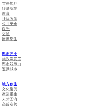
首長觀點
經濟就業
教育
社福政策
公共安全
觀光
交通
醫療衛生
縣市評比
施政滿意度
縣市競爭力
運動城市
地方創生
文化復興
產業重生
人才回流
高齡友善