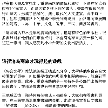
作家楊照曾為文指出，重慶南路的價值和獨特，不是在於這條
街有100家書店，而是各式各樣不同的書店，齊聚在很短的步
行距離內，形成了熱鬧的、無可取代的人文盛宴。高中時下
課，他常從南海路上的建國中學走到總統府，沿路逛向重慶南
路的河洛、世界、中華、文化、遠東、三民、商務等書店。
「這些書店都不是單純賣書的地方，也是有特色的出版社，很
多書只能在他們的門市裡找到，不會有兩家書店賣一樣的書。
短短一條街，讓人感受到小小台灣的文化出版活力。」
這裡淪為商旅才玩得起的遊戲
《聯合文學》雜誌總編輯王聰威也分享，大學時他多會在台大
校園附近買書，但如果要找武術與軍事相關的書籍，就會到重
慶南路挖寶。此外，重慶南路的另一項特色是公部門出版的書
籍較齊全，在那邊買書也有機會拿到更好的折扣。
王聰威回憶，那時候每個書店人都很多，大家都在看書和買
書。在三民書局逛軍事書籍的專櫃，走訪鴻儒堂看日文書和
「雜誌書」（MOOK），都是很快樂的回憶。