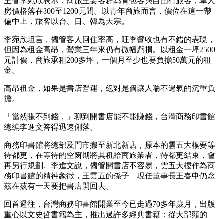
主管李宛欣表示，商旅主要客群為背包客與自由行旅客，單人
房價格落在800至1200元間。以青年商旅而言，價位在這一帶
偏中上，旅客以台、日、韓為大宗。
李宛欣坦言，儘管客人回住率高，旺季營收也有不錯的表現，
但因為租金高昂，營業三年來仍有微幅虧損。以租金一坪2500
元計價，商旅承租200多坪，一個月至少也要負擔50萬元的租
金。
高昂租金，如果是書店營運，絕對是個讓人喘不過氣的沉重負
擔。
「當然賺不到錢，」聊到開書店能不能賺錢，台灣商務印書館
總編李進文答得迅速俐落。
商務印書館將總部及門市搬至新北新店，原本的雲五大樓要等
待都更，在等待的空窗期將其租給商旅業者，待都更結束，會
再另行規劃。李進文說，儘管開書店不容易，雲五大樓作為商
務印書館的精神象徵，王雲五的孫子、現任董事長王春申仍念
茲在茲有一天要把書店開回去。
回首過往，台灣商務印書館開業至今已走過70多年歲月，出版
重心以文史哲書籍為主，推出過許多經典書籍：從大部頭的