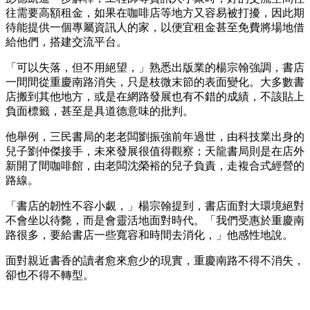
往需要高額租金，如果在咖啡店等地方又容易被打擾，因此期
待能提供一個專屬資訊人的家，以便宜租金甚至免費將場地借
給他們，搭建交流平台。
「可以失落，但不用絕望，」熟悉出版業的楊宗翰強調，書店
一間間從重慶南路消失，只是枝微末節的表面變化。大多數書
店搬到其他地方，或是在網路發展也有不錯的成績，不該貼上
負面標籤，甚至是具道德意味的批判。
他舉例，三民書局的老老闆劉振強前年過世，由科技業出身的
兒子劉仲傑接手，未來發展很值得觀察；天龍書局則是在店外
新開了間咖啡館，由老闆沈榮裕的兒子負責，走複合式經營的
路線。
「書店的韌性不容小覷，」楊宗翰提到，書店面對大環境絕對
不會坐以待斃，而是會靈活地面對時代。「我們受惠於重慶南
路很多，要給書店一些寬容和時間去消化，」他感性地說。
面對親近書香的讀者愈來愈少的現實，重慶南路不得不消失，
卻也不得不轉型。