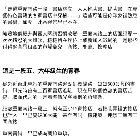
「走過重慶南路一段，書店林立，人人抱著書、提著書，在專
營特色書籍的各家書店中穿梭……」這些可能是你印象裡熟悉
的書街。如今，此番榮景早已不在。
隨著地價飆升與國人閱讀習慣改變，重慶南路上的店面經歷一
次次殘忍的大風吹。穩穩留在座位上或新加入戰局的，是那些
付得起高昂租金的市場寵兒：商旅、餐廳、按摩店。
這是一段五、六年級生的青春
從鄰近台北車站的重慶南路起點到衡陽路，短短500公尺的書
街，風光時曾有上百家書店進駐，現在只剩個位數的書店苦
撐。取而代之的，是看準觀光客商機的旅館業。
細數重慶南路一段上，就有至少15家旅店。若把巷弄裡的旅店
也計入，早已突破30大關；甚至有同一棟建築，連續三層有三
間商旅。
重南書街，早已成為商旅重鎮。