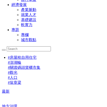
經濟發展
產業脈動
就業人才
基礎建設
軟實力
專題
專欄
城市觀點
#
房屋稅自用住宅
#
澎湖輪
#
關渡碼頭貨櫃市集
#
觀光
#
人口
#
翁章梁
最新
地方治理