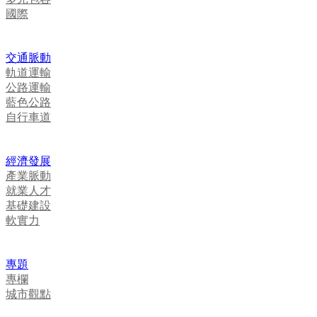
國際
交通脈動
軌道運輸
公路運輸
藍色公路
自行車道
經濟發展
產業脈動
就業人才
基礎建設
軟實力
專題
專欄
城市觀點