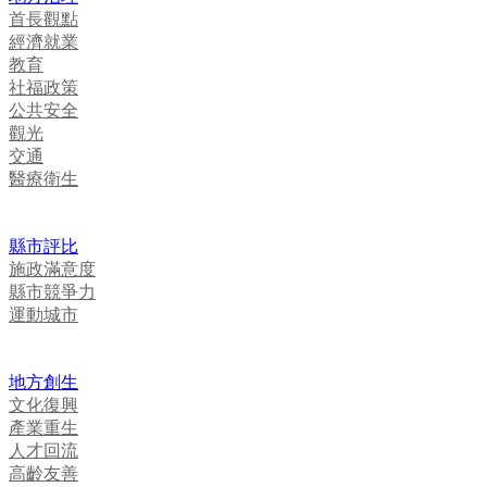
首長觀點
經濟就業
教育
社福政策
公共安全
觀光
交通
醫療衛生
縣市評比
施政滿意度
縣市競爭力
運動城市
地方創生
文化復興
產業重生
人才回流
高齡友善