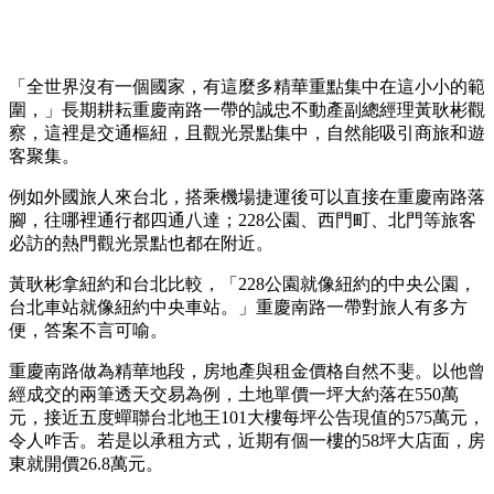
「全世界沒有一個國家，有這麼多精華重點集中在這小小的範
圍，」長期耕耘重慶南路一帶的誠忠不動產副總經理黃耿彬觀
察，這裡是交通樞紐，且觀光景點集中，自然能吸引商旅和遊
客聚集。
例如外國旅人來台北，搭乘機場捷運後可以直接在重慶南路落
腳，往哪裡通行都四通八達；228公園、西門町、北門等旅客
必訪的熱門觀光景點也都在附近。
黃耿彬拿紐約和台北比較，「228公園就像紐約的中央公園，
台北車站就像紐約中央車站。」重慶南路一帶對旅人有多方
便，答案不言可喻。
重慶南路做為精華地段，房地產與租金價格自然不斐。以他曾
經成交的兩筆透天交易為例，土地單價一坪大約落在550萬
元，接近五度蟬聯台北地王101大樓每坪公告現值的575萬元，
令人咋舌。若是以承租方式，近期有個一樓的58坪大店面，房
東就開價26.8萬元。