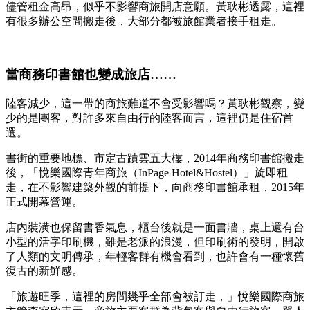
儘管租金高昂，似乎不影響商旅開店意願。黃耿彬透露，這裡
有很多辦公空間搬走後，大部分都被旅館業者接手租走。
當商務印書館也變成旅店……
陸客減少，這一帶的商旅難道不會受影響嗎？黃耿彬觀察，變
少的是團客，對許多來自由行的陸客而言，這裡仍是住宿首
選。
書街的重要地標、市定古蹟雲五大樓，2014年商務印書館搬走
後，「悅樂國際青年商旅（InPage Hotel&Hostel）」旋即租
走，在不影響建築外觀的前提下，向商務印書館承租，2015年
正式開幕營運。
店內裝潢也保留書香氣息，櫃台後就是一面書牆，桌上還有台
小型的活字印刷機，雖是老派的浪漫，但印刷術的發明，開啟
了人類的文明傳承，年輕客群有機會看到，也許會有一種懷舊
復古的新鮮感。
「旅遊旺季，這裡的房間幾乎全部會被訂走，」悅樂國際商旅