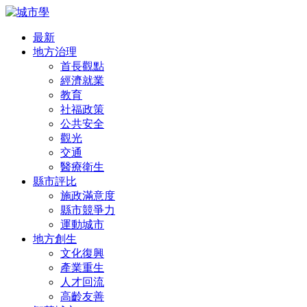
最新
地方治理
首長觀點
經濟就業
教育
社福政策
公共安全
觀光
交通
醫療衛生
縣市評比
施政滿意度
縣市競爭力
運動城市
地方創生
文化復興
產業重生
人才回流
高齡友善