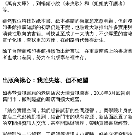
《萬有文庫》，到暢銷小說《未央歌》和《姐姐的守護者》
等。
雖然數位科技對紙本書、紙本媒體的衝擊愈來愈明顯，但商務
印書館推廣知識的初衷仍是不變，也貼近大眾推出許多實用與
消費性取向的書籍。科技甚至成了一大助力，不少厚重的書籍
電子化後，查找更加方便，在網路時代獲得新生。
除了台灣商務印書館持續做出新嘗試，在重慶南路上的書店業
者也做出差異，努力在出版寒冬裡生存。
出版商揪心：我雖失落、但不絕望
如專營資訊書籍的老牌店家天瓏資訊圖書，2018年3月底告別
舊門市，搬到隔壁的新店面擴大經營。
「結合實體空間，我們想嘗試新的空間經營，」商學院出身的
書店二代彭德凱提到，結合門市的現有資源，新店面設置了新
的空間供資訊人交流，甚至開課辦講座，帶動實體書店經營。
彭德凱進一步解釋，工程師等資訊人小聚時，好的交流空間往