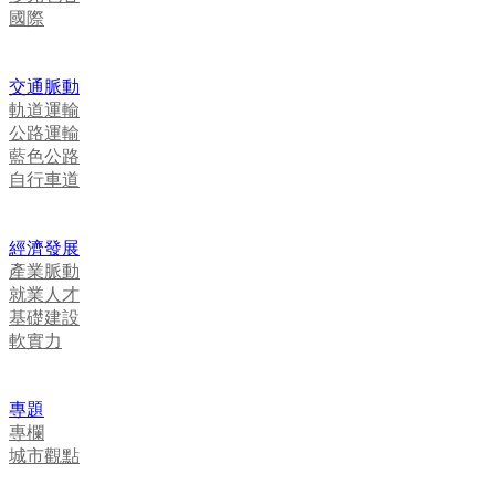
國際
交通脈動
軌道運輸
公路運輸
藍色公路
自行車道
經濟發展
產業脈動
就業人才
基礎建設
軟實力
專題
專欄
城市觀點