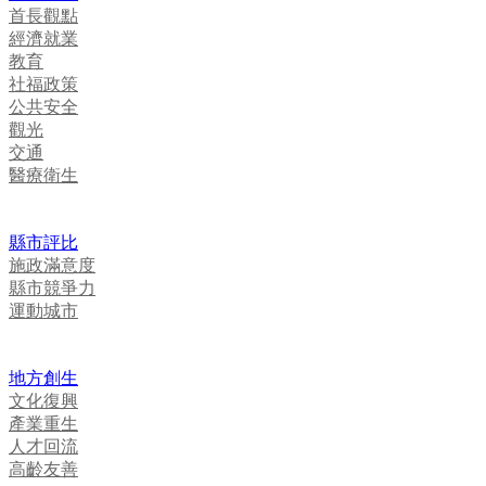
首長觀點
經濟就業
教育
社福政策
公共安全
觀光
交通
醫療衛生
縣市評比
施政滿意度
縣市競爭力
運動城市
地方創生
文化復興
產業重生
人才回流
高齡友善