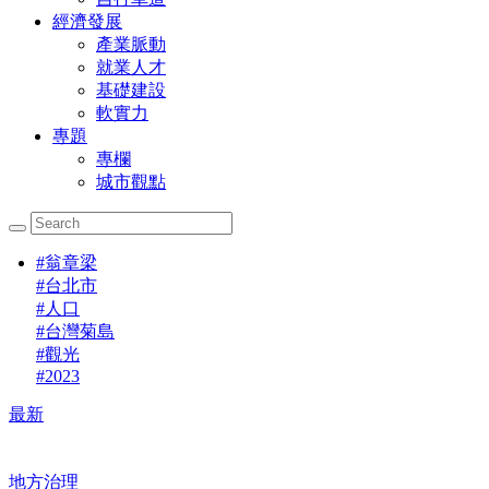
經濟發展
產業脈動
就業人才
基礎建設
軟實力
專題
專欄
城市觀點
#
翁章梁
#
台北市
#
人口
#
台灣菊島
#
觀光
#
2023
最新
地方治理