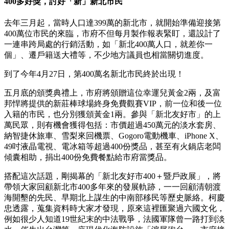
400多好獎，討好「新」新北市民
去年三月起，當時人口達399萬的新北市，就開始準備迎接第
400萬位市民的來臨，市府不但每月製作報表緊盯，還設計了
一連串跨局處的行銷活動，如「新北400萬人口，就差你一
個」、遷戶籍送大禮等，不少地方議員也相當關切進度。
到了今年4月27日，第400萬名新北市民終於出現！
五月底的頒獎典禮上，市府將頒贈這位幸運兒黃金2兩，及富
邦悍將提供的新莊棒球場終身免費觀賽VIP，前一位和後一位
入籍的市民，也分別獲頒黃金1兩。參與「新北友好市」的上
萬民眾，則有機會獲得包括：市價超過450萬元的淡水套房、
納智捷休旅車、雪梨來回機票、Gogoro電動機車、iPhone X、
49吋液晶電視、電冰箱等超過400份獎品，甚至有火鍋店老闆
傾囊相助，捐出400份免費餐點給市府當獎品。
搭配這次話題，剛揭幕的「新北友好市400＋暨戶政展」，將
帶領大家回顧新北市400多年來的發展軌跡，一一回顧清朝渡
海開墾的先民、早期北上謀生的中南部移民等歷史脈絡。柯慶
忠透露，蒐集資料時大家才發現，原來這裡匯聚過六國文化，
例如很少人知道19世紀末的中法戰爭，法國軍隊曾一路打到淡