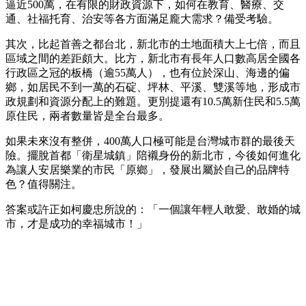
逼近500萬，在有限的財政資源下，如何在教育、醫療、交
通、社福托育、治安等各方面滿足龐大需求？備受考驗。
其次，比起首善之都台北，新北市的土地面積大上七倍，而且
區域之間的差距頗大。比方，新北市有長年人口數高居全國各
行政區之冠的板橋（逾55萬人），也有位於深山、海邊的偏
鄉，如居民不到一萬的石碇、坪林、平溪、雙溪等地，形成市
政規劃和資源分配上的難題。更別提還有10.5萬新住民和5.5萬
原住民，兩者數量皆是全台最多。
如果未來沒有整併，400萬人口極可能是台灣城市群的最後天
險。擺脫首都「衛星城鎮」陪襯身份的新北市，今後如何進化
為讓人安居樂業的市民「原鄉」，發展出屬於自己的品牌特
色？值得關注。
答案或許正如柯慶忠所說的：「一個讓年輕人敢愛、敢婚的城
市，才是成功的幸福城市！」