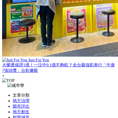
Just For You
大樂透保證1億！一注中9.1億不夠旺？全台最強彩券行「中過
7張頭獎」台彩傻眼
×
文章分類
地方治理
縣市評比
地方創生
智慧城市