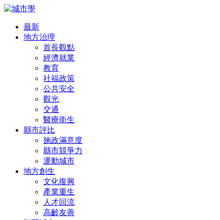
最新
地方治理
首長觀點
經濟就業
教育
社福政策
公共安全
觀光
交通
醫療衛生
縣市評比
施政滿意度
縣市競爭力
運動城市
地方創生
文化復興
產業重生
人才回流
高齡友善