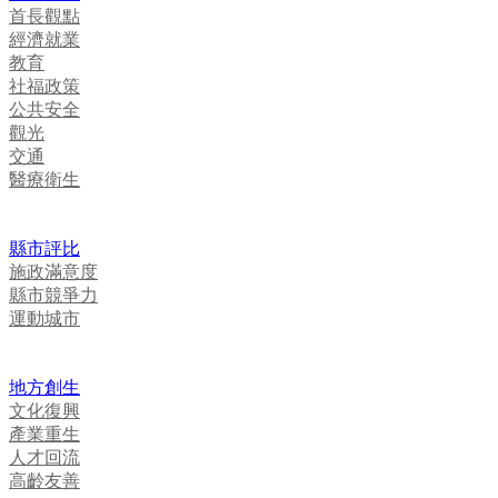
首長觀點
經濟就業
教育
社福政策
公共安全
觀光
交通
醫療衛生
縣市評比
施政滿意度
縣市競爭力
運動城市
地方創生
文化復興
產業重生
人才回流
高齡友善