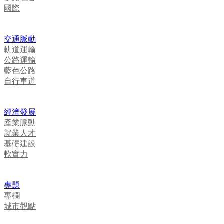
國際
交通脈動
軌道運輸
公路運輸
藍色公路
自行車道
經濟發展
產業脈動
就業人才
基礎建設
軟實力
專題
專欄
城市觀點