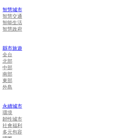
智慧城市
智慧交通
智能生活
智慧政府
縣市旅遊
全台
北部
中部
南部
東部
外島
永續城市
環境
韌性城市
社會福利
多元包容