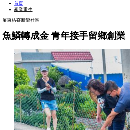
首頁
產業重生
屏東枋寮新龍社區
魚鱗轉成金 青年接手留鄉創業