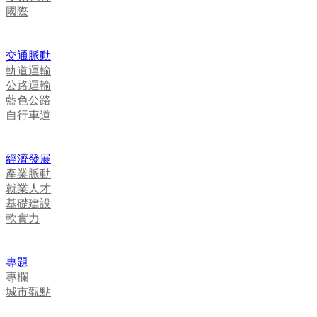
國際
交通脈動
軌道運輸
公路運輸
藍色公路
自行車道
經濟發展
產業脈動
就業人才
基礎建設
軟實力
專題
專欄
城市觀點