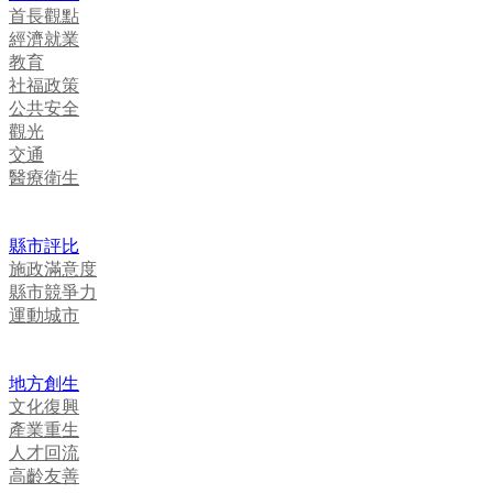
首長觀點
經濟就業
教育
社福政策
公共安全
觀光
交通
醫療衛生
縣市評比
施政滿意度
縣市競爭力
運動城市
地方創生
文化復興
產業重生
人才回流
高齡友善