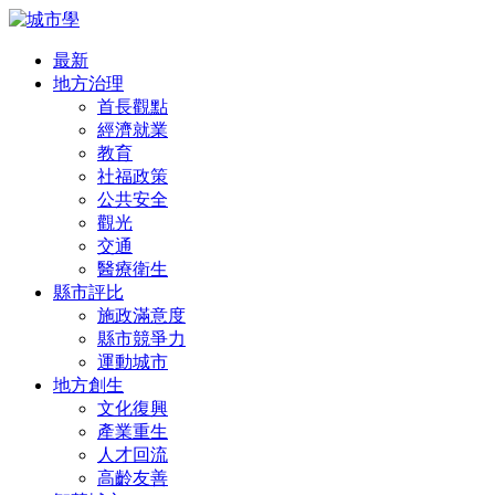
最新
地方治理
首長觀點
經濟就業
教育
社福政策
公共安全
觀光
交通
醫療衛生
縣市評比
施政滿意度
縣市競爭力
運動城市
地方創生
文化復興
產業重生
人才回流
高齡友善