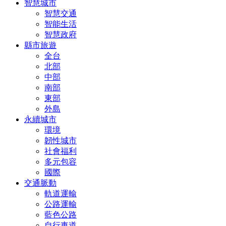
智慧城市
智慧交通
智能生活
智慧政府
縣市旅遊
全台
北部
中部
南部
東部
外島
永續城市
環境
韌性城市
社會福利
多元包容
國際
交通脈動
軌道運輸
公路運輸
藍色公路
自行車道