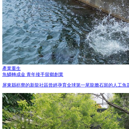
產業重生
魚鱗轉成金 青年接手留鄉創業
屏東縣枋寮的新龍社區曾經孕育全球第一尾龍膽石斑的人工魚