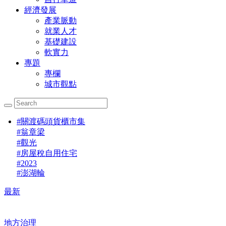
經濟發展
產業脈動
就業人才
基礎建設
軟實力
專題
專欄
城市觀點
#
關渡碼頭貨櫃市集
#
翁章梁
#
觀光
#
房屋稅自用住宅
#
2023
#
澎湖輪
最新
地方治理