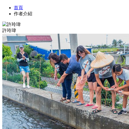
首頁
作者介紹
許玲瑋