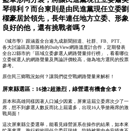
琴得利？而台東則是由民進黨現任立委劉
櫂豪居於領先，長年連任地方立委、形象
良好的他，還有挑戰者嗎？
《城市學》跟涵蓋全台逾九成新聞頻道、社群、FB、PTT、
各大討論區及部落格的DailyView網路溫度計合作，定期發表
全台22縣市的「區域立委參選人網路聲量排行榜」，看看哪位
立委候選人的網路聲量及輿論評價較高，做為地方選民的投票
參考。
原住民三鄉戰況如何？讓我們從空戰網路聲量來解析！
屏東縣選區：16搶2超激烈，綠營還有機會全拿？
原本和高雄同樣因著人口減少因素，屏東這屆立委席次少了一
席，想不到參選人數反而比上屆還多，出現16人爭搶兩席的激
戰局面！
這次屏東縣立委選舉，能看見綠營派系在操作的結果，如本來
忙著參選、跑行程的現任立委莊瑞雄，臨時被黨中央安插進不