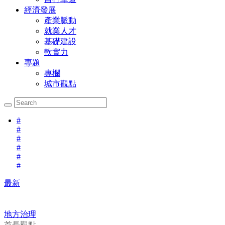
經濟發展
產業脈動
就業人才
基礎建設
軟實力
專題
專欄
城市觀點
#
#
#
#
#
#
最新
地方治理
首長觀點