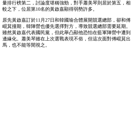
量排行榜第二，討論度堪稱強勁，對手蕭美琴則居於第五，相
較之下，位居第10名的黃啟嘉顯得弱勢許多。
原先黃啟嘉訂於11月27日和韓國瑜合體展開競選總部，卻和傅
崐萁撞期，韓陣營也優先選擇對方，導致競選總部需要延期。
雖然黃啟嘉代表國民黨，但此舉凸顯他恐怕在藍軍陣營中遭到
邊緣化。蕭美琴雖在上次選戰表現不俗，但這次面對傅崐萁出
馬，也不能等閒視之。