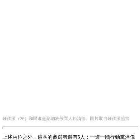
鍾佳濱（左）和民進黨副總統候選人賴清德。圖片取自鍾佳濱臉書
上述兩位之外，這區的參選者還有5人：一邊一國行動黨潘偉