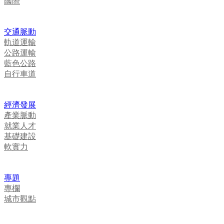
國際
交通脈動
軌道運輸
公路運輸
藍色公路
自行車道
經濟發展
產業脈動
就業人才
基礎建設
軟實力
專題
專欄
城市觀點