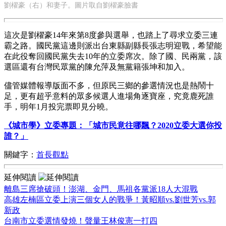
劉櫂豪（右）和妻子。圖片取自劉櫂豪臉書
這次是劉櫂豪14年來第8度參與選舉，也踏上了尋求立委三連
霸之路。國民黨這邊則派出台東縣副縣長張志明迎戰，希望能
在此役奪回國民黨失去10年的立委席次。除了國、民兩黨，該
選區還有台灣民眾黨的陳允萍及無黨籍張坤和加入。
儘管媒體報導版面不多，但原民三鄉的參選情況也是熱鬧十
足，更有超乎意料的眾多候選人進場角逐寶座，究竟鹿死誰
手，明年1月投完票即見分曉。
《城市學》立委專題：「城市民意往哪飄？2020立委大選你投
誰？」
關鍵字：
首長觀點
延伸閱讀
離島三席搶破頭！澎湖、金門、馬祖各黨派18人大混戰
高雄左楠區立委上演三個女人的戰爭！黃昭順vs.劉世芳vs.郭
新政
台南市立委選情發燒！聲量王林俊憲一打四