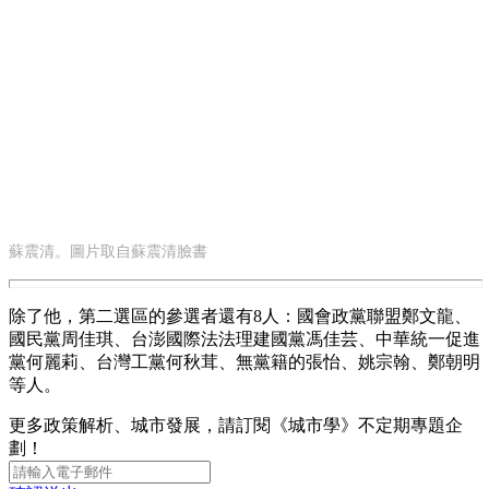
蘇震清。圖片取自蘇震清臉書
除了他，第二選區的參選者還有8人：國會政黨聯盟鄭文龍、
國民黨周佳琪、台澎國際法法理建國黨馮佳芸、中華統一促進
黨何麗莉、台灣工黨何秋茸、無黨籍的張怡、姚宗翰、鄭朝明
等人。
更多政策解析、城市發展，請訂閱《城市學》不定期專題企
劃！