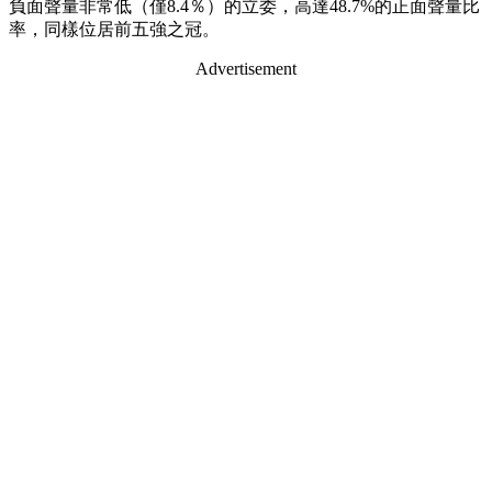
負面聲量非常低（僅8.4％）的立委，高達48.7%的正面聲量比
率，同樣位居前五強之冠。
Advertisement