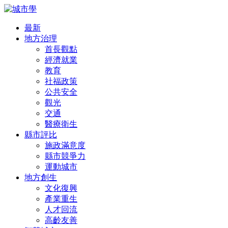
最新
地方治理
首長觀點
經濟就業
教育
社福政策
公共安全
觀光
交通
醫療衛生
縣市評比
施政滿意度
縣市競爭力
運動城市
地方創生
文化復興
產業重生
人才回流
高齡友善