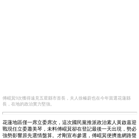
傅崐萁9次獲得遠見五星縣市首長，夫人徐榛蔚也在今年當選花蓮縣
長，在地的政治實力堅強。
花蓮地區僅一席立委席次，這次國民黨推派政治素人黃啟嘉迎
戰現任立委蕭美琴，未料傅崐萁卻在登記最後一天出現，勢必
強勢影響原先選情盤算。才剛宣布參選，傅崐萁便擠進網路聲