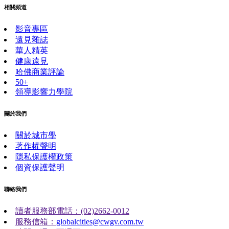
相關頻道
影音專區
遠見雜誌
華人精英
健康遠見
哈佛商業評論
50+
領導影響力學院
關於我們
關於城市學
著作權聲明
隱私保護權政策
個資保護聲明
聯絡我們
讀者服務部電話：(02)2662-0012
服務信箱：
globalcities@cwgv.com.tw