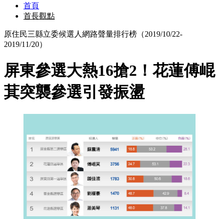
首頁
首長觀點
原住民三縣立委候選人網路聲量排行榜（2019/10/22-
2019/11/20）
屏東參選大熱16搶2！花蓮傅崐
萁突襲參選引發振盪