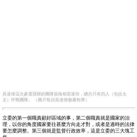
吳達偉這次參選競辦的團隊規格相當迷你，總共只有四人（包括太
太）作戰團隊。 （圖片取自吳達偉臉書粉專）
立委的第一個職責顧好區域的事，第二個職責就是國家的治
理，以你的角度國家要往甚麼方向走才對，或者是過時的法律
要怎麼調整。第三個就是監督行政效率，這是立委的三大塊工