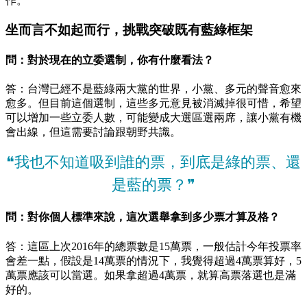
作。
坐而言不如起而行，挑戰突破既有藍綠框架
問：對於現在的立委選制，你有什麼看法？
答：台灣已經不是藍綠兩大黨的世界，小黨、多元的聲音愈來
愈多。但目前這個選制，這些多元意見被消滅掉很可惜，希望
可以增加一些立委人數，可能變成大選區選兩席，讓小黨有機
會出線，但這需要討論跟朝野共識。
❝我也不知道吸到誰的票，到底是綠的票、還
是藍的票？❞
問：對你個人標準來說，這次選舉拿到多少票才算及格？
答：這區上次2016年的總票數是15萬票，一般估計今年投票率
會差一點，假設是14萬票的情況下，我覺得超過4萬票算好，5
萬票應該可以當選。如果拿超過4萬票，就算高票落選也是滿
好的。