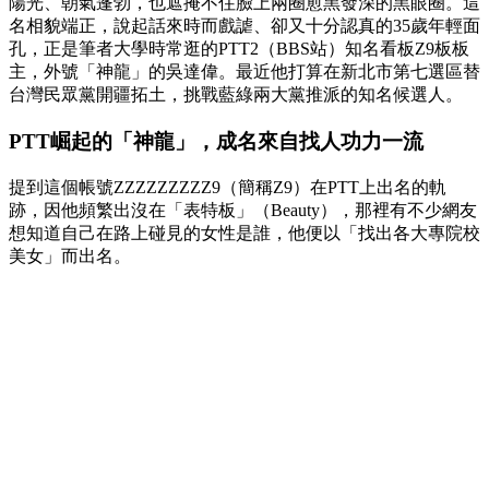
陽光、朝氣蓬勃，也遮掩不住臉上兩圈愈黑發深的黑眼圈。這
名相貌端正，說起話來時而戲謔、卻又十分認真的35歲年輕面
孔，正是筆者大學時常逛的PTT2（BBS站）知名看板Z9板板
主，外號「神龍」的吳達偉。最近他打算在新北市第七選區替
台灣民眾黨開疆拓土，挑戰藍綠兩大黨推派的知名候選人。
PTT崛起的「神龍」，成名來自找人功力一流
提到這個帳號ZZZZZZZZZ9（簡稱Z9）在PTT上出名的軌
跡，因他頻繁出沒在「表特板」（Beauty），那裡有不少網友
想知道自己在路上碰見的女性是誰，他便以「找出各大專院校
美女」而出名。