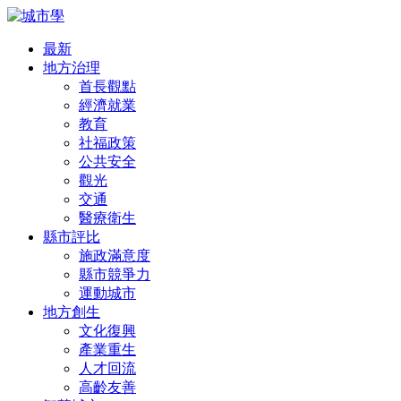
最新
地方治理
首長觀點
經濟就業
教育
社福政策
公共安全
觀光
交通
醫療衛生
縣市評比
施政滿意度
縣市競爭力
運動城市
地方創生
文化復興
產業重生
人才回流
高齡友善