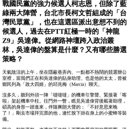
戰國民黨的強力候選人柯志恩，但除了藍
綠兩大陣營，台北市長柯文哲組成的「台
灣民眾黨」，也在這選區派出意想不到的
候選人，過去在PTT紅極一時的「神龍
Z9」吳達偉。從網路神壇跨入政治叢
林，吳達偉的盤算是什麼？又有哪些勝選
策略？
天氣陰涼的上午，坐在隱蔽巷弄內、一點都不熱鬧的競選辦公
室裡，當我們正在和吳達偉的貼身助理、也是他的太太，曾被
鄉民列為「政大四姬」的邱兆梅（Marcia）聊天。
沒多久，聽到外頭一陣「噠噠噠」的機車引擎聲、緊接著「喀
啦」架起機車中柱。往門外一瞥，瞧見吳達偉背後載著助理，
碩高的身形一踏進來，伴隨爽朗大聲的：「不好意思來晚
了！」剛去市場拜完票的他，連忙脫下掛在身上的小蜜蜂等裝
備。