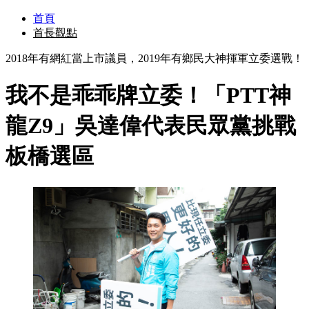
首頁
首長觀點
2018年有網紅當上市議員，2019年有鄉民大神揮軍立委選戰！
我不是乖乖牌立委！「PTT神
龍Z9」吳達偉代表民眾黨挑戰
板橋選區