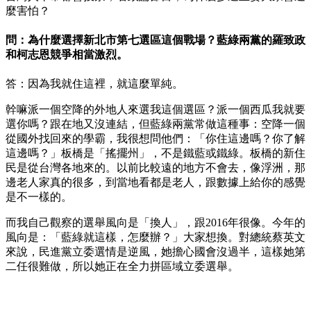
麼害怕？
問：為什麼選擇新北市第七選區這個戰場？藍綠兩黨的羅致政
和柯志恩競爭相當激烈。
答：因為我就住這裡，就這麼單純。
幹嘛派一個空降的外地人來選我這個選區？派一個西瓜我就要
選你嗎？跟在地又沒連結，但藍綠兩黨常做這種事：空降一個
從國外找回來的學霸，我很想問他們：「你住這邊嗎？你了解
這邊嗎？」板橋是「搖擺州」，不是鐵藍或鐵綠。板橋的新住
民是從台灣各地來的。以前比較遠的地方不會去，像浮洲，那
邊老人家真的很多，到當地看都是老人，跟數據上給你的感覺
是不一樣的。
而我自己觀察的選舉風向是「換人」，跟2016年很像。今年的
風向是：「藍綠就這樣，怎麼辦？」大家想換。對總統蔡英文
來說，民進黨立委選情是逆風，她擔心國會沒過半，這樣她第
二任很難做，所以她正在全力拼區域立委選舉。