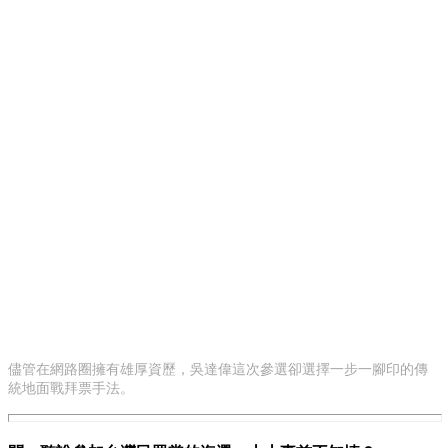
儘管在網路圈擁有雄厚資歷，吳達偉這次參選卻選擇一步一腳印的傳
統地面戰拜票手法。