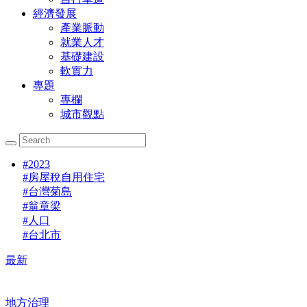
經濟發展
產業脈動
就業人才
基礎建設
軟實力
專題
專欄
城市觀點
#
2023
#
房屋稅自用住宅
#
台灣菊島
#
翁章梁
#
人口
#
台北市
最新
地方治理