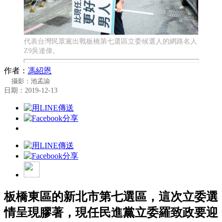
代表台灣民眾黨出戰板橋第七選區立委候選人的網路名人
Z9吳達偉。
作者：
馮紹恩
攝影：池孟諭
日期：2019-12-13
板橋東區的新北市第七選區，這次立委選
情呈現膠著，現任民進黨立委羅致政要迎