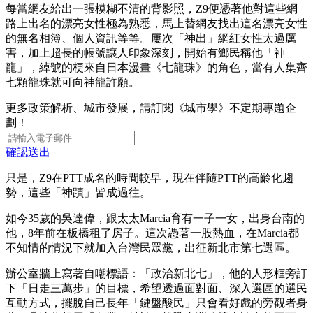
每當網友給出一張模糊不清的背影照，Z9便憑著他對這些網
路上出名的漂亮女性極為熟悉，馬上替網友找出這名漂亮女性
的無名相簿、個人資訊等等。屢次「神出」網紅女性太過厲
害，加上超長的帳號讓人印象深刻，開始有鄉民稱他「神
龍」，綽號的梗來自日本漫畫《七龍珠》的角色，當有人集齊
七顆龍珠就可向神龍許願。
更多政策解析、城市發展，請訂閱《城市學》不定期專題企
劃！
確認送出
只是，Z9在PTT成名的時間較早，現在伴隨PTT的高齡化趨
勢，這些「神蹟」皆成過往。
如今35歲的吳達偉，跟太太Marcia育有一子一女，出身台南的
他，8年前在板橋租了房子。這次憑著一股熱血，在Marcia都
不知情的情況下就加入台灣民眾黨，出征新北市第七選區。
辦公室牆上寫著自嘲標語：「政治新北七」，他的人形框旁訂
下「日走三萬步」的目標，希望透過面對面、深入選區的選民
互動方式，擺脫自己長年「鍵盤酸民」只會看好戲的旁觀者身