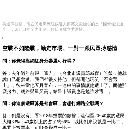
吳達偉觀察，現在民進黨總統候選人蔡英文最擔心的是「國會無法過
半」，因此目前全力衝刺、拉抬區域立委選情。
空戰不如陸戰，勤走市場、一對一跟民眾搏感情
問：你覺得靠網紅身分參選可行嗎？
答：去年過年前跟「呱吉」（台北市議員邱威傑）吃飯，他就
說自己想參選。我們都很支持他，但都開他玩笑「不會選
上」，後來當他五月宣布，一連串的事情讓他選上了。而他那
麼努力、網路聲量又高，結果市議員也是勉強才選上。
問：你這個選區算是都會區，會想打網路空戰嗎？
答：倒是沒有。看2018年投票的數據，這個區20~40歲的選民
大概33%；40歲以上的占了約66%，以比例來說就是一比二，
再乘上投票率，可能會變成一比三。