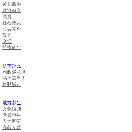
首長觀點
經濟就業
教育
社福政策
公共安全
觀光
交通
醫療衛生
縣市評比
施政滿意度
縣市競爭力
運動城市
地方創生
文化復興
產業重生
人才回流
高齡友善