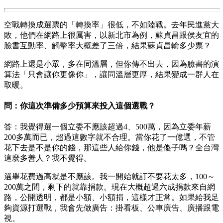
空戰轉換成選票的「轉換率」很低，不如陸戰。去年民進黨大
敗，他們在網路上很厲害，以新北市為例，蘇貞昌跟侯友宜的
臉書互動率、觸擊率大概差了三倍，結果蘇貞昌輸多少票？
網路上還是小眾，多在同溫層，但你傳不出去，因為臉書的演
算法「只會讓你更像你」，讓同溫層更厚，結果變成一群人在
取暖。
問：你這次準備多少預算來投入這個選戰？
答：我覺得選一個立委不應該超過4、500萬，因為立委年薪
200多萬而已，超過這數字就不合理。當你花了一億選，不管
花下去是不是你的錢，那這些人給你錢，他是傻子嗎？全台灣
這麼多善人？我不覺得。
選舉花費過高就是不應該。我一開始就訂不要花太多，100～
200萬之間，剩下的就靠捐款。現在大概超過六成捐款來自網
路，公開透明，都是小額、小額捐，這樣才正常。如果給我足
夠資源打選戰，我會先做廣告：掛看板、公車廣告、廣播跟電
視。