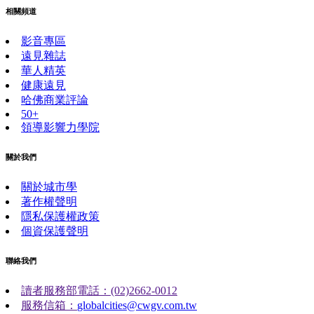
相關頻道
影音專區
遠見雜誌
華人精英
健康遠見
哈佛商業評論
50+
領導影響力學院
關於我們
關於城市學
著作權聲明
隱私保護權政策
個資保護聲明
聯絡我們
讀者服務部電話：(02)2662-0012
服務信箱：
globalcities@cwgv.com.tw