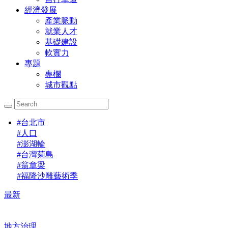
經濟發展
產業脈動
就業人才
基礎建設
軟實力
專題
專欄
城市觀點
#
台北市
#
人口
#
澎湖輪
#
台灣菊島
#
翁章梁
#
福隆沙雕藝術季
最新
地方治理