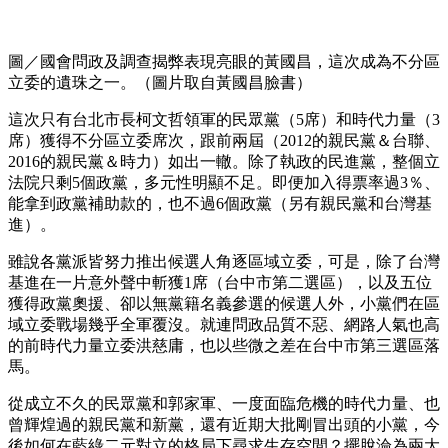
圖／國會問政及調查揭弊表現亮眼的黃國昌，這次成為不分區
立委的遺珠之一。（圖片取自黃國昌臉書）
這次只有台北市長柯文哲領軍的民眾黨（5席）和時代力量（3
席）獲得不分區立委席次，跟前兩屆（2012的親民黨＆台聯、
2016的親民黨＆時力）如出一轍。除了執政的民進黨，整個立
法院只剩5個政黨，多元性明顯不足。即便加入得票率過3％、
能拿到政黨補助款的，也不過6個政黨（另有親民黨和台灣基
進）。
雖說各黨派皆努力推出候選人角逐區域立委，可是，除了台灣
基進在一片意外聲中斬獲1席（台中市第二選區），以及五位
獲得政黨奧援、卻以無黨籍名義參選的候選人外，小黨們在區
域立委戰場幾乎全軍覆沒。就連問政品質不惡、網路人氣也高
的前時代力量立委洪慈庸，也以些微之差在台中市第三選區落
馬。
從成立不久的民眾黨和郭家軍、一度面臨危機的時代力量、也
曾輝煌過的親民黨和新黨，還有近期大批剛冒出頭的小黨，今
後如何在藍綠二元對立的格局下尋求生存空間？擺脫淪為兩大