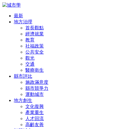
最新
地方治理
首長觀點
經濟就業
教育
社福政策
公共安全
觀光
交通
醫療衛生
縣市評比
施政滿意度
縣市競爭力
運動城市
地方創生
文化復興
產業重生
人才回流
高齡友善