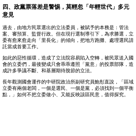
四、政黨票落差是警惕，莫輕忽「年輕世代」多元
意見
過去，由地方民眾選出的立法委員，被賦予的本務是：管法
案、審預算、監督行政。但在現行選制導引下，為求勝選，立
委有愈來愈走向「里長化」的傾向，把地方跑攤、處理選民請
託當成首要工作。
如此的惡性循環，造成了立法院容易陷入空轉，被民眾送入國
會的立委們，最後變成只會乖乖遵照「黨意」的投票部隊，造
成許多爭議不斷、和基層期待脫節的立法。
長年觀測國會運作的中研院政治所副研究員鮑彤直說，「區域
立委有兩個老闆，一個是選民、一個是黨，必須找到一個平衡
點，」如何不把立委做小、又能反映該區民意，值得探究。