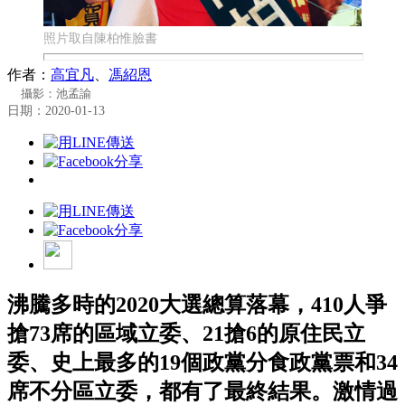
照片取自陳柏惟臉書
作者：
高宜凡
、
馮紹恩
攝影：池孟諭
日期：2020-01-13
沸騰多時的2020大選總算落幕，410人爭
搶73席的區域立委、21搶6的原住民立
委、史上最多的19個政黨分食政黨票和34
席不分區立委，都有了最終結果。激情過