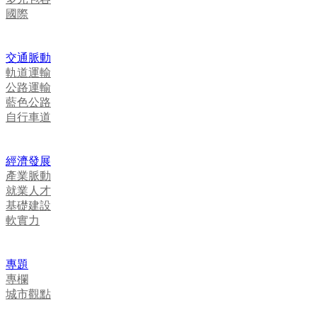
國際
交通脈動
軌道運輸
公路運輸
藍色公路
自行車道
經濟發展
產業脈動
就業人才
基礎建設
軟實力
專題
專欄
城市觀點