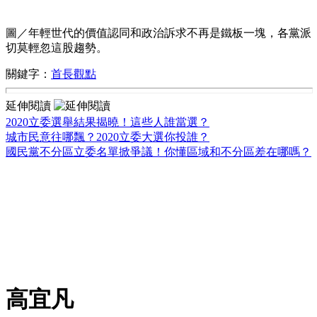
圖／年輕世代的價值認同和政治訴求不再是鐵板一塊，各黨派
切莫輕忽這股趨勢。
關鍵字：
首長觀點
延伸閱讀
2020立委選舉結果揭曉！這些人誰當選？
城市民意往哪飄？2020立委大選你投誰？
國民黨不分區立委名單掀爭議！你懂區域和不分區差在哪嗎？
高宜凡