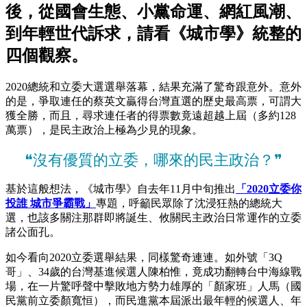
後，從國會生態、小黨命運、網紅風潮、
到年輕世代訴求，請看《城市學》統整的
四個觀察。
2020總統和立委大選選舉落幕，結果充滿了驚奇跟意外。意外
的是，爭取連任的蔡英文贏得台灣直選的歷史最高票，可謂大
獲全勝，而且，尋求連任者的得票數竟遠超越上屆（多約128
萬票），是民主政治上極為少見的現象。
❝沒有優質的立委，哪來的民主政治？❞
基於這般想法，《城市學》自去年11月中旬推出
「2020立委你
投誰 城市爭霸戰」
專題，呼籲民眾除了沈浸狂熱的總統大
選，也該多關注那群即將誕生、攸關民主政治日常運作的立委
諸公面孔。
如今看向2020立委選舉結果，同樣驚奇連連。如外號「3Q
哥」、34歲的台灣基進候選人陳柏惟，竟成功翻轉台中海線戰
場，在一片驚呼聲中擊敗地方勢力雄厚的「顏家班」人馬（國
民黨前立委顏寬恒），而民進黨本屆派出最年輕的候選人、年