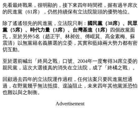
先看最終戰果，很明顯的，接下來四年時間裡，握有過半席次
的民進黨（61席），仍然持續保有立法院龍頭的優勢地位。
除了遙遙領先的民進黨，立法院只剩：
國民黨（38席）、民眾
黨（5席）、時代力量（3席）、台灣基進（1席）
四個政黨面
孔，至於另外5名（趙正宇、林昶佐、傅崐萁、高金素梅、蘇
震清）以無黨籍名義勝選的立委，其實和藍綠兩大勢力都有密
切互動。
至於選前喊出「終局之戰」口號、2004年一度奪得34席立委的
親民黨，這次大選後真的消失在立法院，成了「終橘之戰」。
回顧過去四年的立法院運作過程，任何法案只要民進黨想通
過，在野黨幾乎無法抵擋、遑論阻止，未來四年其他黨派恐怕
也難以與之制衡。
Advertisement