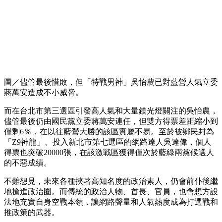
圖／儘管最後惜敗，但「特戰男神」吳怡農已對藍營人氣立委
蔣萬安造成不小威脅。
而在台北市第三選區引發高人氣和大量鎂光燈關注的吳怡農，
儘管最後仍由國民黨立委蔣萬安連任，但雙方得票差距縮小到
僅剩6％，在以往藍營大勝的該區實屬不易。至於被鄉民封為
「Z9神龍」、投入新北市第七選區的網路達人吳達偉，個人
得票也突破20000張，在該激戰區獲得僅次於藍綠兩黨候選人
的不惡成績。
不難想見，未來各種挾著高知名度的政治素人，仍會前仆後繼
地搶進政治圈。而傳統的政治人物、首長、官員，也會想方設
法地充實自身空戰本領，讓網路聲量和人氣熱度成為打選戰和
推政策的武器。