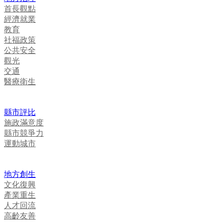
首長觀點
經濟就業
教育
社福政策
公共安全
觀光
交通
醫療衛生
縣市評比
施政滿意度
縣市競爭力
運動城市
地方創生
文化復興
產業重生
人才回流
高齡友善