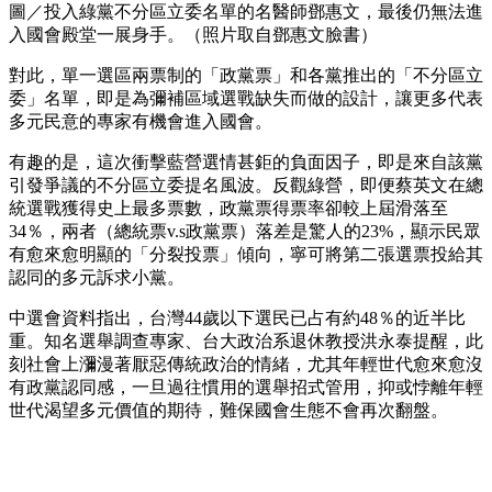
圖／投入綠黨不分區立委名單的名醫師鄧惠文，最後仍無法進
入國會殿堂一展身手。（照片取自鄧惠文臉書）
對此，單一選區兩票制的「政黨票」和各黨推出的「不分區立
委」名單，即是為彌補區域選戰缺失而做的設計，讓更多代表
多元民意的專家有機會進入國會。
有趣的是，這次衝擊藍營選情甚鉅的負面因子，即是來自該黨
引發爭議的不分區立委提名風波。反觀綠營，即便蔡英文在總
統選戰獲得史上最多票數，政黨票得票率卻較上屆滑落至
34％，兩者（總統票v.s政黨票）落差是驚人的23%，顯示民眾
有愈來愈明顯的「分裂投票」傾向，寧可將第二張選票投給其
認同的多元訴求小黨。
中選會資料指出，台灣44歲以下選民已占有約48％的近半比
重。知名選舉調查專家、台大政治系退休教授洪永泰提醒，此
刻社會上瀰漫著厭惡傳統政治的情緒，尤其年輕世代愈來愈沒
有政黨認同感，一旦過往慣用的選舉招式管用，抑或悖離年輕
世代渴望多元價值的期待，難保國會生態不會再次翻盤。