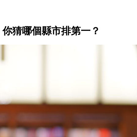
！你猜哪個縣市排第一？