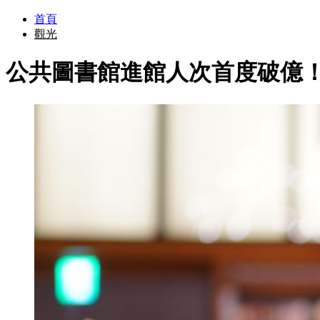
首頁
觀光
公共圖書館進館人次首度破億