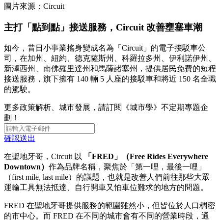
圖片來源：Circuit
主打「點到點」接送服務，Circuit 改善壅塞車潮
如今，昔日小事業搖身變成名為「Circuit」的電子接駁車公
司，在加州、紐約、德克薩斯州、科羅拉多州、伊利諾伊州、
新澤西州、南佛羅里達州和馬薩諸塞州，提供居民免費的短程
接送服務，旗下擁有 140 輛 5 人座的接駁車和將近 150 名全職
的駕駛。
更多政策解析、城市發展，請訂閱《城市學》不定期專題企
劃！
確認送出
在聖地牙哥，Circuit 以
「FRED」（Free Rides Everywhere
Downtown）
作為品牌名稱，聚焦於「第一哩，最後一哩」
（first mile, last mile）的議題，也就是改善人們前往那些大眾
運輸工具無法抵達、自行開車又怕車位難求的地方的問題。
FRED 在聖地牙哥提供服務的範圍雖然小，但皆位於人口稠密
的市中心。而 FRED 在不同的城市會有不同的營業時段，通