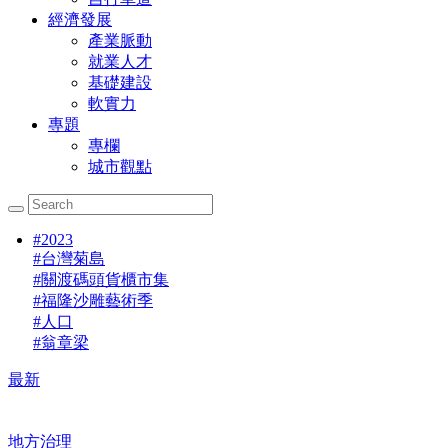
經濟發展
產業脈動
就業人才
基礎建設
軟實力
專題
專欄
城市觀點
#
2023
#
台灣菊島
#
關渡碼頭貨櫃市集
#
福隆沙雕藝術季
#
人口
#
翁章梁
最新
地方治理