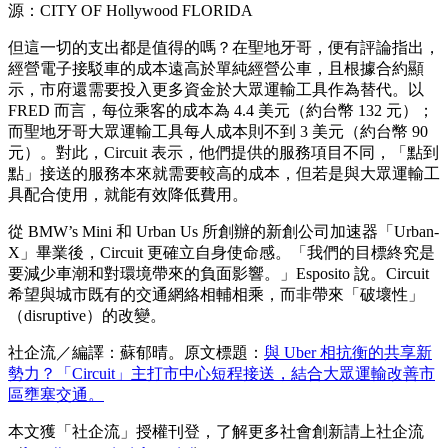
源：CITY OF Hollywood FLORIDA
但這一切的支出都是值得的嗎？在聖地牙哥，便有評論指出，
經營電子接駁車的成本遠高於單純經營公車，且根據合約顯
示，市府還需要投入更多資金於大眾運輸工具作為替代。以
FRED 而言，每位乘客的成本為 4.4 美元（約台幣 132 元）；
而聖地牙哥大眾運輸工具每人成本則不到 3 美元（約台幣 90
元）。對此，Circuit 表示，他們提供的服務項目不同，「點到
點」接送的服務本來就需要較高的成本，但若是與大眾運輸工
具配合使用，就能有效降低費用。
從 BMW’s Mini 和 Urban Us 所創辦的新創公司加速器「Urban-
X」畢業後，Circuit 更確立自身使命感。「我們的目標終究是
要減少車潮和對環境帶來的負面影響。」Esposito 說。Circuit
希望與城市既有的交通網絡相輔相乘，而非帶來「破壞性」
（disruptive）的改變。
社企流／編譯：蘇郁晴。原文標題：
與 Uber 相抗衡的共享新
勢力？「Circuit」主打市中心短程接送，結合大眾運輸改善市
區壅塞交通。
本文獲「社企流」授權刊登，了解更多社會創新請上社企流