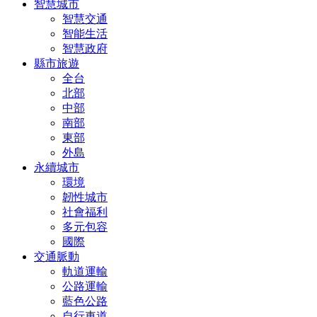
智慧城市
智慧交通
智能生活
智慧政府
縣市旅遊
全台
北部
中部
南部
東部
外島
永續城市
環境
韌性城市
社會福利
多元包容
國際
交通脈動
軌道運輸
公路運輸
藍色公路
自行車道