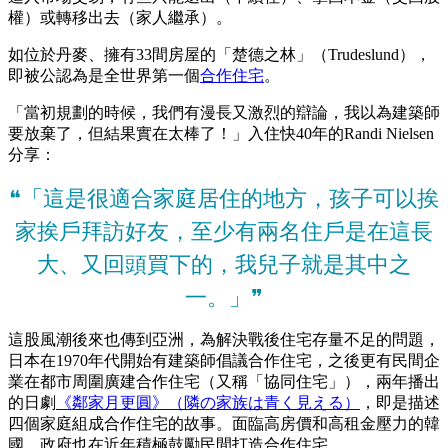
權）或轉移出去（家人繼承）。
如位於丹麥、擁有33間房屋的「楚德之林」（Trudeslund），
即被公認為是全世界第一個
合作住宅
。
「當初規劃的時候，我們有漫長又激烈的辯論，我以為建築師
要放棄了，但結果實在太棒了！」入住快40年的Randi Nielsen
分享：
❝「這是很適合家庭居住的地方，孩子可以挨
家挨戶拜訪好友，至少有兩名住戶是在這長
大、又回頭買下的，我兒子就是其中之
一。」❞
這股風潮後來也傳到亞洲，為解決戰後住宅存量不足的問題，
日本在1970年代開始有建築師倡議合作住宅，之後更有民間企
業在都市周圍廣建合作住宅（又稱「協同住宅」），兩年播出
的日劇
《鄰家月更圓》（隣の家族は青く見える）
，即是描述
四個家庭組成合作住宅的故事。面臨高房價和高租金壓力的韓
國，政府也在近年積極鼓勵民間打造合作住宅。