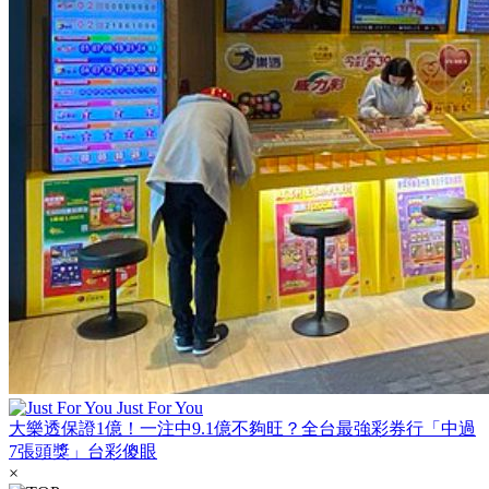
Just For You
大樂透保證1億！一注中9.1億不夠旺？全台最強彩券行「中過
7張頭獎」台彩傻眼
×