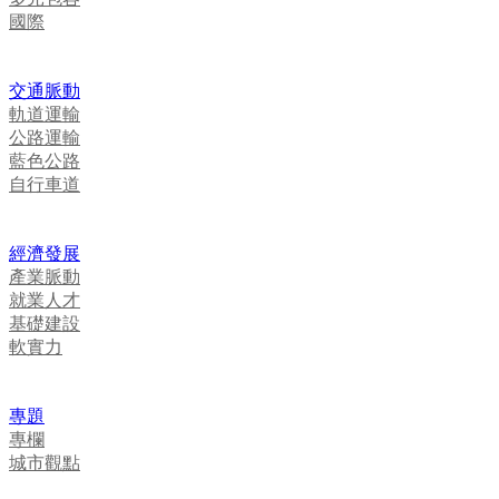
國際
交通脈動
軌道運輸
公路運輸
藍色公路
自行車道
經濟發展
產業脈動
就業人才
基礎建設
軟實力
專題
專欄
城市觀點