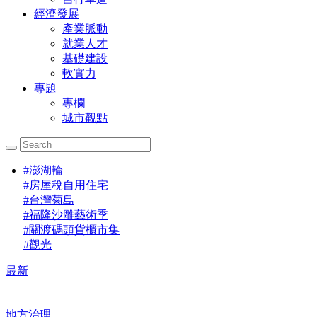
經濟發展
產業脈動
就業人才
基礎建設
軟實力
專題
專欄
城市觀點
#
澎湖輪
#
房屋稅自用住宅
#
台灣菊島
#
福隆沙雕藝術季
#
關渡碼頭貨櫃市集
#
觀光
最新
地方治理