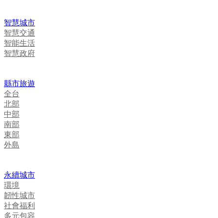
智慧城市
智慧交通
智能生活
智慧政府
縣市旅遊
全台
北部
中部
南部
東部
外島
永續城市
環境
韌性城市
社會福利
多元包容