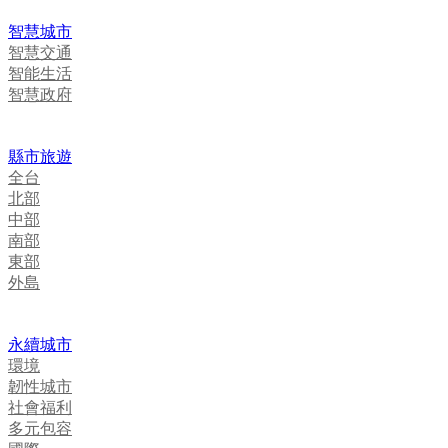
智慧城市
智慧交通
智能生活
智慧政府
縣市旅遊
全台
北部
中部
南部
東部
外島
永續城市
環境
韌性城市
社會福利
多元包容