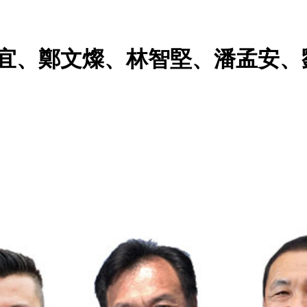
侯友宜、鄭文燦、林智堅、潘孟安、