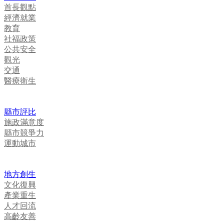
首長觀點
經濟就業
教育
社福政策
公共安全
觀光
交通
醫療衛生
縣市評比
施政滿意度
縣市競爭力
運動城市
地方創生
文化復興
產業重生
人才回流
高齡友善