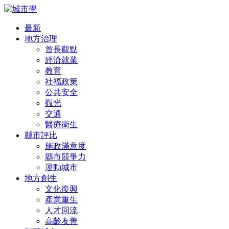
最新
地方治理
首長觀點
經濟就業
教育
社福政策
公共安全
觀光
交通
醫療衛生
縣市評比
施政滿意度
縣市競爭力
運動城市
地方創生
文化復興
產業重生
人才回流
高齡友善