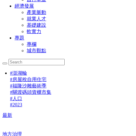
經濟發展
產業脈動
就業人才
基礎建設
軟實力
專題
專欄
城市觀點
#
澎湖輪
#
房屋稅自用住宅
#
福隆沙雕藝術季
#
關渡碼頭貨櫃市集
#
人口
#
2023
最新
地方治理