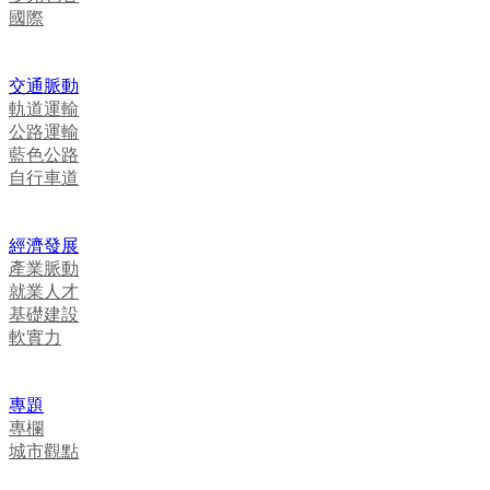
國際
交通脈動
軌道運輸
公路運輸
藍色公路
自行車道
經濟發展
產業脈動
就業人才
基礎建設
軟實力
專題
專欄
城市觀點