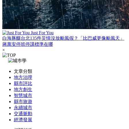
Just For You
白海豚釀台北135件災情沒放颱風假？「比巴威更像颱風天」
蔣萬安停班停課標準在哪
×
文章分類
地方治理
縣市評比
地方創生
智慧城市
縣市旅遊
永續城市
交通脈動
經濟發展