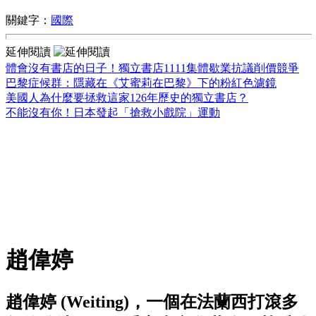
關鍵字：
國際
延伸閱讀
體會沒有書店的日子！獨立書店1111集體歇業抗議削價競爭
巴黎症候群：隱藏在《艾蜜莉在巴黎》下的粉紅色濾鏡
美國人為什麼要拯救這家126年歷史的獨立書店？
不能沒有你！日本發起「搶救小戲院」運動
趙偉婷
趙偉婷 (Weiting)，一個在法蘭西打滾多