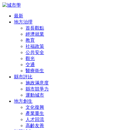
最新
地方治理
首長觀點
經濟就業
教育
社福政策
公共安全
觀光
交通
醫療衛生
縣市評比
施政滿意度
縣市競爭力
運動城市
地方創生
文化復興
產業重生
人才回流
高齡友善