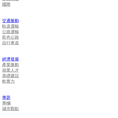
國際
交通脈動
軌道運輸
公路運輸
藍色公路
自行車道
經濟發展
產業脈動
就業人才
基礎建設
軟實力
專題
專欄
城市觀點