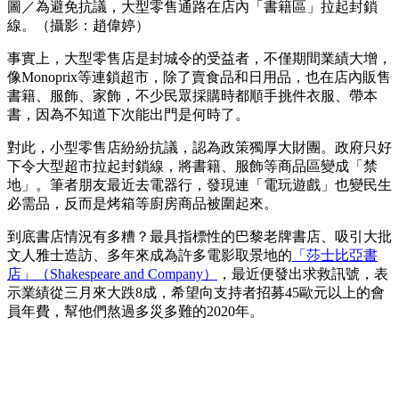
圖／為避免抗議，大型零售通路在店內「書籍區」拉起封鎖
線。（攝影：趙偉婷）
事實上，大型零售店是封城令的受益者，不僅期間業績大增，
像Monoprix等連鎖超市，除了賣食品和日用品，也在店內販售
書籍、服飾、家飾，不少民眾採購時都順手挑件衣服、帶本
書，因為不知道下次能出門是何時了。
對此，小型零售店紛紛抗議，認為政策獨厚大財團。政府只好
下令大型超市拉起封鎖線，將書籍、服飾等商品區變成「禁
地」。筆者朋友最近去電器行，發現連「電玩遊戲」也變民生
必需品，反而是烤箱等廚房商品被圍起來。
到底書店情況有多糟？最具指標性的巴黎老牌書店、吸引大批
文人雅士造訪、多年來成為許多電影取景地的
「莎士比亞書
店」（Shakespeare and Company）
，最近便發出求救訊號，表
示業績從三月來大跌8成，希望向支持者招募45歐元以上的會
員年費，幫他們熬過多災多難的2020年。