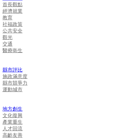
首長觀點
經濟就業
教育
社福政策
公共安全
觀光
交通
醫療衛生
縣市評比
施政滿意度
縣市競爭力
運動城市
地方創生
文化復興
產業重生
人才回流
高齡友善