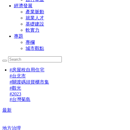
經濟發展
產業脈動
就業人才
基礎建設
軟實力
專題
專欄
城市觀點
#
房屋稅自用住宅
#
台北市
#
關渡碼頭貨櫃市集
#
觀光
#
2023
#
台灣菊島
最新
地方治理