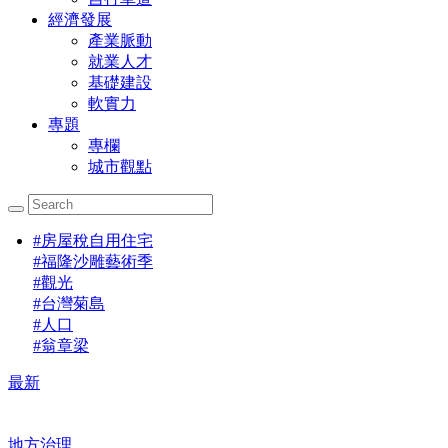
經濟發展
產業脈動
就業人才
基礎建設
軟實力
專題
專欄
城市觀點
#
房屋稅自用住宅
#
福隆沙雕藝術季
#
觀光
#
台灣菊島
#
人口
#
翁章梁
最新
地方治理