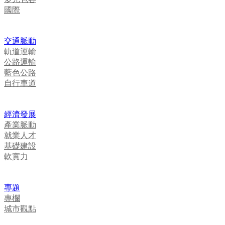
國際
交通脈動
軌道運輸
公路運輸
藍色公路
自行車道
經濟發展
產業脈動
就業人才
基礎建設
軟實力
專題
專欄
城市觀點