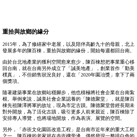
重拾與故鄉的緣分
2015年，為了修繕家中老屋，以及陪伴高齡九十的母親，北上
發展多年的陳百棟，重拾與故鄉的緣份，開始每週都回台南。
由於台北地產業的獲利空間愈來愈少，陳百棟想把事業重心移
回台南，就在台南另外成立了「誠美地產」，創業首作「勤美
樸真」，不但銷售狀況良好，還在「2020年園冶獎」拿下了兩
個獎項。
隨著建築事業在故鄉站穩腳步，他也積極將社會企業在台南紮
根。舉例來說，誠美社會企業認養的「陳德聚堂」，就是陳百
棟先祖陳澤將軍的故址，現為市定古蹟。陳德聚堂曾經長期未
對外開放，為了活化古蹟，吸引更多人前來親近，陳百棟除了
安排專人導覽，也將場地開放，作為表演、展覽的空間。
另外，「赤崁文化園區改造工程」是台南市近年來的重大工程
之一。陳百棟的老家就在赤崁樓旁邊，偶然發現一整排白色的