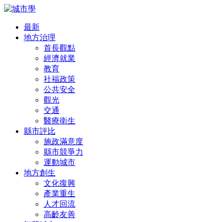
最新
地方治理
首長觀點
經濟就業
教育
社福政策
公共安全
觀光
交通
醫療衛生
縣市評比
施政滿意度
縣市競爭力
運動城市
地方創生
文化復興
產業重生
人才回流
高齡友善