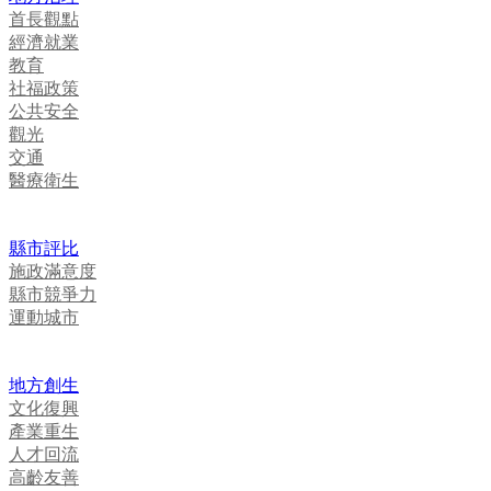
首長觀點
經濟就業
教育
社福政策
公共安全
觀光
交通
醫療衛生
縣市評比
施政滿意度
縣市競爭力
運動城市
地方創生
文化復興
產業重生
人才回流
高齡友善