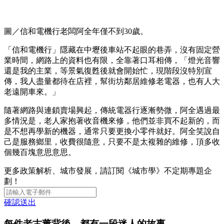
圖／信和電機行老闆阿全年僅不到30歲。
「信和電機行」隱藏在中壢後車站不起眼的巷弄，沒有固定營
業時間，網路上的資料也有限，全靠著口耳相傳，「燈光音響
還是我的主業，等景氣復甦後就會開始忙，現階段沒特別宣
傳，我人盡量都待在店裡，幫街坊鄰居維修老電器，也有人大
老遠開車來。」
隨著網路與連鎖賣場興起，傳統電器行逐漸勢微，阿全遇過最
多情況是，老人家抱著收音機來修，他們並非買不起新的，而
是不想再學新的機器，通常只要更換小零件就好。阿全笑說自
己是服務鄉里，收費很隨意，只要不是太複雜的維修，頂多收
個幾百塊意思意思。
更多政策解析、城市發展，請訂閱《城市學》不定期專題企
劃！
確認送出
每件老古董背後，都有一段迷人的故事