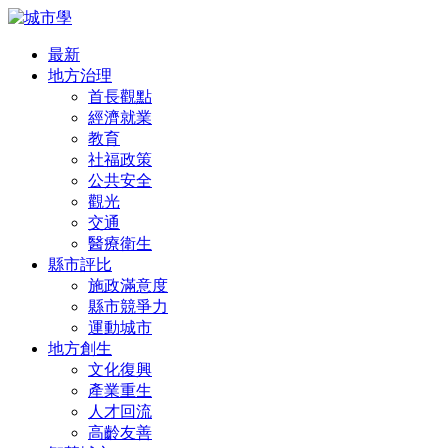
最新
地方治理
首長觀點
經濟就業
教育
社福政策
公共安全
觀光
交通
醫療衛生
縣市評比
施政滿意度
縣市競爭力
運動城市
地方創生
文化復興
產業重生
人才回流
高齡友善