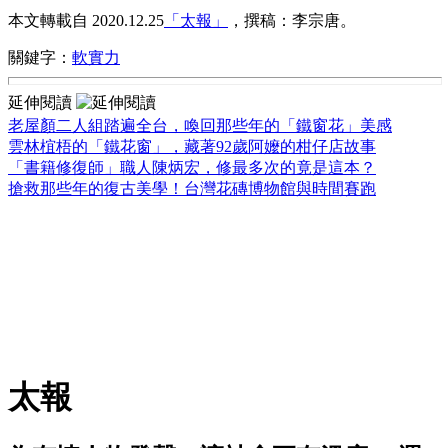
本文轉載自 2020.12.25
「太報」
，撰稿：李宗唐。
關鍵字：
軟實力
延伸閱讀
老屋顏二人組踏遍全台，喚回那些年的「鐵窗花」美感
雲林椬梧的「鐵花窗」，藏著92歲阿嬤的柑仔店故事
「書籍修復師」職人陳炳宏，修最多次的竟是這本？
搶救那些年的復古美學！台灣花磚博物館與時間賽跑
太報