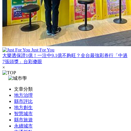
Just For You
大樂透保證1億！一注中9.1億不夠旺？全台最強彩券行「中過
7張頭獎」台彩傻眼
×
文章分類
地方治理
縣市評比
地方創生
智慧城市
縣市旅遊
永續城市