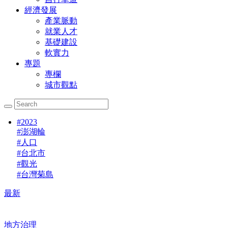
經濟發展
產業脈動
就業人才
基礎建設
軟實力
專題
專欄
城市觀點
#
2023
#
澎湖輪
#
人口
#
台北市
#
觀光
#
台灣菊島
最新
地方治理