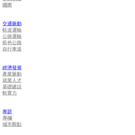
國際
交通脈動
軌道運輸
公路運輸
藍色公路
自行車道
經濟發展
產業脈動
就業人才
基礎建設
軟實力
專題
專欄
城市觀點