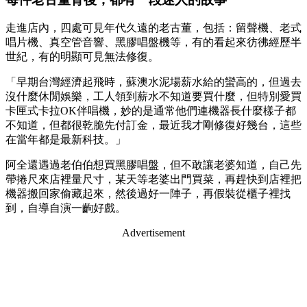
走進店內，四處可見年代久遠的老古董，包括：留聲機、老式
唱片機、真空管音響、黑膠唱盤機等，有的看起來彷彿經歷半
世紀，有的明顯可見無法修復。
「早期台灣經濟起飛時，蘇澳水泥場薪水給的蠻高的，但過去
沒什麼休閒娛樂，工人領到薪水不知道要買什麼，但特別愛買
卡匣式卡拉OK伴唱機，妙的是通常他們連機器長什麼樣子都
不知道，但都很乾脆先付訂金，最近我才剛修復好幾台，這些
在當年都是最新科技。」
阿全還遇過老伯伯想買黑膠唱盤，但不敢讓老婆知道，自己先
帶捲尺來店裡量尺寸，某天等老婆出門買菜，再趕快到店裡把
機器搬回家偷藏起來，然後過好一陣子，再假裝從櫃子裡找
到，自導自演一齣好戲。
Advertisement