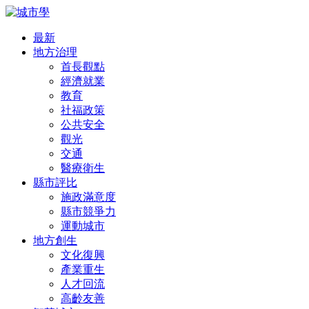
最新
地方治理
首長觀點
經濟就業
教育
社福政策
公共安全
觀光
交通
醫療衛生
縣市評比
施政滿意度
縣市競爭力
運動城市
地方創生
文化復興
產業重生
人才回流
高齡友善