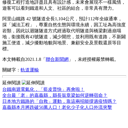
修復工程打造地詳盡且具有設計感，未來會展現不一樣風情，
遊客可以看到鐵道和人文、社區的結合，非常具有潛力。
阿里山鐵路 42 號隧道全長1,104公尺，預計112年全線通車，
採「減法工程」，尊重自然生態與環境永續，因工址為高強度
岩類，因此以迴隧隧道方式經過取代明隧道與橋梁劃過崩塌
地，銜接既有43號隧道，減少開挖，並利用既有道路，不新闢
施工便道，減少擾動地貌與地景、兼顧安全及景觀還原等目
標。
本文轉載自2021.1.8「
聯合新聞網
」，未經授權嚴禁轉載。
關鍵字：
軌道運輸
延伸閱讀
台鐵南迴電氣化，「藍皮普快」再會啦！
全台最「老」的嘉義縣，縣長翁章梁如何逆轉宿命？
日本地方鐵路的「自救」運動，靠這兩招能撐過疫情嗎？
嘉義縣本月將跌破50萬人口！老化少子化人口外流夾擊