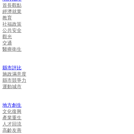
首長觀點
經濟就業
教育
社福政策
公共安全
觀光
交通
醫療衛生
縣市評比
施政滿意度
縣市競爭力
運動城市
地方創生
文化復興
產業重生
人才回流
高齡友善