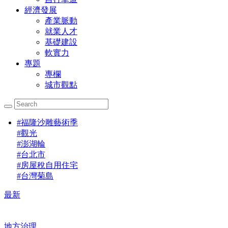
經濟發展
產業脈動
就業人才
基礎建設
軟實力
專題
專欄
城市觀點
#
福隆沙雕藝術季
#
觀光
#
澎湖輪
#
台北市
#
房屋稅自用住宅
#
台灣菊島
最新
地方治理