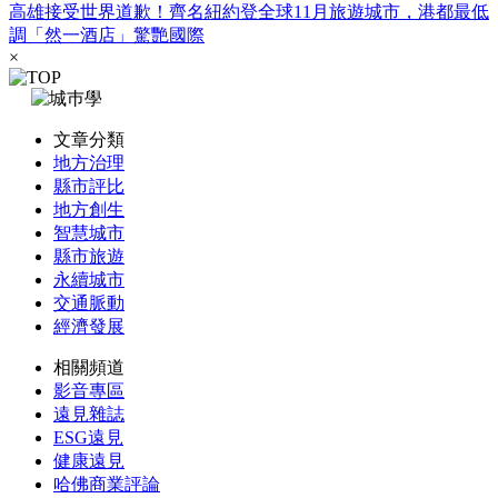
高雄接受世界道歉！齊名紐約登全球11月旅遊城市，港都最低
調「然一酒店」驚艷國際
×
文章分類
地方治理
縣市評比
地方創生
智慧城市
縣市旅遊
永續城市
交通脈動
經濟發展
相關頻道
影音專區
遠見雜誌
ESG遠見
健康遠見
哈佛商業評論