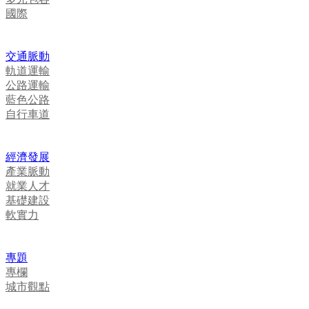
國際
交通脈動
軌道運輸
公路運輸
藍色公路
自行車道
經濟發展
產業脈動
就業人才
基礎建設
軟實力
專題
專欄
城市觀點