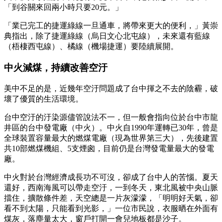
「到谷關來回兩小時只要20元。」
「業已完工的捷運綠線一旦通車，將帶來更大的便利，」黃崇
典指出，除了捷運綠線（烏日文心北屯線），未來還有藍線
（梧棲西屯線）、橘線（機場捷運）要陸續展開。
中火減煤，持續改善空汙
美中不足的是，近幾年空汙問題成了台中揮之不去的陰霾，破
壞了優質的生活環境。
台中空汙的汙染源儘管說法不一，但一般會指向位於台中市龍
井區的台中發電廠（中火）。中火自1990年運轉已30年，曾是
全球裝置容量最大的燃煤電廠（現為世界第三大），先後建置
共10部燃煤機組、5支煙囪，目前仍是台灣發電量最大的發電
廠。
中火對於台灣經濟成長功不可沒，卻成了台中人的苦惱。夏天
還好，西南海風可以帶走空汙，一到冬天，東北風被中央山脈
擋住，擴散條件差，天空總是一片灰濛濛，「明明好天氣，卻
看不到太陽，只能看到光影，」一位市民說，衣服晒在外面有
煤灰，落塵量太大，窗戶打開一會兒地板都是沙子。