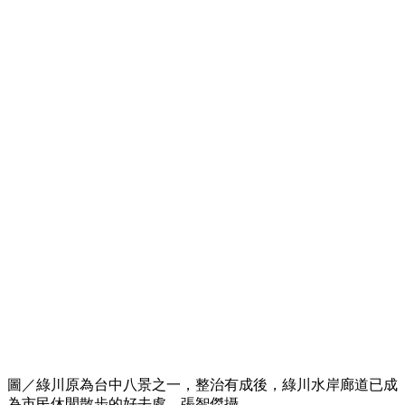
圖／綠川原為台中八景之一，整治有成後，綠川水岸廊道已成
為市民休閒散步的好去處。張智傑攝