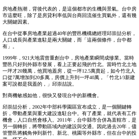
房地產熱潮，背後代表的，是這個都市的生機與景氣。台中房
市這麼旺，除了是房貸利率低與台商回流催生買氣外，還有幾
大關鍵因素。
在台中從事房地產業超過40年的豐邑機構總經理邱崇喆分析，
人口成長與產業進駐是兩大關鍵，而「這兩個條件，台中都
有」。
1999年，921大地震曾重創台中，房地產業瞬間成慘業。當時
豐邑只好到外縣市發展，看上正要起飛的竹北。當時竹北土地
一坪才20幾萬，他買地蓋房，從一坪12.5萬賣起，如今竹北人
口從7萬增加到20多萬，房價上升到一坪40萬，「竹北1∕3新建
案可說都是我蓋的，」邱崇喆說。
對商機敏感如他，很快又發現台中的新機會。
邱崇喆分析，2002年中部科學園區宣布成立，是一個關鍵轉
折，帶動產業與重大建設進駐台中。有了產業，就代表有工作
機會，人口自然會移入。2011年，台中縣市合併為直轄市，是
另一個轉折，將帶動區域內的建設與交通。因此過去20年，儘
管豐邑將觸角伸到新竹、新北、桃園等外縣市，但在台中的投