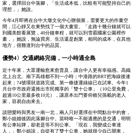
家，選擇回台中落腳，「生活成本低，比較有可能堅持自己的
理想，」她說。
今年4月即將在台中大墩文化中心辦個展，需要更大的作畫空
間，江心靜又在東勢找了一個大畫室。「走路十幾分鐘就可以
到國美館看展覽，40分鐘車程，就可以到雪霸國家公園裡作
畫，」她說，無論買房、生活還是創業，相同的成本，在其他
地方，很難達到台中的品質。
優勢4〉交通網絡完備，一小時通全島
近十年來，大眾運輸愈來愈普及，讓台中人更有幸福感。高鐵
北上台北、南下高雄都不到一小時；中港路的BRT把海線接連
起來；74號環狀道路完成、第一條捷運綠線已在試車。今年1
月台中市政府還推出市民獨享的「雙十公車」（10公里免費，
超過10公里最多收10元），讓原本出門要仰賴兒孫載的老人
家，容易自由來去。
談戀愛時與男友一南一北，兩人只好選擇在中間點台中約會，
鄭小姐婚後因此落腳台中。當時唯一不能適應的是交通，明明
有公車站牌，卻老是等不到公車。「現在，我變成公車達
人，」鄭小姐說，自從有了雙十公車，她就很少自己開車，