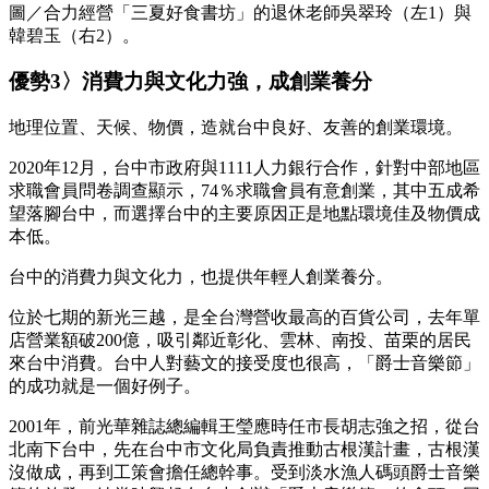
圖／合力經營「三夏好食書坊」的退休老師吳翠玲（左1）與
韓碧玉（右2）。
優勢3〉消費力與文化力強，成創業養分
地理位置、天候、物價，造就台中良好、友善的創業環境。
2020年12月，台中市政府與1111人力銀行合作，針對中部地區
求職會員問卷調查顯示，74％求職會員有意創業，其中五成希
望落腳台中，而選擇台中的主要原因正是地點環境佳及物價成
本低。
台中的消費力與文化力，也提供年輕人創業養分。
位於七期的新光三越，是全台灣營收最高的百貨公司，去年單
店營業額破200億，吸引鄰近彰化、雲林、南投、苗栗的居民
來台中消費。台中人對藝文的接受度也很高，「爵士音樂節」
的成功就是一個好例子。
2001年，前光華雜誌總編輯王瑩應時任市長胡志強之招，從台
北南下台中，先在台中市文化局負責推動古根漢計畫，古根漢
沒做成，再到工策會擔任總幹事。受到淡水漁人碼頭爵士音樂