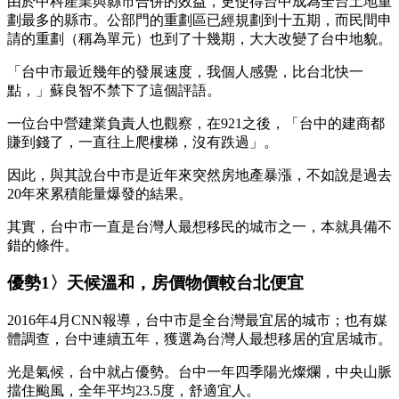
由於中科產業與縣市合併的效益，更使得台中成為全台土地重
劃最多的縣市。公部門的重劃區已經規劃到十五期，而民間申
請的重劃（稱為單元）也到了十幾期，大大改變了台中地貌。
「台中市最近幾年的發展速度，我個人感覺，比台北快一
點，」蘇良智不禁下了這個評語。
一位台中營建業負責人也觀察，在921之後，「台中的建商都
賺到錢了，一直往上爬樓梯，沒有跌過」。
因此，與其說台中市是近年來突然房地產暴漲，不如說是過去
20年來累積能量爆發的結果。
其實，台中市一直是台灣人最想移民的城市之一，本就具備不
錯的條件。
優勢1〉天候溫和，房價物價較台北便宜
2016年4月CNN報導，台中市是全台灣最宜居的城市；也有媒
體調查，台中連續五年，獲選為台灣人最想移居的宜居城市。
光是氣候，台中就占優勢。台中一年四季陽光燦爛，中央山脈
擋住颱風，全年平均23.5度，舒適宜人。