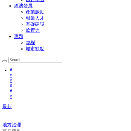
經濟發展
產業脈動
就業人才
基礎建設
軟實力
專題
專欄
城市觀點
#
#
#
#
#
#
最新
地方治理
首長觀點