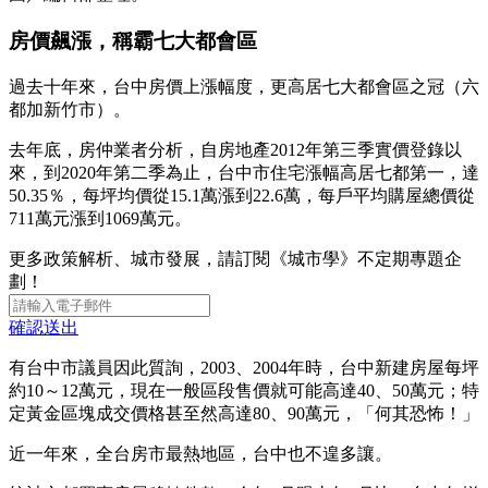
房價飆漲，稱霸七大都會區
過去十年來，台中房價上漲幅度，更高居七大都會區之冠（六
都加新竹市）。
去年底，房仲業者分析，自房地產2012年第三季實價登錄以
來，到2020年第二季為止，台中市住宅漲幅高居七都第一，達
50.35％，每坪均價從15.1萬漲到22.6萬，每戶平均購屋總價從
711萬元漲到1069萬元。
更多政策解析、城市發展，請訂閱《城市學》不定期專題企
劃！
確認送出
有台中市議員因此質詢，2003、2004年時，台中新建房屋每坪
約10～12萬元，現在一般區段售價就可能高達40、50萬元；特
定黃金區塊成交價格甚至然高達80、90萬元，「何其恐怖！」
近一年來，全台房市最熱地區，台中也不遑多讓。