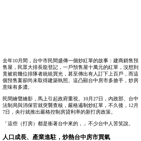
去年10月間，台中市民間盛傳一個炒紅單的故事：建商銷售預
售屋，民眾大排長龍登記，一戶預售屋十萬元的紅單，沒想到
竟被前幾位排隊者統統買光，甚至傳出有人訂下上百戶，而這
個預售案卻尚未取得建築執照。這凸顯台中房市多搶手，炒房
意味有多濃。
民間繪聲繪影，馬上引起政府重視。10月27日，內政部、台中
法制局與消保官就突襲查核，嚴格遏制炒紅單，不久後，12月
7日，央行就推出嚴格控制房貸利率的新打房政策。
「這些（打房）都是衝著台中來的，」不少台中人苦笑說。
人口成長、產業進駐，炒熱台中房市買氣