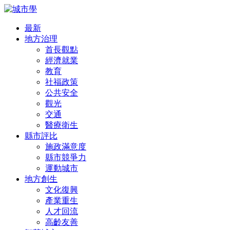
最新
地方治理
首長觀點
經濟就業
教育
社福政策
公共安全
觀光
交通
醫療衛生
縣市評比
施政滿意度
縣市競爭力
運動城市
地方創生
文化復興
產業重生
人才回流
高齡友善