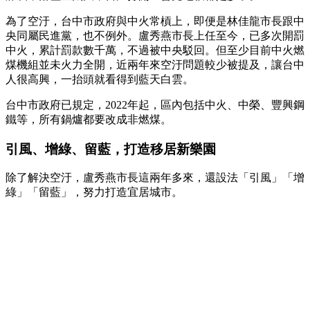
為了空汙，台中市政府與中火常槓上，即便是林佳龍市長跟中
央同屬民進黨，也不例外。盧秀燕市長上任至今，已多次開罰
中火，累計罰款數千萬，不過被中央駁回。但至少目前中火燃
煤機組並未火力全開，近兩年來空汙問題較少被提及，讓台中
人很高興，一抬頭就看得到藍天白雲。
台中市政府已規定，2022年起，區內包括中火、中榮、豐興鋼
鐵等，所有鍋爐都要改成非燃煤。
引風、增綠、留藍，打造移居新樂園
除了解決空汙，盧秀燕市長這兩年多來，還設法「引風」「增
綠」「留藍」，努力打造宜居城市。