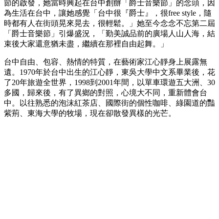
節的啟發，她當時興起在台中創辦「爵士音樂節」的念頭，因
為生活在台中，讓她感覺「台中很『爵士』，很free style，隨
時都有人在街頭晃來晃去，很輕鬆。」她至今念念不忘第二屆
「爵士音樂節」引爆盛況，「勤美誠品前的廣場人山人海，結
束後大家還意猶未盡，繼續在那裡自由起舞。」
台中自由、包容、熱情的特質，在藝術家江心靜身上展露無
遺。1970年於台中出生的江心靜，東吳大學中文系畢業後，花
了20年旅遊全世界，1998到2001年間，以單車環遊五大洲、30
多國，歸來後，有了異鄉的對照，心境大不同，重新體會台
中。以往熟悉的泡沫紅茶店、國際街的個性咖啡、綠園道的豔
紫荊、東海大學的牧場，現在卻散發異樣的光芒。