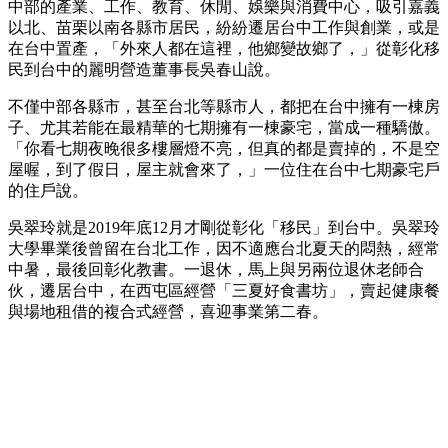
中部的產業、工作、教育、休閒、娛樂與消費中心，吸引嘉義
以北、苗栗以南各縣市居民，紛紛遷居台中工作與創業，或是
在台中置產，「外來人都在這裡，他鄉變故鄉了，」從彰化移
民到台中的麗明營造董事長吳春山說。
不僅中部各縣市，甚至台北等縣市人，都把在台中擁有一棟房
子、尤其若能在最精華的七期擁有一棟豪宅，當成一種驕傲。
「你看七期夜晚很多樓層燈不亮，但真的都是賣掉的，不是空
屋喔，到了假日，屋主就會來了，」一位住在台中七期豪宅戶
的住戶說。
吳翠玲就是2019年底12月才剛從彰化「移民」到台中。吳翠玲
大學畢業後曾留在台北工作，因不適應台北夏天的悶熱，經常
中暑，最後回彰化教書。一退休，馬上與另兩位退休老師合
伙，遷居台中，在西屯區經營「三夏好食書坊」，賣起健康餐
與場地租借的複合式經營，喜迎事業第二春。