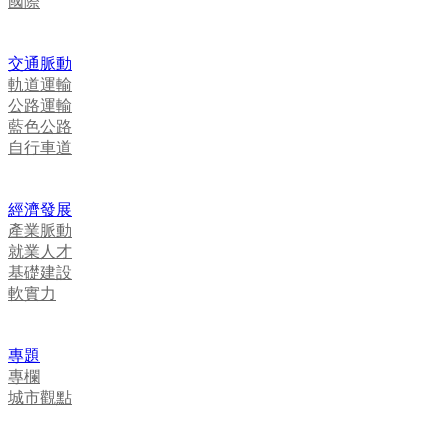
國際
交通脈動
軌道運輸
公路運輸
藍色公路
自行車道
經濟發展
產業脈動
就業人才
基礎建設
軟實力
專題
專欄
城市觀點