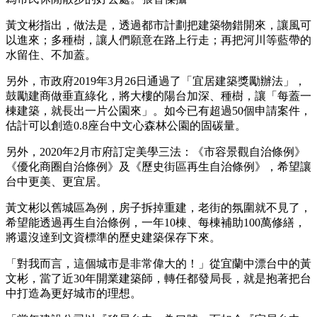
黃文彬指出，做法是，透過都市計劃把建築物錯開來，讓風可
以進來；多種樹，讓人們願意在路上行走；再把河川等藍帶的
水留住、不加蓋。
另外，市政府2019年3月26日通過了「宜居建築獎勵辦法」，
鼓勵建商做垂直綠化，將大樓的陽台加深、種樹，讓「每蓋一
棟建築，就長出一片公園來」。如今已有超過50個申請案件，
估計可以創造0.8座台中文心森林公園的固碳量。
另外，2020年2月市府訂定美學三法：《市容景觀自治條例》
《優化商圈自治條例》及《歷史街區再生自治條例》，希望讓
台中更美、更宜居。
黃文彬以舊城區為例，房子拆掉重建，老街的氛圍就不見了，
希望能透過再生自治條例，一年10棟、每棟補助100萬修繕，
將還沒達到文資標準的歷史建築保存下來。
「對我而言，這個城市是非常偉大的！」從宜蘭中漂台中的黃
文彬，當了近30年開業建築師，轉任都發局長，就是抱著把台
中打造為更好城市的理想。