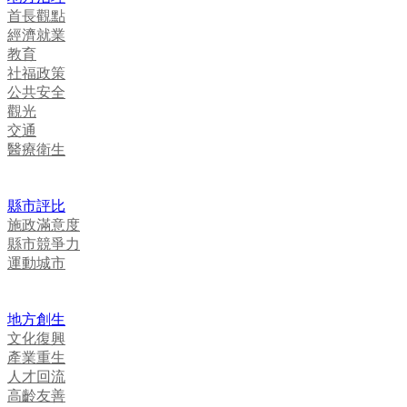
首長觀點
經濟就業
教育
社福政策
公共安全
觀光
交通
醫療衛生
縣市評比
施政滿意度
縣市競爭力
運動城市
地方創生
文化復興
產業重生
人才回流
高齡友善