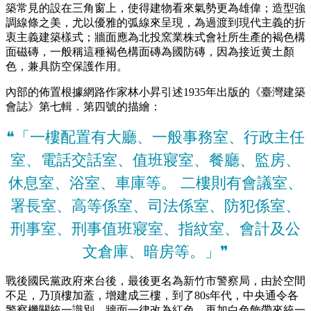
築常見的設在三角窗上，使得建物看來氣勢更為雄偉；造型強
調線條之美，尤以優雅的弧線來呈現，為過渡到現代主義的折
衷主義建築樣式；牆面應為北投窯業株式會社所生產的褐色構
面磁磚，一般稱這種褐色構面磚為國防磚，因為接近黄土顏
色，兼具防空保護作用。
內部的佈置根據網路作家林小昇引述1935年出版的《臺灣建築
會誌》第七輯．第四號的描繪：
❝「一樓配置有大廳、一般事務室、行政主任
室、電話交話室、值班寢室、餐廳、監房、
休息室、浴室、車庫等。 二樓則有會議室、
署長室、高等係室、司法係室、防犯係室、
刑事室、刑事值班寢室、指紋室、會計及公
文倉庫、暗房等。」❞
戰後國民黨政府來台後，最後更名為新竹市警察局，由於空間
不足，乃頂樓加蓋，增建成三樓，到了80s年代，中央通令各
警察機關統一識別，牆面一律改為紅色，再加白色飾帶來統一