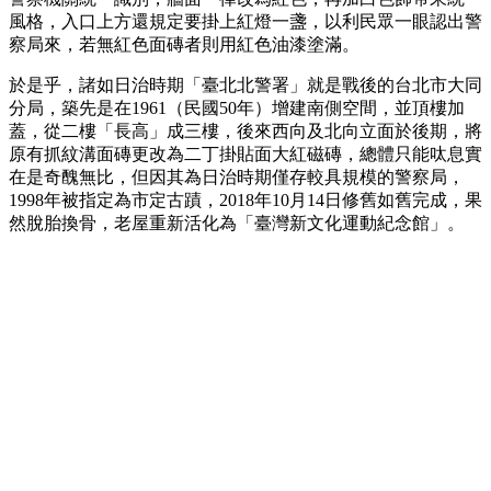
風格，入口上方還規定要掛上紅燈一盞，以利民眾一眼認出警
察局來，若無紅色面磚者則用紅色油漆塗滿。
於是乎，諸如日治時期「臺北北警署」就是戰後的台北市大同
分局，築先是在1961（民國50年）增建南側空間，並頂樓加
蓋，從二樓「長高」成三樓，後來西向及北向立面於後期，將
原有抓紋溝面磚更改為二丁掛貼面大紅磁磚，總體只能呔息實
在是奇醜無比，但因其為日治時期僅存較具規模的警察局，
1998年被指定為市定古蹟，2018年10月14日修舊如舊完成，果
然脫胎換骨，老屋重新活化為「臺灣新文化運動紀念館」。