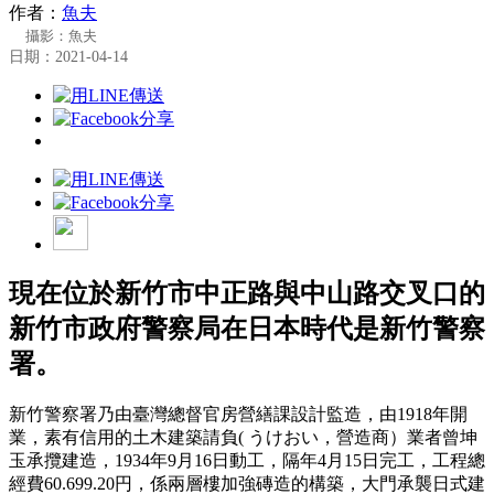
作者：
魚夫
攝影：魚夫
日期：2021-04-14
現在位於新竹市中正路與中山路交叉口的
新竹市政府警察局在日本時代是新竹警察
署。
新竹警察署乃由臺灣總督官房營繕課設計監造，由1918年開
業，素有信用的土木建築請負( うけおい，營造商）業者曾坤
玉承攬建造，1934年9月16日動工，隔年4月15日完工，工程總
經費60.699.20円，係兩層樓加強磚造的構築，大門承襲日式建