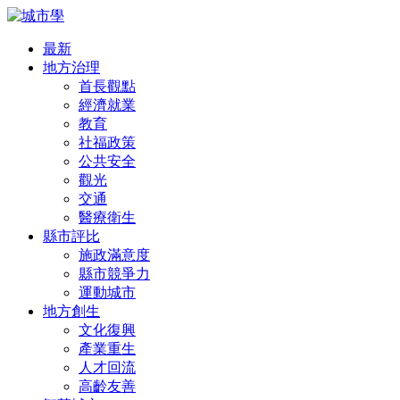
最新
地方治理
首長觀點
經濟就業
教育
社福政策
公共安全
觀光
交通
醫療衛生
縣市評比
施政滿意度
縣市競爭力
運動城市
地方創生
文化復興
產業重生
人才回流
高齡友善