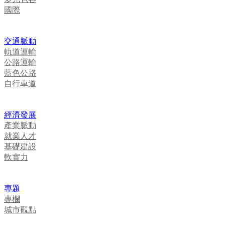
國際
交通脈動
軌道運輸
公路運輸
藍色公路
自行車道
經濟發展
產業脈動
就業人才
基礎建設
軟實力
專題
專欄
城市觀點