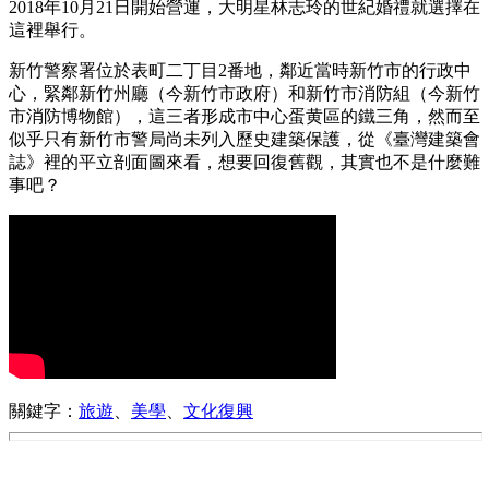
2018年10月21日開始營運，大明星林志玲的世紀婚禮就選擇在
這裡舉行。
新竹警察署位於表町二丁目2番地，鄰近當時新竹市的行政中
心，緊鄰新竹州廳（今新竹市政府）和新竹市消防組（今新竹
市消防博物館），這三者形成市中心蛋黄區的鐵三角，然而至
似乎只有新竹市警局尚未列入歷史建築保護，從《臺灣建築會
誌》裡的平立剖面圖來看，想要回復舊觀，其實也不是什麼難
事吧？
關鍵字：
旅遊
、
美學
、
文化復興