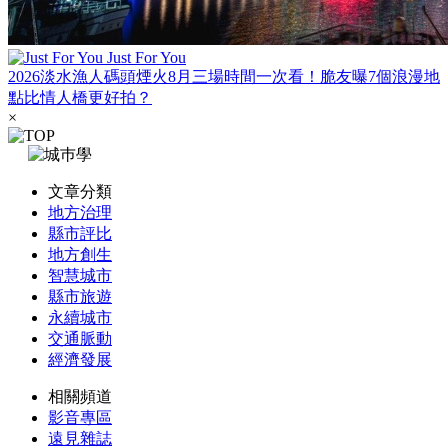
Just For You
2026淡水漁人碼頭煙火8月三場時間一次看！脆友曝7個浪漫地
點比情人橋更好拍？
×
文章分類
地方治理
縣市評比
地方創生
智慧城市
縣市旅遊
永續城市
交通脈動
經濟發展
相關頻道
影音專區
遠見雜誌