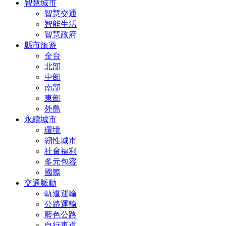
智慧城市
智慧交通
智能生活
智慧政府
縣市旅遊
全台
北部
中部
南部
東部
外島
永續城市
環境
韌性城市
社會福利
多元包容
國際
交通脈動
軌道運輸
公路運輸
藍色公路
自行車道