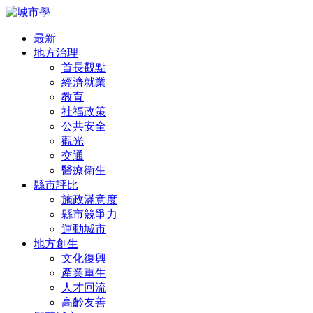
最新
地方治理
首長觀點
經濟就業
教育
社福政策
公共安全
觀光
交通
醫療衛生
縣市評比
施政滿意度
縣市競爭力
運動城市
地方創生
文化復興
產業重生
人才回流
高齡友善