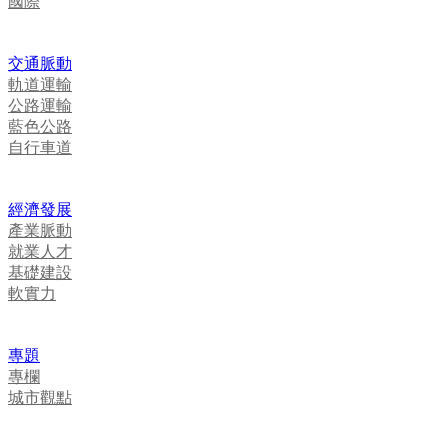
國際
交通脈動
軌道運輸
公路運輸
藍色公路
自行車道
經濟發展
產業脈動
就業人才
基礎建設
軟實力
專題
專欄
城市觀點