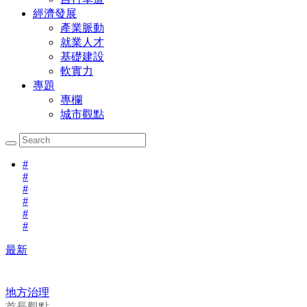
經濟發展
產業脈動
就業人才
基礎建設
軟實力
專題
專欄
城市觀點
#
#
#
#
#
#
最新
地方治理
首長觀點