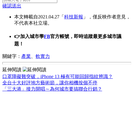
確認送出
本文轉載自2021.04.27「
科技新報
」，僅反映作者意見，
不代表本社立場。
👉加入城市學
FB
官方帳號，即時追蹤最更多城市議
題！
關鍵字：
產業
、
軟實力
延伸閱讀
口罩障礙難突破，iPhone 13 極有可能回歸指紋辨識？
全台十大好評地方藝術節，讓你相機按個不停
「三大港」接力開唱～為何城市要搞聯合行銷？